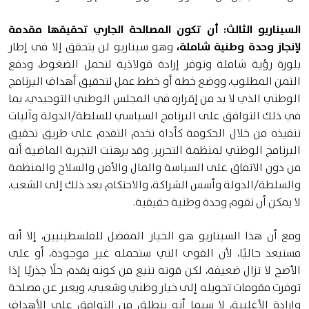
السيناريو الثالث: أن تكون المصالحة الجاري تحقيقها مقدمة
لإنجاز وحدة وطنية شاملة،
وهو سيناريو لن يتحقق إلا في إطار
بلورة رؤية شاملة وتوفر إرادة فولاذية لتحمل الضغوط، ودفع
الثمن المطلوب، ووضع خطة أو خطط عمل لتحقيق أهداف البرنامج
الوطني الذي لا بد من إقراره في المجلس الوطني التوحيدي، بما
في ذلك التوافق على البرنامج السياسي للسلطة/الدولة وآليات
تنفيذه من خلال الحكومة كأداة تخدم التقدم على طريق تحقيق
البرنامج الوطني لمنظمة التحرير. وقد برهنت التجربة الماضية أنه
من دون الاتفاق على السياسة والمال والأمن والسلاح والمنظمة
والسلطة/الدولة وأسس الشراكة، والاحتكام بعد ذلك إلى الشعب،
لا يمكن أن تقوم وحدة وطنية حقيقية.
ومع أن هذا السيناريو هو الخيار المفضل للفلسطينيين، إلا أنه
مستبعد حاليًا، لأن القوى التي ستحمله غير موجودة، أو على
الأصح لا تزال ضعيفة، لكن قوته تنبع من كونه يقدم حلًا جذريًا إذا
توفرت مقومات تحويله إلى خيار وطني وشعبي، ويعبر عن مصلحة
وإرادة الأغلبية، لا سيما أنه ينطلق من التوافق على الأهداف