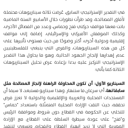
في التقدير الإستراتيجي السابق، عُرضت ثلاثة سيناريوهات محتملة
لآفاق المصالحة، وقد طرأت تطورات خلال الأسابيع الستة الماضية
باتت معها مواقف حركتي فتح وحماس، وعدد من الفصائل الأخرى،
وكذلك الموقفان الأميركي والإسرائيلي، إضافة إلى مواقف
إقليمية ودولية أخرى، أكثر وضوحًا من حيث مستوى تأثيرها على
كل من هذه السيناريوهات، والفرص التي ينبغي للفلسطينيين
عدم إهدارها لإنجاح الجهود الحالية. وهو ما يحاول هذا التقدير
الإستراتيجي التركيز عليه بدءًا بإعادة عرض تحليل السيناريوهات
الثلاثة كما يأتي:
السيناريو الأول: أن تكون المحاولة الراهنة لإنجاز المصالحة مثل
سابقاتها،
أي سرعان ما ستنهار. وهذا سيناريو مستبعد، لا سيما أن
المستجدات المحلية والعربية والإقليمية والدولية لا تعزز فرص
تحققه، حيث التقت الإرادة المحلية المتمثّلة باستعداد "حماس"
للتخلي عن الحكومة في القطاع دون شروط، وموافقة الرئيس
و"فتح" على عودة سيطرة السلطة على القطاع، مع الإرادة
المصرية التي لا تريد انهيار القطاع وانفجاره، وتسعى لتنفيذ