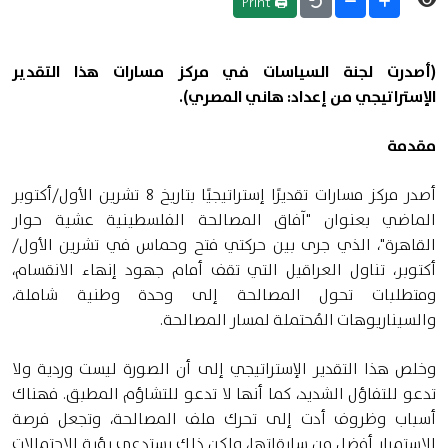
🖨 Print
(أصدرت لجنة السياسات في مركز مسارات هذا التقدير
الإستراتيجي من إعداد: هاني المصري).
مقدمة
أصدر مركز مسارات تقديرًا إستراتيجيًا بتاريخ 8 تشرين اﻷول/أكتوبر
الماضي بعنوان "آفاق المصالحة الفلسطينية عشية حوار
القاهرة"، الذي جرى بين حركتي فتح وحماس في تشرين الأول/
أكتوبر، تناول العراقيل التي تقف أمام جهود إنهاء الانقسام،
ومتطلبات تحول المصالحة إلى وحدة وطنية شاملة،
والسيناريوهات المُحتملة لمسار المصالحة.
وخلص هذا التقدير الإستراتيجي إلى أن الصورة ليست وردية ولا
تدعو للتفاؤل الشديد، كما أنها لا تدعو للتشاؤم المطبق. فهناك
أسباب وظروف أدت إلى تحرك ملف المصالحة، وتجعل فرصة
الاستمرار أفضل من سابقاتها، ولكن ذلك يستدعي رؤية الاحتمالات