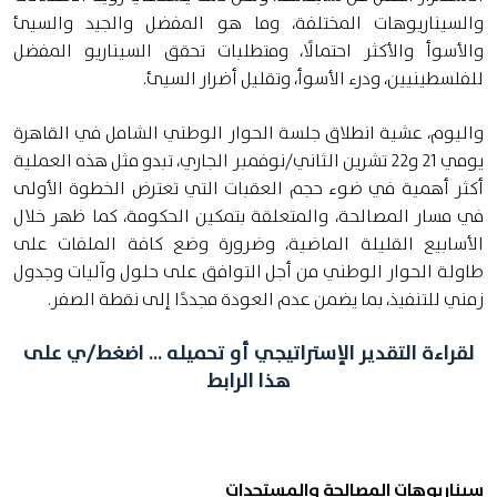
والسيناريوهات المختلفة، وما هو المفضل والجيد والسيئ
والأسوأ والأكثر احتمالًا، ومتطلبات تحقق السيناريو المفضل
للفلسطينيين، ودرء الأسوأ، وتقليل أضرار السيئ.
واليوم، عشية انطلاق جلسة الحوار الوطني الشامل في القاهرة
يومي 21 و22 تشرين الثاني/نوفمبر الجاري، تبدو مثل هذه العملية
أكثر أهمية في ضوء حجم العقبات التي تعترض الخطوة الأولى
في مسار المصالحة، والمتعلقة بتمكين الحكومة، كما ظهر خلال
الأسابيع القليلة الماضية، وضرورة وضع كافة الملفات على
طاولة الحوار الوطني من أجل التوافق على حلول وآليات وجدول
زمني للتنفيذ، بما يضمن عدم العودة مجددًا إلى نقطة الصفر.
لقراءة التقدير الإستراتيجي أو تحميله ... اضغط/ي على
هذا الرابط
سيناريوهات المصالحة والمستجدات