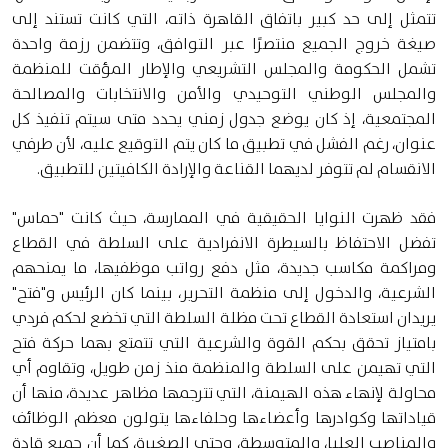
تتمثل إلى حد كبير باتفاق القاهرة ذاته، التي كانت تستند إلى
صيغة خروج الجميع منتصرًا عبر التوافق، وتتضمن رزمة واحدة
تشمل الحكومة والمجلس التشريعي والإطار المؤقت للمنظمة
والمجلس الوطني التوحيدي والأمن والانتخابات والمصالحة
المجتمعية، إذ كان يوضع جدول زمني يحدد متى سيتم تنفيذ كل
عنوان، رغم الفشل في تطبيق ما كان يتم التوقيع عليه، لأن طرفي
الانقسام لم تتوفر لديهما القناعة والإرادة الكافيتين للتطبيق.
فقد ظهرت النوايا الحقيقية في الممارسة، حيث كانت "حماس"
تفضل الاحتفاظ بالسيطرة الانفرادية على السلطة في القطاع
ومراكمة مكاسب جديدة، مثل دفع رواتب موظفيها، ما يمنحهم
الشرعية، والدخول إلى منظمة التحرير، بينما كان الرئيس و"فتح"
يريدان استعادة القطاع تحت مظلة السلطة التي تخضع لحكم فردي
بامتياز تحقق بحكم القوة والشرعية التي تتمتع بهما حركة فتح
التي تهيمن على السلطة والمنظمة منذ زمن طويل، وتقاوم أي
محاولة لإنهاء هذه الهيمنة، التي تترجمها مظاهر عديدة، منها أن
قياداتها وكوادرها وأعضاءها وحلفاءها يتولون معظم الوظائف
والمناصب العليا، والمتوسطة، وحتى الصغيرة، كما أن جميع قادة