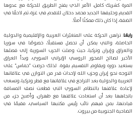
المرة كشريك كامل، الأمر الذي يفتح الطريق للحركة مع عدوها
القديم وحليفها الجديد محمد دحلان للتقدم في غزة، ثم لاحقًا في
الضفة، إذا كان ذلك ممكنًا أصلًا.
رابعًا
: تراهن الحركة على المتغيّرات العربية والإقليمية والدولية
الحاصلة، والتي يمكن أن تحصل مستقبلًا، خصوصًا في سوريا
والعراق وإيران وتركيا، حيث وصلت الحرب السورية إلى فصلها
الأخير لصالح المحور الروسي الإيراني السوري، وبدأ العراق
يستعيد دوره ويقاوم التقسيم بقوة. لذلك حرصت "حماس" على
التوجه نحو إيران وحزب الله لإحداث قدر من التوازن في علاقاتها
العربية والدولية بعد التراجع في علاقاتها مع قطر وتركيا، وتسعى
لإعادة علاقتها بالنظام السوري التي قطعت نصف المسافة
باتجاهها بعد أن استعادت علاقتها مع طهران، وأصبح جزء من
قيادتها، بمن فيهم نائب رئيس مكتبها السياسي، مقيمًا في
الضاحية الجنوبية من بيروت.