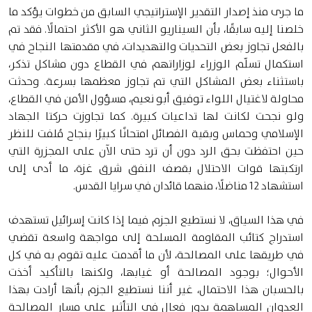
ما جرى منذ إصدار التقدير الإستراتيجي السابق من خطوات يؤكد ما
خلصنا إليه سابقًا، بأن السيناريو الثاني هو الأكثر احتمالًا. فقد تم
بالفعل تجاوز بعض التحديات والتهديدات، في مقدمتها النجاح في
استكمال تسلّم الوزراء لوزاراتهم في القطاع دون مشاكل تذكر،
باستثناء بعض المشاكل التي تم تجاوز معظمها بسرعة. وحدثت
محاولة لاغتيال اللواء توفيق أبو نعيم، مسؤول الأمن في القطاع،
ولو نجحت لكانت لها تداعيات كبيرة. كما تجاوزت حركتا الجهاد
الإسلامي وحماس وبقية الفصائل امتحانًا كبيرًا بنجاح مُلفت للنظر
حين احتفظت بحق الرد دون أن ترد حتى الآن على المجزرة التي
ارتكبتها قوات الاحتلال بقصف النفق شرق غزة، ما أدى إلى
استشهاد 12 مناضلًا، منهما قائدان في سرايا القدس.
في هذا السياق، لا نستطيع الجزم فيما إذا كانت إسرائيل تستهدف
استدراج كتائب المقاومة المسلحة إلى مواجهة واسعة تقضي
في طريقها على المصالحة، لأن ما أقدمت عليه تقوم به في كل
الأحوال؛ بوجود المصالحة أو غيابها، ولكنها بالتأكيد أخذت
بالحسبان هذا الاحتمال، غير أننا نستطيع الجزم بأنها أرادت بهذا
العدوان المساهمة بدور فعال في التأثير على مسار المصالحة