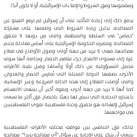
ومضمونها وفق الشروط والإملاءات الإسرائيلية، أو لا تكون أبدًا.
يدفع ذلك إلى إعادة التأكيد على أن إسرائيل لم ترفع الفيتو عن
المصالحة، بدليل زيادة الشروط التي وضعتها على مشاركة
"حماس" في السلطة والمنظمة، والتي من دونها لا تتحقق
المصالحة. وتتصرف الحكومة الإسرائيلية على أساس معادلة تخدم
مصالحها، فهي لا تريد من جهة أولى وصول الأوضاع في قطاع
غزة إلى مستوى الانفجار جراء تفاقم الحصار، وبخاصة أنها سوف
تتحمل المسؤولية عن ذلك أولًا وأساسًا وقبل بقية الأطراف
الأخرى، بصفتها الدولة المحتلة التي تُمارس الحصار والعدوان،
والتي أوصلت القطاع إلى هذه الحالة المروعة وغير الإنسانية،
كما أنها لا تريد من جهة أخرى، وبقوة أكبر، أن ينتهي الانقسام
باعتباره الدجاجة التي تبيض لها ذهبًا. باختصار، فإن أكثر ما تسعى
إسرائيل لإفشاله هو تحقيق وحدة فلسطينية تقوي الفلسطينيين
في مواجهتها.
لذلك، فإن التنافس بين مواقف مختلف الأطراف الفلسطينية
ينبغي أن يتركز على الإجابة عن سؤال "أي مصالحة نريد؟": مصالحة