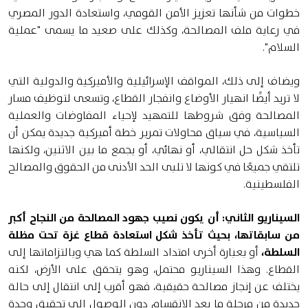
خطوات من شأنها تعزيز الأمن القومي، واستعادة الدور المصري
في رعاية ملف المصالحة، وكذلك على صعيد ما يسمى "عملية
السلام".
ويضاف إلى ذلك، المواقف الإسرائيلية والأميركية والدولية التي
لا تريد أيضًا انهيار الأوضاع وانفجار القطاع، وتسعى لتوظيف مسار
المصالحة وفق شروطها للتمهيد لإحياء المفاوضات والعملية
السياسية، في سياق محاولات تمرير خطة أميركية جديدة يمكن أن
تأخذ شكل حل انتقالي، أو نهائي، أو يجمع ما بين الاثنين، ولكنها
تلتقي جميعًا في كونها لا تلبى الحد الأدنى من الحقوق والمصالح
الفلسطينية.
السيناريو الثاني: أن يكون نصيب جهود المصالحة من النجاح أكبر
من سابقاتها، بحيث تأخذ شكل استعادة قطاع غزة تحت مظلة
السلطة،
أو بعبارة أخرى امتداد السلطة كما هي وبالتزاماتها إلى
القطاع. وهذا السيناريو محتمل، وهو يتحقق على الأرض، لكنه
يختلف عن إنجاز مصالحة حقيقية، فهو أقرب إلى انتقال إلى حالة
جديدة من مرحلة ما بعد الانقسام دون الوصول إلى تحقيق وحدة