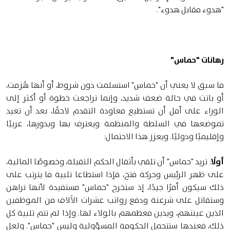
"هدوء مقابل هدوء".
رهانات "حماس"
ما سبق لا يعني أن "حماس" استسلمت دون شروط، أو أنها هُزمت،
أو باتت في حالة ضعف شديد، وإنما تراجعت خطوة أو أكثر إلى
الوراء على أمل أن تستطيع معاودة التقدم لاحقًا، بعد أن تعيد
تموضعها في السلطة والمنظمة ويعترف بها وبدورها، عربيًا
وإقليميًا ودوليًا. ويعزز هذا الاحتمال:
أولًا
: تريد "حماس" أن تلقي بأثقال الحكم الثقيلة، وخصوصًا المالية،
على ظهر الرئيس وحركة فتح، فإذا استطاعا تلبية ما يترتب على
ذلك سيكون أمرًا جيدًا، إذ ستخرج "حماس" مستفيدة لأنها تراهن
وستقاتل على شرعنة ودفع رواتب عشرات الآلاف من الموظفين
الذين عينتهم، ويدين معظمهم بالولاء لها. وإذا لم تتم تلبية كل
ذلك، فعندها ستتحمل الحكومة المسؤولية وليس "حماس". ولعل