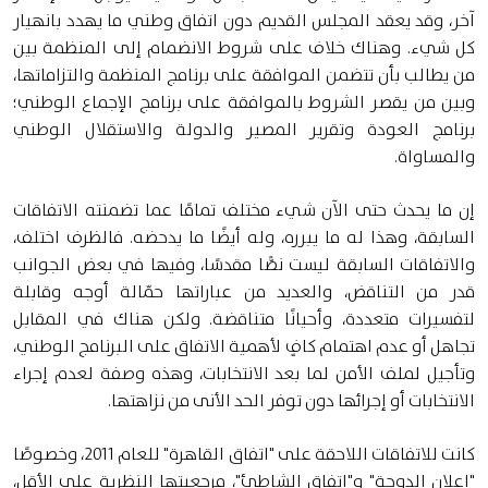
آخر، وقد يعقد المجلس القديم دون اتفاق وطني ما يهدد بانهيار
كل شيء. وهناك خلاف على شروط الانضمام إلى المنظمة بين
من يطالب بأن تتضمن الموافقة على برنامج المنظمة والتزاماتها،
وبين من يقصر الشروط بالموافقة على برنامج الإجماع الوطني؛
برنامج العودة وتقرير المصير والدولة والاستقلال الوطني
والمساواة.
إن ما يحدث حتى الآن شيء مختلف تمامًا عما تضمنته الاتفاقات
السابقة، وهذا له ما يبرره، وله أيضًا ما يدحضه. فالظرف اختلف،
والاتفاقات السابقة ليست نصًّا مقدسًا، وفيها في بعض الجوانب
قدر من التناقض، والعديد من عباراتها حمّالة أوجه وقابلة
لتفسيرات متعددة، وأحيانًا متناقضة. ولكن هناك في المقابل
تجاهل أو عدم اهتمام كافٍ لأهمية الاتفاق على البرنامج الوطني،
وتأجيل لملف الأمن لما بعد الانتخابات، وهذه وصفة لعدم إجراء
الانتخابات أو إجرائها دون توفر الحد الأنى من نزاهتها.
كانت للاتفاقات اللاحقة على "اتفاق القاهرة" للعام 2011، وخصوصًا
"إعلان الدوحة" و"اتفاق الشاطئ"، مرجعيتها النظرية على الأقل،