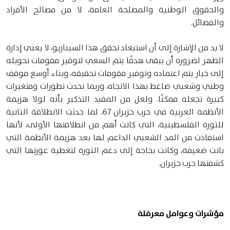
والحقوق الوطنية والمصلحة العامة، لا من مصالح الأفراد
والفصائل.
لا بد من الإشارة إلى أن استبعاد تحقق هذا السيناريو، لا يعني إدارة
الظهر لضرورة أن يبقى هدفًا يتم السعي لتوفير مقومات تحويله
إلى خيار يتم اعتماده وتوفير مقومات تحقيقه، وبناء أوسع موقف
وطني وشعبي ضاغط بهذا الاتجاه، وربما تحدث تطورات ومتغيرات
كبيرة تجعله ممكنًا. ولعل من المفيد التذكير بأنه لولا هزيمة
الأنظمة العربية في حرب حزيران 67، لما حدثت الانطلاقة الثانية
للثورة الفلسطينية، التي كانت أهم من انطلاقتها الأولى، لأنها
استفادت من المد الشعبي الداعم لها بعد هزيمة الأنظمة التي
باتت ضعيفة، وكانت بحاجة إلى دعم الثورة لتغطية عورتها التي
كشفتها حرب حزيران.
مؤشرات وعوامل معرقلة