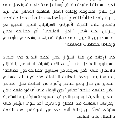
تعيد السلطة المقيدة باتفاق أوسلو إلى قطاع غزة، وتعمل على
نزع سلاح المقاومة، وإعادة العمل باتفاقية المعابر التي تريد
إسرائيل تعديلها أيضًا لتصبح أسوأ مما هي عليه، أي مصالحة تمهد
وتغطي على التحرك الأميركي الإسرائيلي لتمرير التطبيع مع
إسرائيل تحت شعار "الحل الاقليمي"، أم مصالحة تجعل
الفلسطينيين قادرين على حماية قضيتهم وشعبهم وأرضهم
وإحباط المخططات المعادية؟
في الإجابة عن هذا السؤال تكمن نقطة البداية في اعتماد
السيناريو المفضل، غير أن هناك مؤشرات لا تسمح بالتفاؤل
بالانتقال، على الأقل بسرعة، من سيناريو "مصالحة دون مصالحة"
إلى سيناريو الوحدة الوطنية الشاملة. فقد تم تسلم وتسليم
المعابر من خلال وضع عناصر وأفراد من السلطة محل العناصر
الذين عينتهم سلطة "حماس" دون الإبقاء على أي فرد منهم داخل
المعابر، وأُلغيت الرسوم والضرائب المفروضة سابقًا، بينما استمرت
الإجراءات العقابية ضد القطاع، ولا يعرف أحد سوى الرئيس متى
سترفع، فضلًا عن إحالة آلاف جدد من الموظفين في الضفة
والقطاع على التقاعد.