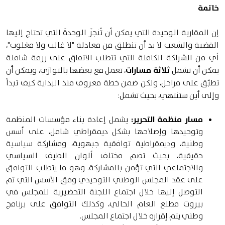
خاتمة
إن المقاربة الوحيدة التي يمكن أن تُنجزَ الوحدةَ التي تحتاج إليها
القضية والشعب لا بد أن تنطلق من معادلة "لا غالب ولا مغلوب"،
أي من الشراكة الكاملة التي تتطلب الاتفاق على رزمة شاملة
يمكن أن تشمل
ثلاثة مسارات
، تعمل مع بعضها بالتوازي، ويمكن أن
تطبّق على مراحل، ولكن ضمن خطة معروف منذ البداية كيف تبدأ
وإلى أين ستنتهي، بحيث تشمل:
مسار منظمة التحرير:
يشمل إعادة بناء مؤسسات المنظمة
وتوحيدها وإصلاحها بشكل ديمقراطي شامل، على أسس
وطنية، وديمقراطية توافقية جبهوية، ومشاركة سياسية
حقيقية، بحيث تضم مختلف ألوان الطيف السياسي
والاجتماعي التي تؤمن بالمشاركة. وهو ما يتطلب التوافق
على عقد المجلس الوطني التوحيدي وفق الأسس التي تم
التوصل إليها خلال اجتماع اللجنة التحضيرية للمجلس في
بيروت مطلع العام الحالي، وكذلك التوافق على برنامج
وطني يتم إقراره خلال اجتماع المجلس.