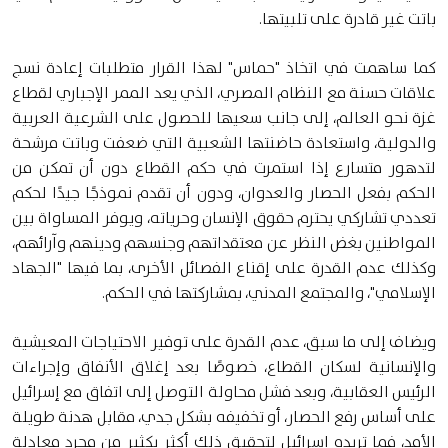
باتت غير قادرة على تلبيتها.
كما ساهمت في اتخاذ "حماس" لهذا القرار متطلبات إعادة نسج
علاقات حسنة مع النظام المصري، الذي يعد الممر الإجباري لقطاع
غزة نحو العالم، إلى جانب سعيها للحصول على الشرعية العربية
والدولية، واستعادة حاضنتها الشعبية التي ضعفت وباتت مرشحة
لتدهور متسارع إذا استمرت في حكم القطاع دون أن تمكن من
الحكم بفعل الحصار والعدوان، ودون أن تقدم نموذجًا جيدًا لحكم
تعددي تشاركي يحترم حقوق الإنسان وحرياته، ويوفر المساواة بين
المواطنين بغض النظر عن معتقداتهم وجنسهم ودينهم وآرائهم،
وكذلك عدم القدرة على إقناع الفصائل الأخرى، بما فيها "الجهاد
الإسلامي"، والمجتمع المدني، بمشاركتها في الحكم.
ويضاف إلى ما سبق، عدم القدرة على توفير الاحتياجات المعيشية
والإنسانية لسكان القطاع، خصوصًا بعد إغلاق الأنفاق وإجراءات
الرئيس العقابية، وبعد فشل محاولة التوصل إلى اتفاق مع إسرائيل
على أساس رفع الحصار، أو تخفيفه بشكل جدي، مقابل هدنة طويلة
الأمد، فما تريده إسرائيل لتحقيق ذلك أكثر بكثير من مجرد معادلة