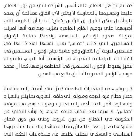
كما تم تجاهل الاتفاق على أسس الشراكة التي من دون الاتفاق
عليها وتجسيدها بالممارسة لا يمكن لأي اتفاق مصالحة أن يصمد
طويلًا. بل يمكن القول، إن الرئيس و"فتح" اعتبرا أن الظروف التي
أجبرتهما على توقيع اتفاق القاهرة تغيّرت، وبخاصة أنها اقترنت
بمرحلة صعود الإسلام السياسي، وتحديدًا جماعة الإخوان
المسلمين، التي كانت "حماس" تعتبر نفسها امتدادًا لها في
فلسطين، لدرجة أن الاتفاق وقع عشية نجاح الإخوان المسلمين في
الانتخابات البرلمانية المصرية، ثم الرئاسية. أما اليوم، فالمرحلة
تتميز بهبوط الإخوان المسلمين في المنطقة برمتها، كما أن محمد
مرسي، الرئيس المصري السابق، يقبع في السجن.
كان وقع هذه المتغيرات العاصفة كبيرًا، فقد أفضت إلى مفاقمة
حصار قطاع غزة، لدرجة وصوله إلى حافة الهاوية بما ينذر بانهياره
وانفجاره، الأمر الذي أدى إلى تغيير جوهري حاسم في موقف
"حماس"، لا سيما بعد انتخاب قيادة جديدة، إذ ارتأت التخلي عن
الحكومة في القطاع من دون شروط، وحتى من دون ضمان
مشاركتها بها إن تعذر ذلك، لأن مصلحة بقائها والحفاظ على دورها
السياسي والعسكري تتطلب تخليها عن مسؤوليات الحكم التي