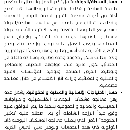
مسار السلطة/الدولة:
يشمل تركيز العمل والنضال على تغيير
طبيعة السلطة وشكلها والتزاماتها ووظائفها لكي تصبح
أداة من أدوات منظمة التحرير لخدمة البرنامج الوطني.
ويتطلب ذلك التوافق على برنامج سياسي للسلطة/الدولة
ينسجم مع الظروف الواقعية، ومع الاعتراف الأممي بدولة
فلسطين باعتبارها دولة تحت الاحتلال. ولإنجاح مسار
المصالحة، ينبغي العمل على توحيد وإعادة بناء ودمج
الأجهزة الأمنية على أسس وطنية ومهنية بعيدًا عن الحزبية،
وهذا يتطلب تشكيل حكومة وحدة وطنية، بمشاركة فاعلة من
الفصائل، تكون قادرة على مواجهة التحديات والمخاطر،
وتوظيف الفرص المتاحة، وتوحيد المؤسسات الأمنية
والمدنية والقضائية، وإزالة آثار الانقسام من خلال مصالحة
مجتمعية.
مسار الاحتياجات الإنسانية والمدنية والحقوقية
: يشمل عدم
رهن معالجة مشكلات التجمعات الفلسطينية واحتياجاتها
المعيشية والمدنية والحقوقية بتنفيذ ما يتم التوافق عليه
وفق مبدأ الرزمة الشاملة، أو بما اصطلح عليه "تمكين
الحكومة"، الأمر الذي يتطلب معالجة المشكلات اليومية ذات
الأولوية في هذه التجمعات، وتوفير سبل العيش الكريم،