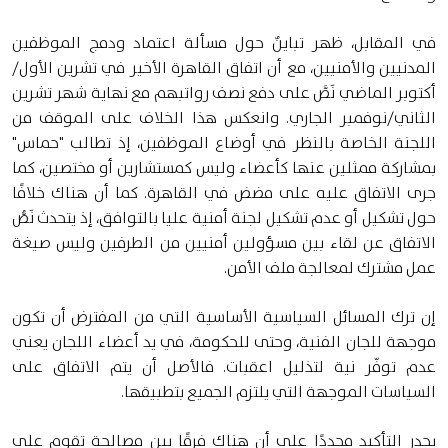
في المقابل، ظهر تباينٌ حول مسألة اعتماد ودمج الموظفين
المدنيين والأمنيين، مع أن اتفاق القاهرة الأخير في تشرين الأول/
أكتوبر الماضي نَصَّ على دفع نصف رواتبهم مع نهاية شهر تشرين
الثاني/نوفمبر الجاري. وانعكس هذا الخلاف على الموقف من
اللجنة الخاصة بالنظر في أوضاع الموظفين، إذ تطالب "حماس"
بمشاركة ممثلين عنها كأعضاء وليس كمستشارين أو مختصين، كما
جرى الاتفاق عليه على مضض في القاهرة. كما أن هناك خلافًا
حول تشكيل أو عدم تشكيل لجنة أمنية عليا بالتوافق، إذ يتحدث نَصُّ
الاتفاق عن لقاء بين مسؤولين أمنيين من الطرفين وليس صيغة
عمل مشترك لمعالجة ملف الأمن.
إن ترك المسائل السياسية الأساسية التي من المفترض أن تكون
موجهة للجان الفنية، وحتى للحكومة، في يد أعضاء اللجان يعني
عدم توفّر نية لتذليل اعقبات. فالأصل أن يتم الاتفاق على
السياسات الموجهة التي يلتزم الجميع بتطبيقها.
يجدر التأكيد مجددًا على أن هناك فرقًا بين مصالحة تقوم على