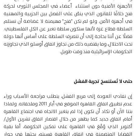
الأجهزة الأمنية دون استثناء أعضاء في المجلس الثورى لحركة
فتح خلافًا للقانون الذي ينصّ على الفصل بين الحزبية والمهنية
في أجهزة الأمن. ولو لم تكن "فتح" مهيمنة لا غضاضة أن تستلم
السلطة قطاع غزة لأنها ستكون سلطة تعبر عن الكل الفلسطيني.
فضلًا عن أننا بحاجة إلى أن تتصرف السلطة على أساس أنها دولة
تحت الاحتلال، وما يقتضيه ذلك من تجاوز اتفاق أوسلو الذي تجاوزته
الحكومات الإسرائيلية منذ وقت طويل.
حتى لا تُستنسخ تجربة الفشل
إن تفادي العودة إلى مربع الفشل، يتطلب مراجعة الأسباب وراء
عدم تطبيق اتفاق القاهرة الموقع في أيار 2011 وملحقاته. ولماذا
بتنا الآن أو نكاد أن نكون إذا لم يتغير الاتجاه في اجتماع القاهرة
أمام اتفاق جديد كما يظهر من خلال اقتصار اتفاق تشرين الأول/
أكتوبر الذي وُقِّعَ في القاهرة على تمكين الحكومة، أما بقية
القضايا المتضمنة في اتفاق القاهرة فسيتم بحثها في حوار