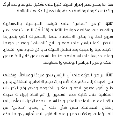
هذا ما يفسر عدم إصرار الحركة كثيرًا على تشكيل حكومة وحدة أولًا،
ولا حتى حكومة وفاقية جديدة، ولا تعديل الحكومة القائمة.
ثانيًا
: تراهن "حماس" على قوتها السياسية والعسكرية
والاقتصادية، وبخاصة قواتها الأمنية (18 ألفًا)، التي لا يوجد بديل
سريع لها، ولا يمكن الاستغناء عنها بالسهولة التي يتصورها
البعض. كما تراهن على قوة وسلاح "القسام"، ومصادر قوتها
الاجتماعية والدينية بعد تغلغل الحركة في كل شيء في القطاع،
وعلى قدرتها على استعادة حاضنتها الشعبية من خلال التخلي عن
الحكم وطرح البرنامج الوطني والمقاومة.
ثالثًا
: تراهن الحركة على أن الرئيس يبدو مترددًا ومتباطئًا، ويخشى
من العودة إلى حكم غزة، لأنه يدرك حجم الألغام والمشاكل، بدليل
طرح أفق مفتوح لتحقيق تمكين الحكومة وعدم رفع الإجراءات
العقابية حتى كتابة هذه السطور، بل تم اتخاذ إجراءات جديدة
بالإحالة على التقاعد المبكر. وإذا استمرت هذه الإجراءات وأدت إلى
إفشال المصالحة، فمن شأن ذلك أن يعفي "حماس" من
المسؤولية، ويغضب مصر راعية الاتفاق التي تُمارس دورها هذه