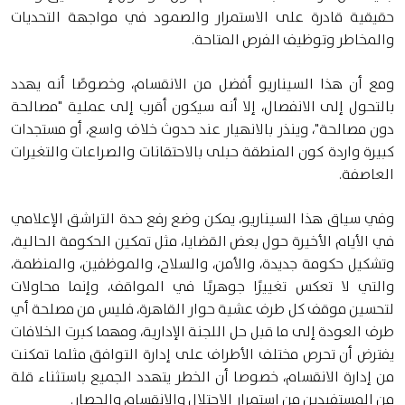
حقيقية قادرة على الاستمرار والصمود في مواجهة التحديات
والمخاطر وتوظيف الفرص المتاحة.
ومع أن هذا السيناريو أفضل من الانقسام، وخصوصًا أنه يهدد
بالتحول إلى الانفصال، إلا أنه سيكون أقرب إلى عملية "مصالحة
دون مصالحة"، وينذر بالانهيار عند حدوث خلاف واسع، أو مستجدات
كبيرة واردة كون المنطقة حبلى بالاحتقانات والصراعات والتغيرات
العاصفة.
وفي سياق هذا السيناريو، يمكن وضع رفع حدة التراشق الإعلامي
في الأيام الأخيرة حول بعض القضايا، مثل تمكين الحكومة الحالية،
وتشكيل حكومة جديدة، والأمن، والسلاح، والموظفين، والمنظمة،
والتي لا تعكس تغييرًا جوهريًا في المواقف، وإنما محاولات
لتحسين موقف كل طرف عشية حوار القاهرة، فليس من مصلحة أي
طرف العودة إلى ما قبل حل اللجنة الإدارية، ومهما كبرت الخلافات
يفترض أن تحرص مختلف الأطراف على إدارة التوافق مثلما تمكنت
من إدارة الانقسام، خصوصا أن الخطر يتهدد الجميع باستثناء قلة
من المستفيدين من استمرار الاحتلال والانقسام والحصار.