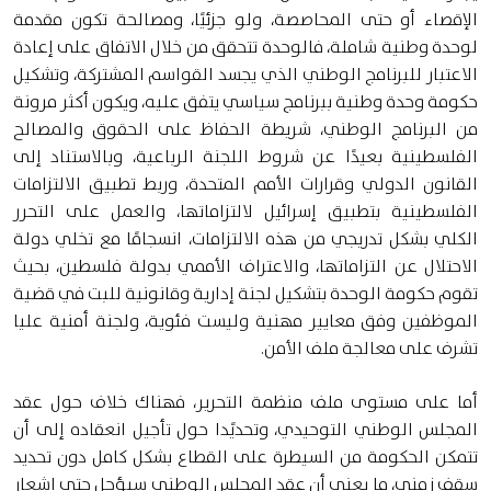
الإقصاء أو حتى المحاصصة، ولو جزئيًا، ومصالحة تكون مقدمة
لوحدة وطنية شاملة، فالوحدة تتحقق من خلال الاتفاق على إعادة
الاعتبار للبرنامج الوطني الذي يجسد القواسم المشتركة، وتشكيل
حكومة وحدة وطنية ببرنامج سياسي يتفق عليه، ويكون أكثر مرونة
من البرنامج الوطني، شريطة الحفاظ على الحقوق والمصالح
الفلسطينية بعيدًا عن شروط اللجنة الرباعية، وبالاستناد إلى
القانون الدولي وقرارات الأمم المتحدة، وربط تطبيق الالتزامات
الفلسطينية بتطبيق إسرائيل لالتزاماتها، والعمل على التحرر
الكلي بشكل تدريجي من هذه الالتزامات، انسجامًا مع تخلي دولة
الاحتلال عن التزاماتها، والاعتراف الأممي بدولة فلسطين، بحيث
تقوم حكومة الوحدة بتشكيل لجنة إدارية وقانونية للبت في قضية
الموظفين وفق معايير مهنية وليست فئوية، ولجنة أمنية عليا
تشرف على معالجة ملف الأمن.
أما على مستوى ملف منظمة التحرير، فهناك خلاف حول عقد
المجلس الوطني التوحيدي، وتحديًدا حول تأجيل انعقاده إلى أن
تتمكن الحكومة من السيطرة على القطاع بشكل كامل دون تحديد
سقف زمني، ما يعني أن عقد المجلس الوطني سيؤجل حتى إشعار