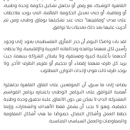
القاهرة الوشيك، مع رفض أو تجاهل تشكيل حكومة وحدة وطنية،
أو وفاقية، أو حتى تعديل الحكومة القائمة، التي يوجد ملاحظات
على مدى "وفاقيتها" حتى عند تشكيلها بوفاق وطني، ومن ثم
أجريت عليها بعد ذلك تعديلات بلا توافق.
لقد بات واضحًا اليوم أن جذر المأزق الفلسطيني يعود إلى وجود
رأسين لكل منهما برنامجه وتحالفاته العربية والإقليمية، ولا يحظى
أحدهما بأغلبية كبيرة ومستقرة، ولا يقبلان الشراكة بينهما، حيث
يريد كل طرف منهما إقصاء أو تحجيم أو تقزيم الطرف الآخر، ولا
يوجد طرف ثالث قوي لإحداث التوازن المطلوب.
يضاف إلى ما سبق، أن الموقعين على اتفاق القاهرة تجاهلوا
أهمية التوافق على البرنامج الوطني باعتباره برنامج القواسم
المشتركة الذي لا يمكن من دون الاتفاق عليه تحقيق وحدة وطنية
حقيقية، وهو لا يجب أن يشمل فقط الأهداف والشعارات، وإنما
خطط العمل وأشكال النضال، خصوصًا ما هي أشكال المقاومة
والمفاوضات والعمل السياسي المناسبة.