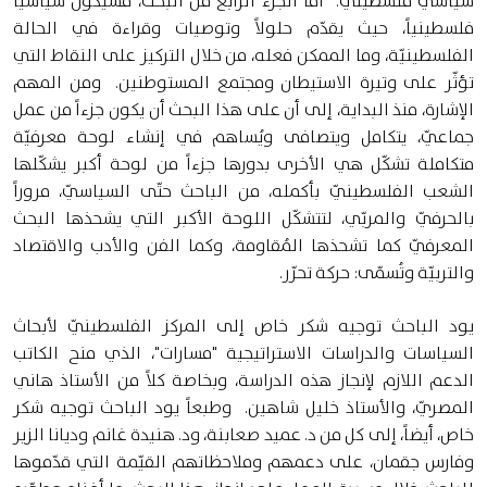
سياسيّ فلسطينيّ. أمّا الجزء الرابع من البحث، فسيكون سياسيّاً
فلسطينياً، حيث يقدّم حلولاً وتوصيات وقراءة في الحالة
الفلسطينيّة، وما الممكن فعله، من خلال التركيز على النقاط التي
تؤثّر على وتيرة الاستيطان ومجتمع المستوطنين. ومن المهم
الإشارة، منذ البداية، إلى أن على هذا البحث أن يكون جزءاً من عمل
جماعيّ، يتكامل ويتصافى ويُساهم في إنشاء لوحة معرفيّة
متكاملة تشكّل هي الأخرى بدورها جزءاً من لوحة أكبر يشكّلها
الشعب الفلسطينيّ بأكمله، من الباحث حتّى السياسيّ، مروراً
بالحرفيّ والمربّي، لتتشكّل اللوحة الأكبر التي يشحذها البحث
المعرفيّ كما تشحذها المُقاومة، وكما الفن والأدب والاقتصاد
والتربيّة وتُسمّى: حركة تحرّر.
يود الباحث توجيه شكر خاص إلى المركز الفلسطينيّ لأبحاث
السياسات والدراسات الاستراتيجية "مسارات"، الذي منح الكاتب
الدعم اللازم لإنجاز هذه الدراسة، وبخاصة كلاً من الأستاذ هاني
المصريّ، والأستاذ خليل شاهين. وطبعاً يود الباحث توجيه شكر
خاص، أيضاً، إلى كل من د. عميد صعابنة، ود. هنيدة غانم وديانا الزير
وفارس جقمان، على دعمهم وملاحظاتهم القيّمة التي قدّموها