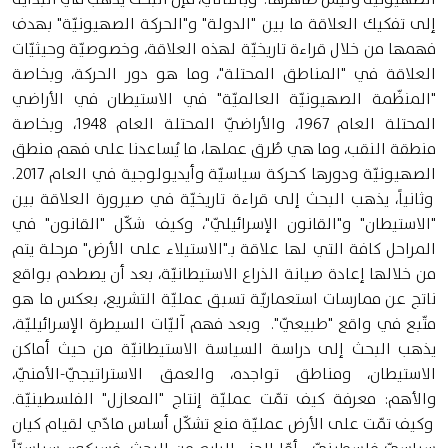
إلى تفكيك العلاقة ما بين "الدولة" و"الحركة الصهيونيّة" بهدف
فهمها من خلال قراءة تاريخيّة لهذه العلاقة، وخصوصيّة وحيثيّات
العلاقة في "المناطق المحتلة"، وما هو دور الحركة، وبخاصة
"المنظّمة الصهيونيّة العالميّة" في الاستيطان في الأراضي
المحتلة العام 1967، والأراضيّ المحتلة العام 1948، وبخاصة
منطقة النقب، وما هي طُرق عملها، ما يُساعدنا على فهم منطق
الصهيونيّة ودورها كحركة سياسيّة وأيديولوجية في العام 2017.
وثانياً، يذهب البحث إلى قراءة تاريخيّة في صيرورة العلاقة بين
"الاستيطان" و"القانون الإسرائيليّ"، وكيف شكّل "القانون" في
المراحل كافة التي لها علاقة بـ"الاستيلاء على الأرض" مرحلة يتم
من خلالها إعادة صيانة الذراع الاستيطانيّة، بعد أن يصطدم بواقع
ناتج عن ممارسات استعماريّة تسبق عمليّة التشريع، بعكس ما هو
متّبع في واقع "طبيعيّ". وبعد فهم آليّات السيطرة الإسرائيليّة،
يذهب البحث إلى دراسة السياسة الاستيطانيّة من حيث أماكن
الاستيطان، ومناطق تواجده، والعمق الاستراتيجيّ-الأمنيّ،
والأهم: معرفة كيف تمّت عمليّة إنتاج "المعازل" الفلسطينيّة.
وكيف تمّت على الأرض عمليّة منع تشكّل أساس مادّي لقيام كيان