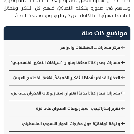
للباحث خلال مسيرة العمل على إنجاز هذا البحث، ما أغناه وطوّره
وساهم في صدوره بشكله النهائيّ، فلهم كل الشكر، ويتحمّل
الباحث المسؤوليّة الكاملة عن كل ما ورد ويرد في هذا البحث.
مواضيع ذات صلة
مركز مسارات ... المنطلقات والبرامج
مسارات يصدر كتابًا محكّمًا بعنوان "سياقات التفكير الفلسطيني"
العَقلُ المُحَاصَر: أَنمَاطُ التَّفْكِيرِ المُعِيقَةُ لِنَهْضَةِ المُجْتَمَعِ العَرَبيّ
مسارات يصدر كتابًا جديدًا بعنوان سيناريوهات العدوان على غزة
تقرير إستراتيجي: سيناريوهات العدوان على غزة
وثيقة توافقيّة حول مخرجات الحوار النسوي الفلسطيني