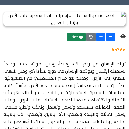
🖨 Print
مقدّمة
يُولد الإنسان من رحم الأم وحيداً، وحين يموت، يذهب وحيداً،
يستقبله الإنسان ويودّعه الإنسان في دورة تبدأ بالأم، وحين تنتهي،
تنتهي إلى الأرض. وكذلك هو صراع الفلسطينيّ مع الصهيونيّة،
يبدأ بالإنسان لينتهي دائماً إلى حقيقة واحدة: الأرض. فتُسخّر كافة
منظومات السيطرة الاستعماريّة من القضاء، مروراً بالعسكر حتّى
التنميّة والاقتصاد، جميعها لهدف الاستيلاء على الأرض. وعلى
الجهة المُقابلة، يستشهد ويُسجن ويُعتقل ويُعذّب ويُطرد فيُنفى،
يسخّر العائلة والبلدة وتضحّي الأم بالابن، ويُضحّي الأب بالابنة
والطفل والطفلة، جميعهم للحيلولة دون استيلاء المُستعمر على
الأرض. ومن هذا المنطق، ينطلق الباحث لدراسة الاستيطان