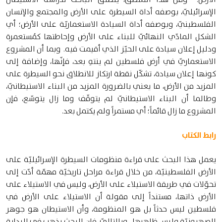
الإسرائيليّ، بوصفه أداة السيطرة على الأرض والمجتمع والإنسان
الفلسطينيّ، وبوصفه أداة السيادة الاستعماريّة على الأرض؛ أي
الشكل المادّي النهائيّ للبناء على الأرض وإحاطتها كمُستعمرة
ودليل إعلان سيادة على الحيّز الذي أقيمت فيه. وبما أن المشروع
الاستعماريّ في أرض فلسطين لم ينتهِ بعد، فإنّها، وإضافة إلى
كونها إعلان سيادة، تشكّل نقطة ارتكاز للانطلاق نحو السيطرة على
المزيد من الأرض، ما يعني بالضرورة المزيد من البناء الاستيطانيّ،
وطالما أن البناء الاستيطانيّ لم يتوقّف وما زال يتوسّع، فإن
المشروع ما زال قائماً؛ أي مستمراً ولم يكتمل بعد.
رابط الكتاب
يعمل هذا البحث على قراءة منظومات السيطرة الإسرائيليّة على
الأرض الفلسطينيّة، من خلال قراءة مراحل تاريخيّة مهمّة أدّت إلى
تحوّلات في طريقة الاستيلاء على الأرض، وليس في الاستيلاء على
الأرض ذاتها، مستنداً إلى مقولة أن الاستيلاء على الأرض في
فلسطين ليس حدثاً بل هو المنظومة، وأن الاستيطان هو جوهر
الصهيونيّة وليس ظاهرها. وبالتاليّ، فإن البحث يذهب في البداية