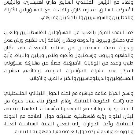
ولقاء مع الرئيس الفنلندي السابق ماري اهتيساري، والرئيس
الأميركي السابق جميري كارتر، ولقاءات مع المسؤولين الأتراك
والقطريين والسويسريين والبلجيكيين وغيرهم.
كما التقى المركز بالعديد من المسؤولين الفلسطينيين والعرب
في دمشق وبيروت والدوحة وعمّان، إضافة إلى تنظيم ورش عمل
وندوات ضمت فلسطينيين من مختلف التجمعات في عمّان
والقاهرة وبيروت وإسطنبول وأنقرة ولندن وبرلين والرباط وأبو
ظبي وعدد من الولايات الأميركية، فضلًا عن مشاركة مسؤولي
المركز في عشرات المؤتمرات الدولية، ولقائهم بعشرات
المسؤولين والديبلوماسيين والخبراء العرب والأجانب.
ونسج المركز علاقة مباشرة مع لجنة الحوار اللبناني الفلسطيني
في رئاسة الحكومة اللبنانية، وقام المركز بناء على دعوة من
اللجنة بإدارة حوارات مع القوى والمؤسسات الفلسطينية في
لبنان لبلورة رؤية فلسطينية مشتركة حول العلاقة مع الدولة
اللبنانية، وأدت الحوارات إلى تفعيل اللجنة السياسية العليا،
وبلورة تصورات مشتركة حول العلاقة مع الجمهورية اللبنانية.