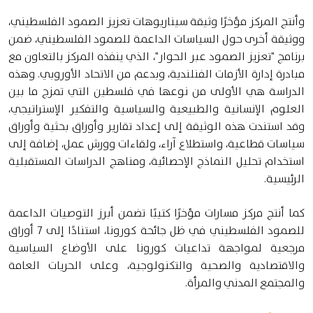
وأنتج المركز مؤخرًا وثيقة سيناريوهات تعزيز الصمود الفلسطيني،
ووثيقة أخرى حول السياسات الداعمة للصمود الفلسطيني، ضمن
برنامج "تعزيز الصمود عبر الحوار"، الذي ينفذه المركز بالتعاون مع
مبادرة إدارة الأزمات الفنلندية، وبدعم من الاتحاد الأوروبي. وهذه
الدراسة هي الأولى من نوعها في فلسطين التي تمزج ما بين
العلوم الإنسانية والطبيعية والسياسية والتفكير الإستراتيجي،
وقد استندت هذه الوثيقة إلى إعداد تقارير وأوراق بحثية وأوراق
سياسات قطاعية، واستطلاع آراء، ولقاءات وورش عمل، إضافة إلى
استخدام تحليل النماذج الإحصائية، ومناهج الدراسات المستقبلية
الرئيسية.
كما أنتج مركز مسارات مؤخرًا كتيبًا تضمن أبرز التوصيات الداعمة
للصمود الفلسطيني في ظل جائحة كورونا، استنادًا إلى 7 أوراق
مرجعية لمواجهة تداعيات كورونا على الأوضاع السياسية
والاقتصادية والصحية والتكنولوجية، وعلى الحريات العامة
والمجتمع المدني والمرأة.