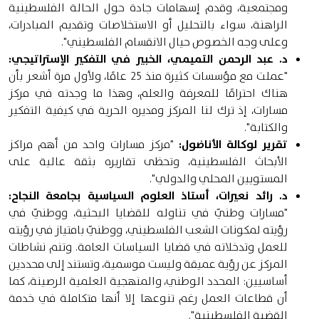
ومجتمعية، وقدم إسهامات جادة حول الحالة الفلسطينية
الراهنة، سواء بالتحليل أو الاستخلاصات وتقديم المبادرات،
وعلى وجه الخصوص حيال الانقسام الفلسطيني".
د. عبد الرحمن التميمي، الخبير في التفكير الإستراتيجي:
"عملت مع مؤسسات كثيرة منذ 25 عامًا، ولأول مرة أشعر بأن
هناك احترامًا للمعرفة والعلم، وهذا ما وجدته في مركز
مسارات، إذ ترك لنا المركز ومديره الحرية في كيفية التفكير
والكتابة".
تقرير لوكالة الأناضول:
"مركز مسارات واحد من أهم مراكز
الأبحاث الفلسطينية، وتحظى تقاريره بثقة عالية على
المستويين المحلي والدولي".
د. رائد نعيرات، أستاذ العلوم السياسية بجامعة النجاح:
"مسارات وطنيّ في تناوله للقضايا البحثية، ووطنيّ في
رؤيته لمكونات الشعب الفلسطيني، ووطنيّ بامتياز في رؤيته
للعمل وتدخلاته في قضايا السياسات العامة. وتنم نشاطات
المركز عن رؤية عميقة وليست موسمية، وتستند إلى محددين
أساسيين: المحدد الوطني، والمنهجية العلمية الرصينة، كما
أن قطاعات العمل رغم تنوعها إلا أنها متكاملة في خدمة
القضية الفلسطينية".