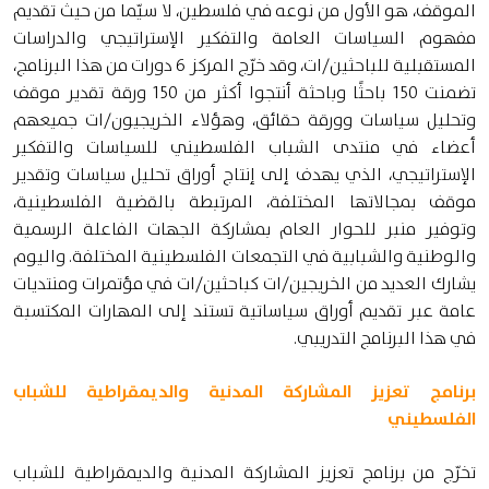
الموقف، هو الأول من نوعه في فلسطين، لا سيّما من حيث تقديم
مفهوم السياسات العامة والتفكير الإستراتيجي والدراسات
المستقبلية للباحثين/ات، وقد خرّج المركز 6 دورات من هذا البرنامج،
تضمنت 150 باحثًا وباحثة أنتجوا أكثر من 150 ورقة تقدير موقف
وتحليل سياسات وورقة حقائق، وهؤلاء الخريجيون/ات جميعهم
أعضاء في منتدى الشباب الفلسطيني للسياسات والتفكير
الإستراتيجي، الذي يهدف إلى إنتاج أوراق تحليل سياسات وتقدير
موقف بمجالاتها المختلفة، المرتبطة بالقضية الفلسطينية،
وتوفير منبر للحوار العام بمشاركة الجهات الفاعلة الرسمية
والوطنية والشبابية في التجمعات الفلسطينية المختلفة. واليوم
يشارك العديد من الخريجين/ات كباحثين/ات في مؤتمرات ومنتديات
عامة عبر تقديم أوراق سياساتية تستند إلى المهارات المكتسبة
في هذا البرنامج التدريبي.
برنامج تعزيز المشاركة المدنية والديمقراطية للشباب
الفلسطيني
تخرّج من برنامج تعزيز المشاركة المدنية والديمقراطية للشباب