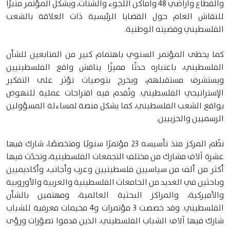
والقطاع وأراضي 48 وأماكن اللجوء والشتات، ويشكل المؤتمر منبرًا
للنقاش العام حول القضايا الرئيسية ذات العلاقة بالشعب
الفلسطيني وقضيته الوطنية.
كما يحظى المؤتمر السنوي باهتمام كبير من المتابعين للشأن
الفلسطيني، باعتباره حدثًا مميزًا يناقش واقع الفلسطينيين
ويستشرف مستقبلهم، ويخرج بتوصيات تؤثر على التفكير
الإستراتيجي الفلسطيني. وتُقدم فيه اقتراحات عملية للنهوض
بواقع الشعب الفلسطيني، كما يشكل منصة لمساءلة المسؤولين
الرسميين والحزبيين.
نظّم المركز منذ تأسيسه 23 مؤتمرًا سنويًا ومتخصصًا، شارك فيها
عشرة آلاف مشارك من مختلف التجمعات الفلسطينية، وتحدّث فيها
أكثر من ألف من سياسيين فلسطينيين وعرب وأجانب، وأكاديميين
وباحثين في العديد من الجامعات الفلسطينية والعربية والأوروبية
والأميركية، والمراكز البحثية العالمية، ومهتمين بالشأن
الفلسطيني. وقد خصصت 3 مؤتمرات و4 مخيمات معرفية للشباب
شارك فيها آلاف الشباب الفلسطيني، الذين قدموا تصوّرات ورؤى