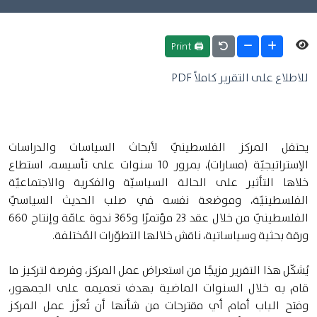
🖨 Print
للاطلاع على التقرير كاملاً PDF
يحتفل المركز الفلسطينيّ لأبحاث السياسات والدراسات
الإستراتيجيّة (مسارات)، بمرور 10 سنوات على تأسيسه، استطاع
خلاها التأثير على الحالة السياسيّة والفكرية والاجتماعيّة
الفلسطينيّة، وموضعة نفسه في صلب الحديث السياسيّ
الفلسطينيّ من خلال عقد 23 مؤتمرًا و365 ندوة عامّة وإنتاج 660
ورقة بحثية وسياساتية، ناقش خلالها التطوّرات المُختلفة.
يُشكّل هذا التقرير مزيجًا من استعراض عمل المركز، وفرصة لتركيز ما
قام به خلال السنوات الماضية بهدف تعميمه على الجمهور،
وفتح الباب أمام أي مقترحات من شأنها أن تُعزّز عمل المركز