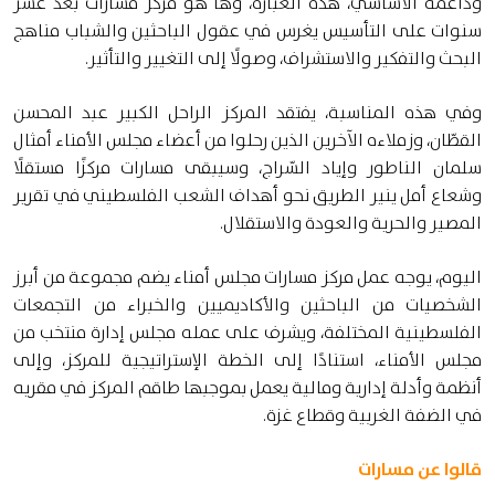
وداعمه الأساسي، هذه العبارة، وها هو مركز مسارات بعد عشر
سنوات على التأسيس يغرس في عقول الباحثين والشباب مناهج
البحث والتفكير والاستشراف، وصولًا إلى التغيير والتأثير.
وفي هذه المناسبة، يفتقد المركز الراحل الكبير عبد المحسن
القطّان، وزملاءه الآخرين الذين رحلوا من أعضاء مجلس الأمناء أمثال
سلمان الناطور وإياد السّراج، وسيبقى مسارات مركزًا مستقلًا
وشعاع أمل ينير الطريق نحو أهداف الشعب الفلسطيني في تقرير
المصير والحرية والعودة والاستقلال.
اليوم، يوجه عمل مركز مسارات مجلس أمناء يضم مجموعة من أبرز
الشخصيات من الباحثين والأكاديميين والخبراء من التجمعات
الفلسطينية المختلفة، ويشرف على عمله مجلس إدارة منتخب من
مجلس الأمناء، استنادًا إلى الخطة الإستراتيجية للمركز، وإلى
أنظمة وأدلة إدارية ومالية يعمل بموجبها طاقم المركز في مقريه
في الضفة الغربية وقطاع غزة.
قالوا عن مسارات