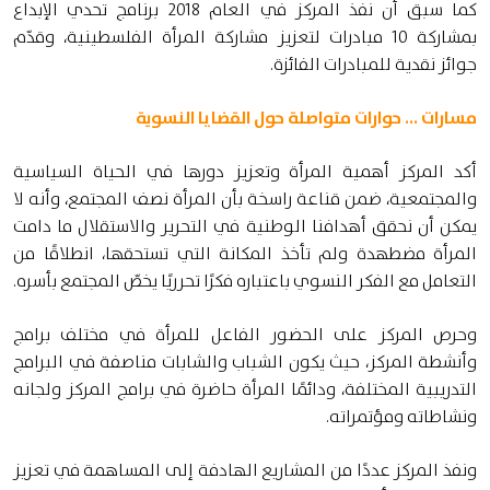
كما سبق أن نفذ المركز في العام 2018 برنامج تحدي الإبداع
بمشاركة 10 مبادرات لتعزيز مشاركة المرأة الفلسطينية، وقدّم
جوائز نقدية للمبادرات الفائزة.
مسارات ... حوارات متواصلة حول القضايا النسوية
أكد المركز أهمية المرأة وتعزيز دورها في الحياة السياسية
والمجتمعية، ضمن قناعة راسخة بأن المرأة نصف المجتمع، وأنه لا
يمكن أن نحقق أهدافنا الوطنية في التحرير والاستقلال ما دامت
المرأة مضطهدة ولم تأخذ المكانة التي تستحقها، انطلاقًا من
التعامل مع الفكر النسوي باعتباره فكرًا تحرريًا يخصّ المجتمع بأسره.
وحرص المركز على الحضور الفاعل للمرأة في مختلف برامج
وأنشطة المركز، حيث يكون الشباب والشابات مناصفة في البرامج
التدريبية المختلفة، ودائمًا المرأة حاضرة في برامج المركز ولجانه
ونشاطاته ومؤتمراته.
ونفذ المركز عددًا من المشاريع الهادفة إلى المساهمة في تعزيز