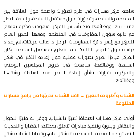
ساهم مركز مسارات في طرح تصوّرات واضحة حول العلاقة بين
المنظمة والسلطة، وتصوّرات حول مستقبل السلطة، وإعادة النظر
في بنيتها ووظائفها منذ تأسيس المركز. وبموجب مذكرة تفاهم
مع دائرة شؤون المفاوضات في المنظمة، وقعها المدير العام
للمركز مع رئيس دائرة المفاوضات الراحل د. صائب عريقات، تم إعداد
دراسة حول "اليوم التالي" فيما يتعلق بمستقبل السلطة. وكان
المركز مبادرًا لطرح تصورات عملية حول إعادة النظر في شكل
السلطة ووظائفها، ساهمت في خروج المجلسين الوطني
والمركزي بقرارات بشأن إعادة النظر في السلطة وشكلها
ووظائفها.
الشباب وأطروحة التغيير ... آلاف الشباب تخرجّوا من برامج مسارات
المتنوعة
أولى مركز مسارات اهتمامًا كبيرًا بالشباب، ووفر له منبرًا للحوار
والنقاش وبلورة وتنفيذ مبادرات تتعلق بمختلف القضايا والتحديات
التي تواجه القضية الفلسطينية بشكل عام، وقضايا الشباب بشكل