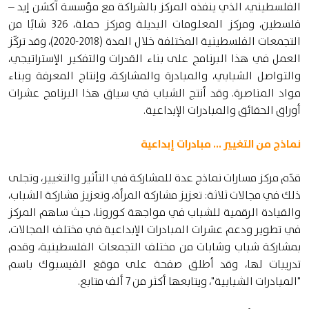
الفلسطيني، الذي ينفذه المركز بالشراكة مع مؤسسة آكشن إيد –
فلسطين، ومركز المعلومات البديلة ومركز حملة، 326 شابًا من
التجمعات الفلسطينية المختلفة خلال المدة (2018-2020)، وقد تركّز
العمل في هذا البرنامج على بناء القدرات والتفكير الإستراتيجي،
والتواصل الشبابي، والمبادرة والمشاركة، وإنتاج المعرفة وبناء
مواد المناصرة. وقد أنتج الشباب في سياق هذا البرنامج عشرات
أوراق الحقائق والمبادرات الإبداعية.
نماذج من التغيير ... مبادرات إبداعية
قدّم مركز مسارات نماذج عدة للمشاركة في التأثير والتغيير، وتجلى
ذلك في مجالات ثلاثة: تعزيز مشاركة المرأة، وتعزيز مشاركة الشباب،
والقيادة الرقمية للشباب في مواجهة كورونا، حيث ساهم المركز
في تطوير ودعم عشرات المبادرات الإبداعية في مختلف المجالات،
بمشاركة شباب وشابات من مختلف التجمعات الفلسطينية، وقدم
تدريبات لها، وقد أطلق صفحة على موقع الفيسبوك باسم
"المبادرات الشبابية"، ويتابعها أكثر من 7 ألف متابع.