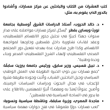
كتب العشرات من الكتاب والباحثين عن مركز مسارات، وأشادوا
بالدور الذي يقوم به، مثل:
د. خالد الحروب، أستاذ الدراسات الشرق أوسطية بجامعة
نورث ويسترن بقطر
: "يُسجَّل لمركز مسارات مواصلته على مدار
سنوات جهدًا كبيرًا في تحليل جذور الانقسام الفلسطيني،
وعقد لقاءات تشاورية داخل فلسطين وخارجها لمواجهة
الانقسام، وكذا طرح مبادرات عدة بهدف تفعيل دور المجتمع
المدني الفلسطيني لإنهاء الشرخ الفلسطيني المدمر وبناء
وحدة وطنية".
د. نبيل قسيس، وزير سابق، ورئيس جامعة بيرزيت سابقًا:
"جمع مسارات بين ذوي الخبرة الطويلة في العمل الوطني
السياسي وجيل الباحثين الشباب، وأثبت وجوده بطريقة مثيرة
للإعجاب في مجال البحوث ودراسات السياسات الرصينة،
وأصبح عنوانًا يُعتدّ به ومقصدًا أثيرًا للمهتمين بالاطلاع على
ما يدور في الساحة السياسية في فلسطين".
ماجدة المصري، وزيرة سابقة، وناشطة سياسية ونسوية:
"لعب مسارات دورًا ملموسًا في فتح حوارات مهمة سياسية