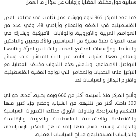
شبابية حول مختلف القضايا وإجابات عن سؤال ما العمل.
كما عقد المركز 365 ندوة وورشة عمل نظّمت في مختلف المدن
الفلسطينية في الضفة والقطاع وأراضي 48، وفي عدد من
العواصم العربية والأوروبية، والولايات الأميركية، ويشارك في
هذه الندوات نخبة مميزة من السياسيين والأكاديميين والباحثين
والنشطاء ومؤسسات المجتمع المدني والشباب والمرأة، ويتابعها
ويتفاعل معها عشرات الآلاف عبر البث المباشر على وسائل
التواصل الاجتماعي. وتناقش هذه الندوات مختلف القضايا، مع
التركيز على التحديات والمخاطر التي تواجه القضية الفلسطينية،
واقتراح البدائل والسياسات لها.
وأنتج المركز منذ تأسيسه أكثر من 660 ورقة بحثية، أعدها حوالي
300 باحث، أكثر من ثلثيهم من الشباب، وخضع جزء كبير منها
للتحكيم والمراجعة، وتناولت الأوراق مختلف التطورات السياسية
والاقتصادية والاجتماعية الفلسطينية والعربية والإقليمية
والدولية، ويستند قسم منها إلى مناهج التفكير الإستراتيجي
والدراسات المستقبلية واقتراح السياسات العملية.