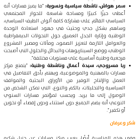
سمر هواش، ناشطة سياسية ونسوية:
"ما يميز مسارات أنه
أعطى حيزًا كبيرًا ومساحة شاسعة للحوار المجتمعي
السياسي القائم على مشاركة كافة ألوان الطيف السياسي،
وساهم بشكل جدي وحثيث في جهود استعادة الوحدة
الوطنية وإثارة الجدل العميق حول التحولات الديمقراطية
والعوامل اللازمة لتعزيز الصمود، ومآلات ومصير المشروع
الوطني، ووضع السيناريوهات والبدائل والحلول التي أصبحت
مرجعية وطنية أساسية على مستويات مختلفة".
ربا مسروجي، سيدة أعمال وناشطة وطنية:
"يتمتع مركز
مسارات بالمهنية والموضوعية، ويهتم بأدق التفاصيل في
العمل والإنتاج الوفير من الأوراق البحثية والمواقف
السياسية والتحليلات، بالكم والنوع، التي تمكن الشخص من
الوصول إلى ما يريد. ويحسب لمؤتمر مسارات السنوي
النوعي أنه يضم الجميع دون استثناء ودون إقصاء أو تخوين
أو تكفير".
شكر وعرفان
وفي هذه المناسبة أيضًا، يعرب مركز مسارات عن جزيل شكره