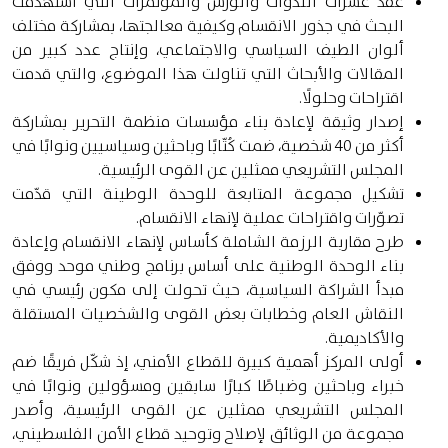
عقد عشرات الندوات والورش والمؤتمرات التي استهدفت
البحث في جذور الانقسام وكيفية معالجتها، بمشاركة مختلف
ألوان الطيف السياسي والاجتماعي، وإنتاج عدد كبير من
المقالات والأبحاث التي تناولت هذا الموضوع، والتي قدمت
اقتراحات وحلولًا.
إصدار وثيقة لإعادة بناء مؤسسات منظمة التحرير بمشاركة
أكثر من 40 شخصية، ضمت كُتّابًا وباحثين وسياسيين ونوابًا في
المجلس التشريعي ممثلين عن القوى الرئيسية.
تشكيل مجموعة المتابعة للوحدة الوطينة التي قدّمت
تصوّرات واقتراحات عملية لإنهاء الانقسام.
طرح مقاربة الرزمة الشاملة كأساس لإنهاء الانقسام وإعادة
بناء الوحدة الوطنية على أساس برنامج وطني موحد ووفق
مبدأ الشراكة السياسية، حيث تحولت إلى مكون رئيسي في
النقاش العام وخطابات بعض القوى والشخصيات المستقلة
والأكاديمية.
أولى المركز أهمية كبيرة للقطاع الأمني، إذ شكّل فريقًا ضم
خبراء وباحثين وضباطًا كبارًا سابقين ومسؤولين ونوابًا في
المجلس التشريعي ممثلين عن القوى الرئيسية، وأصدر
مجموعة من الوثائق لإصلاح وتوحيد قطاع الأمن الفلسطيني،