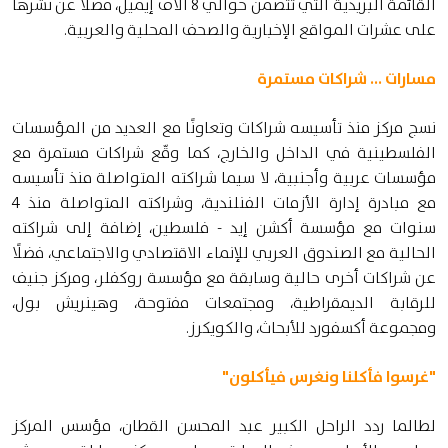
القائمة البريدية التي تتضمن حوالي 8 آلاف إيميل، فضلًا عن نشرها
على عشرات المواقع الإخبارية والصحف المحلية والعربية.
مسارات ... شراكات مستمرة
نسج مركز منذ تأسيسه شراكات وتعاونًا مع العديد من المؤسسات
الفلسطينية في الداخل والخارج، كما وقّع شراكات مستمرة مع
مؤسسات عربية وأجنبية، لا سيما شراكته المتواصلة منذ تأسيسه
مع مبادرة إدارة الأزمات الفنلندية، وشراكته المتواصلة منذ 4
سنوات مع مؤسسة أكشن إيد - فلسطين، إضافة إلى شراكته
الحالية مع الصندوق العربي للإنماء الاقتصادي والاجتماعي، فضلًا
عن شراكات أخرى حالية وسابقة مع مؤسسة روكفلر، ومركز جنيف
للرقابة الديمقراطية، ومجتمعات مفتوحة، وهينريش بول،
ومجموعة أكسفورد للأبحاث، والكويكرز.
"غرسوا فأكلنا ونغرس فيأكلون"
لطالما ردد الراحل الكبير عبد المحسن القطان، مؤسس المركز