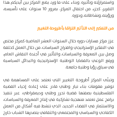
واستمراريّته وتأثيره. وبناء على ما ورد، يضع المركز بين أيديكم هذا
التقرير، كجزء من احتفال المركز، بمرور 10 سنوات على تأسيسه،
ورؤيته، ونشاطاته، ودوره.
من التفكير إلى التأثير التزامًا بأطروحة التغيير
عزز مركز مسارات دوره خلال السنوات العشر الماضية كمركز مختص
في التفكير الإستراتيجي واقتراح السياسات، من خلال العمل كحلقة
وصل بين المعرفة والسياسات، والتأثير في أجندة النقاش العام،
ورفع الوعي بالقضايا الوطنية الإستراتيجية والبدائل السياسية
في سياق رؤيا وطنية جامعة.
وتبنّى المركز أطروحة التغيير التي تعتمد على المساهمة في
توفير مقومات بناء تيار وطني قادر على إعادة إحياء القضية
الفلسطينية بصفتها قضية تحرر وطني وديمقراطي، عبر تنفيذ
برامج عمل تعتمد منهجية تشاركية في إنتاج المعرفة والسياسات،
والاستثمار في الفضاء الجديد، الذي تنشط فيه أشكال من العمل
الكفاحي والسياسي والمجتمعي والثقافي يتصدرها الشباب خارج