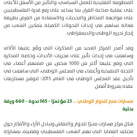
المنظومة التقليدية للعمل السياسي، والتأثير من الأسفل للأعلى
على عملية صناعة القرار، بما يساعد على رفع قدرة الفلسطينيين
على مواجهة المخاطر والتحديات، والاستفادة من الفرص بطريقة
فعالة تساهم في إحداث التحولات الكفيلة بتمكين الشعب من
إنجاز تحرره الوطني والديمقراطي.
وقد أصدر المركز العديد من المذكرات التي وقّع عليها الآلاف
وساهمت في إحداث تأثير على مجريات الأحداث، وخاصة المذكرة
التي وقع عليها أكثر من 1000 شخص، من ضمنهم أعضاء في
اللجنة التنفيذية وأعضاء في المجلس الوطني، التي ساهمت في
تأجيل عقد المجلس الوطني في العام 2015؛ لتوفير مستلزمات
عقده بشروط أفضل.
مسارات منبر للحوار الوطني ...
23 مؤتمرًا - 365 ندوة - 660 ورقة
بحثية
شكل مركز مسارات منبرًا للحوار والنقاش وتبادل الآراء والأفكار حول
مختلف القضايا التي تهم الشعب الفلسطيني وقضيته، بمشاركة