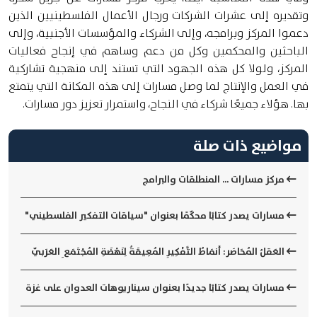
وتقديره إلى عشرات الشركات ورجال الأعمال الفلسطينيين الذين
دعموا المركز وبرامجه، وإلى الشركاء والمؤسسات الأجنبية، وإلى
الباحثين والمحكمين وكل من دعم وساهم في إنجاح فعاليات
المركز، ولولا كل هذه الجهود التي تستند إلى منهجية تشاركية
في العمل والإنتاج لما وصل مسارات إلى هذه المكانة التي يتمتع
بها. هؤلاء جميعًا شركاء في النجاح، واستمرار تعزيز دور مسارات.
مواضيع ذات صلة
مركز مسارات ... المنطلقات والبرامج
مسارات يصدر كتابًا محكّمًا بعنوان "سياقات التفكير الفلسطيني"
العَقلُ المُحَاصَر: أَنمَاطُ التَّفْكِيرِ المُعِيقَةُ لِنَهْضَةِ المُجْتَمَعِ العَرَبيّ
مسارات يصدر كتابًا جديدًا بعنوان سيناريوهات العدوان على غزة