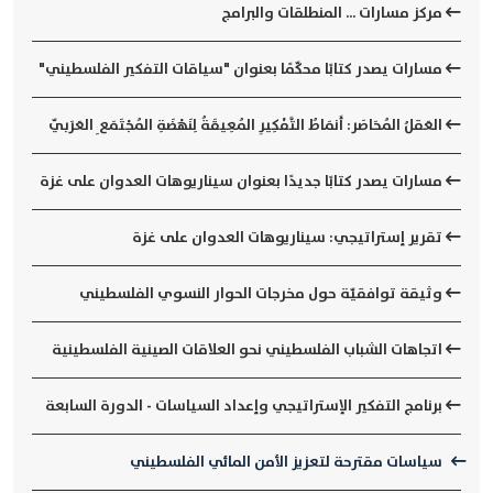
مركز مسارات ... المنطلقات والبرامج
مسارات يصدر كتابًا محكّمًا بعنوان "سياقات التفكير الفلسطيني"
العَقلُ المُحَاصَر: أَنمَاطُ التَّفْكِيرِ المُعِيقَةُ لِنَهْضَةِ المُجْتَمَعِ العَرَبيّ
مسارات يصدر كتابًا جديدًا بعنوان سيناريوهات العدوان على غزة
تقرير إستراتيجي: سيناريوهات العدوان على غزة
وثيقة توافقيّة حول مخرجات الحوار النسوي الفلسطيني
اتجاهات الشباب الفلسطيني نحو العلاقات الصينية الفلسطينية
برنامج التفكير الإستراتيجي وإعداد السياسات - الدورة السابعة
سياسات مقترحة لتعزيز الأمن المائي الفلسطيني