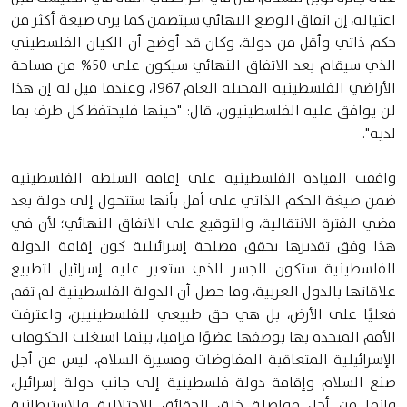
اغتياله، إن اتفاق الوضع النهائي سيتضمن كما يرى صيغة أكثر من
حكم ذاتي وأقل من دولة، وكان قد أوضح أن الكيان الفلسطيني
الذي سيقام بعد الاتفاق النهائي سيكون على 50% من مساحة
الأراضي الفلسطينية المحتلة العام 1967، وعندما قيل له إن هذا
لن يوافق عليه الفلسطينيون، قال: "حينها فليحتفظ كل طرف بما
لديه".
وافقت القيادة الفلسطينية على إقامة السلطة الفلسطينية
ضمن صيغة الحكم الذاتي على أمل بأنها ستتحول إلى دولة بعد
مضي الفترة الانتقالية، والتوقيع على الاتفاق النهائي؛ لأن في
هذا وفق تقديرها يحقق مصلحة إسرائيلية كون إقامة الدولة
الفلسطينية ستكون الجسر الذي ستعبر عليه إسرائيل لتطبيع
علاقاتها بالدول العربية، وما حصل أن الدولة الفلسطينية لم تقم
فعليًا على الأرض، بل هي حق طبيعي للفلسطينيين، واعترفت
الأمم المتحدة بها بوصفها عضوًا مراقبا، بينما استغلت الحكومات
الإسرائيلية المتعاقبة المفاوضات ومسيرة السلام، ليس من أجل
صنع السلام وإقامة دولة فلسطينية إلى جانب دولة إسرائيل،
وإنما من أجل مواصلة خلق الحقائق الاحتلالية والاستيطانية