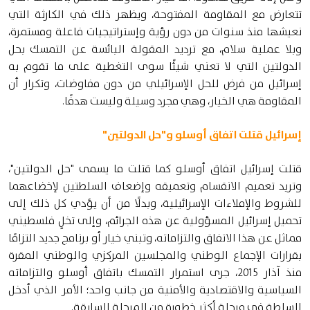
تتعارض مع المقاومة المفتوحة، ويظهر ذلك في الكارثة التي
نعيشها منذ سنوات من دون رؤية وإستراتيجيات فاعلة ومستمرة،
وبلا عملية سلام، مع ترديد المقولة البائسة عن التمسك بحل
الدولتين التي لا تعني شيئًا سوى التغطية على ما تقوم به
إسرائيل من فرض للحل الإسرائيلي من دون مفاوضات، وتكرار أن
المقاومة هي الخيار، وهي مجرد وسيلة وليست هدفًا.
إسرائيل قتلت اتفاق أوسلو و"حل الدولتين"
قتلت إسرائيل اتفاق أوسلو كما قتلت ما يسمى "حل الدولتين"،
وتريد تعميم الانقسام وتعميقه وإضعاف السلطتين لإخضاعهما
للشروط والإملاءات الإسرائيلية، وبدلًا من أن يؤدي كل ذلك إلى
تحميل إسرائيل المسؤولية عن هذه الجرائم، وإلى تخلٍ فلسطيني
مماثل عن هذا الاتفاق والتزاماته، وتبني خيار أو برنامج جديد التزامًا
بقرارات الإجماع الوطني والمجلسين المركزي والوطني المقرة
منذ آذار 2015، جرى استمرار التمسك باتفاق أوسلو والتزاماته
السياسية والاقتصادية والأمنية من جانب واحد؛ الأمر الذي أدخل
السلطة في مرحلة أكثر خطورة من المرحلة السابقة.