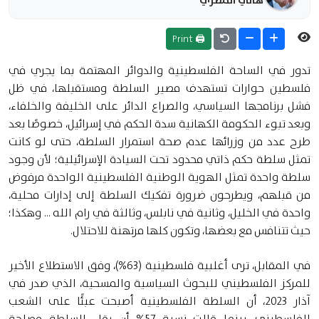
🖨 Print
تدور في الساحة الفلسطينية والدوائر المهتمة بما يجري في
فلسطين حوارات تستهدف مصير السلطة ومستقبلها، في ظل
فشل برنامجها السياسي، والصراع الدائر على الخليفة والخلفاء،
وبعد تبوء الحكومة الكهانية سدة الحكم في إسرائيل، خصوصًا بعد
طرح عدد من وزرائها عدم صحة استمرار السلطة، حتى لو كانت
تمثل سلطة حكم ذاتي محدود تحت السيادة الإسرائيلية؛ لأن وجود
سلطة واحدة تمثل الهوية الوطنية الفلسطينية الواحدة مرفوض
من قبلهم، ويطرحون ضرورة تفكيك السلطة إلى إدارات محلية،
واحدة في الخليل، وثانية في نابلس، وثالثة في رام الله ... وهكذا؛
حيث تتنافس مع بعضها، وتكون كلها مرتهنة للاحتلال.
في المقابل، ترى أغلبية فلسطينية (63%)، وفق الاستطلاع الأخير
للمركز الفلسطيني للبحوث السياسية والمسحية، الذي صدر في
آذار 2023، أن السلطة الفلسطينية أصبحت عبئًا على الشعب
الفلسطيني، بينما قالت نسبة 57% أن بقاء السلطة مصلحة