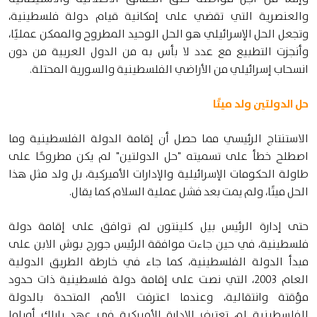
والعنصرية التي تقضي على إمكانية قيام دولة فلسطينية،
وتجعل الحل الإسرائيلي هو الحل الوحيد المطروح والممكن عمليًا،
وأنجزت التطبيع مع عدد لا بأس به من الدول العربية من دون
انسحاب إسرائيلي من الأراضي الفلسطينية والسورية المحتلة.
حل الدولتين ولد ميتًا
الاستنتاج الرئيسي مما حصل أن إقامة الدولة الفلسطينية وما
اصطلح خطأ على تسميته "حل الدولتين" لم يكن مطروحًا على
طاولة الحكومات الإسرائيلية والإدارات الأميركية، بل ولد مثل هذا
الحل ميتًا، ولم يمت بعد فشل عملية السلام كما يقال.
حتى إدارة الرئيس بيل كلينتون لم توافق على إقامة دولة
فلسطينية، في حين جاءت موافقة الرئيس جورج بوش الابن على
مبدأ الدولة الفلسطينية، كما جاء في خارطة الطريق الدولية
العام 2003، التي نصت على إقامة دولة فلسطينية ذات حدود
مؤقتة وانتقالية، وعندما اعترفت الأمم المتحدة بالدولة
الفلسطينية لم تعترف الإدارة الأميركية في عهد باراك أوباما