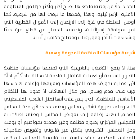
الجديد بدلًا من رفضه؛ ما جعلها تصبح أكثر وأكثر جزءًا من المنظومة
الأمنية الإسرائيلية، وهذا يفقدها ما تبقى لها من شرعية. كما
أوصل السلطة في غزة إلى الارتهان إلى الأموال القطرية التي
تمر بموافقة إسرائيلية، وتخفيف الحصار عن قطاع غزة حينًا
وتشديده حينًا آخر وفق رغبات ومصالح حكام تل أبيب.
شرعية مؤسسات المنظمة المجوفة وهمية
هنا، لا ينفع التغطي بالشرعية التي تمنحها مؤسسات منظمة
التحرير للسلطة أو لعملية الانتقال القادمة لا محالة عاجلًا أم آجلًا؛
لأن عملية تجويف هذه المؤسسات وتقزيمها وإعادة هندستها
جرت على قدم وساق، من خلال انتهاكات لا حدود لها للنظام
الأساسي للمنظمة، الذي ينص على أنها تمثل الشعب الفلسطيني
كله، وعلى ضرورة تشكيل مجلس وطني جديد؛ لأن مدة المجلس
القديم انتهت، إضافة إلى تفويض المجلس الوطني لصلاحياته
للمجلس المركزي بصورة مطلقة وغير محددة بمواضيع أو بوقت،
وحل المجلس التشريعي بشكل غير قانوني وتفويض صلاحياته
للمجلس المركزي، وعقد جلسة غير قانونية للمجلس المركزي