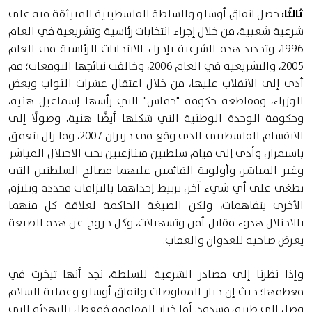
ثالثًا:
حصل اتفاق أوسلو والسلطة الفلسطينية المنبثقة منه على
شرعية شعبية، من خلال إجراء انتخابات رئاسية وتشريعية في العام
1996، وتجديد هذه الشرعية بإجراء الانتخابات الرئاسية في العام
2005، والتشريعية في العام 2006، وخالفت نتائجها التوقعات؛ مم
أدى إلى الانقلاب عليها، من خلال اعتقال عشرات النواب وبعض
الوزراء، ومقاطعة حكومة "حماس" التي رأسها إسماعيل هنية،
وحكومة الوحدة الوطنية التي شكلها أيضًا هنية، وصولًا إلى
الانقسام الفلسطيني الذي وقع في حزيران 2007، وما زال يتعمق
باستمرار، وأدى إلى قيام سلطتين متنازعتين تحت الاحتلال المباشر
وغير المباشر، وأولوية القائمين عليهما مصالح السلطتين التي
تطغى على أي شيء آخر، ترتبط إحداهما بالتزامات محددة وتلتزم
الأخرى بتفاهمات، ولكن الصيغة الحاكمة لعلاقة كل منهما
بالاحتلال هدوء مقابل أمن وتسهيلات، وكل خروج عن هذه الصيغة
يعرض صاحبه للعدوان والعقاب.
وإذا نظرنا إلى مصادر الشرعية للسلطة، نجد أنها تبخرت في
معظمها؛ حيث إن خيار المفاوضات واتفاق أوسلو وعملية السلام
وصل إلى طريق مسدود. أما خيار المقاومة فمعطل بالتهدئة التي