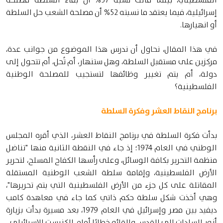
إسرائيلية، فيما يعتقد ما نسبته 52% أن مصلحة الشعب حل السلطة
أو انهيارها.
في هذا المقال، نحاول أن ندرس هذا الموضوع من جوانب عدة،
مركزين على مستقبل السلطة، وهل ستنهار، أم تُحل، أم تتحول إلى
دولة، أم يتم تغيير وظائفها لتستجيب للمصلحة الوطنية
الفلسطينية؟
برنامج النقاط العشر وفكرة السلطة
بدأت فكرة السلطة في برنامج النقاط العشر، الذي أقره المجلس
الوطني في العام 1974؛ إذ جاء في النقطة الثانية منها "تناضل
منظمة التحرير بكافة الوسائل، وعلى رأسها الكفاح المسلح، لتحرير
الأرض الفلسطينية، وإقامة سلطة الشعب الوطنية المستقلة
المقاتلة على كل جزء من الأرض الفلسطينية التي يتم تحريرها"،
وهي أخذت شكل سلطة حكم ذاتي كما جاء في معاهدة كامب
ديفيد بين مصر وإسرائيل في العام 1979، بعد مسيرة بدأت بزيارة
أنور السادات إلى القدس وإلقائه خطابًا أمام الكنيست الإسرائيلي.