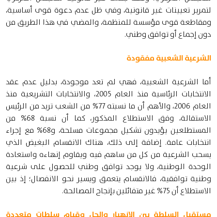
لتمرير تعيينات غير قانونية، وفي ظل عدم دعوة قوى أساسية،
ومقاطعة قوى مؤسسة للمنظمة، والمضي في هذا الطريق من
دون إجماع أو توافق وطني.
الشرعية الشعبية مفقودة
أما الشرعية الشعبية، فهي لم تعد موجودة، بدليل عدم عقد
الانتخابات الرئاسية منذ العام 2005، والانتخابات التشريعية منذ
العام 2006، والأهم أن ما نسبته 77% من الشعب تريد من الرئيس
الاستقالة، وفق الاستطلاع المذكور، كما أن نسبة 68% من
المستطلعين يؤيدون تشكيل مجموعات مسلحة، و68% مع إجراء
انتخابات عامة. إضافة إلى ذلك، هناك الانقسام البغيض الذي
يسحب الشرعية من كل من ساهم فيه ويقاوم إنهاءه واستعادة
الوحدة الوطنية، ولا يوجد توافق وطني للحصول على شرعية
وطنية توافقية، فالانقسام يتعمق ويسير نحو الانفصال؛ إذ بين
الاستطلاع أن 75% غير متفائلين بإنجاح المصالحة.
مستقبل السلطة بين الانهيار والحل وقيام سلطات متعددة