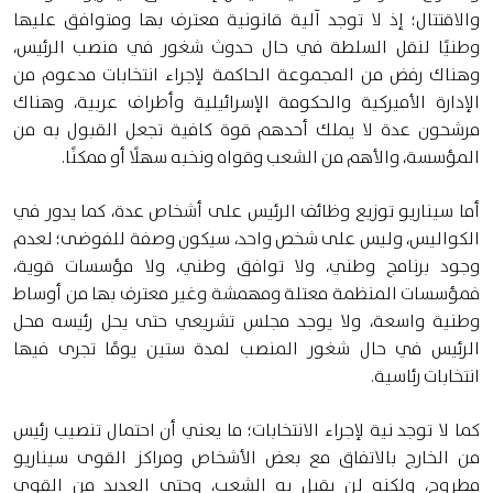
والاقتتال؛ إذ لا توجد آلية قانونية معترف بها ومتوافق عليها
وطنيًا لنقل السلطة في حال حدوث شغور في منصب الرئيس،
وهناك رفض من المجموعة الحاكمة لإجراء انتخابات مدعوم من
الإدارة الأميركية والحكومة الإسرائيلية وأطراف عربية، وهناك
مرشحون عدة لا يملك أحدهم قوة كافية تجعل القبول به من
المؤسسة، والأهم من الشعب وقواه ونخبه سهلًا أو ممكنًا.
أما سيناريو توزيع وظائف الرئيس على أشخاص عدة، كما يدور في
الكواليس، وليس على شخص واحد، سيكون وصفة للفوضى؛ لعدم
وجود برنامج وطني، ولا توافق وطني، ولا مؤسسات قوية،
فمؤسسات المنظمة معتلة ومهمشة وغير معترف بها من أوساط
وطنية واسعة، ولا يوجد مجلس تشريعي حتى يحل رئيسه محل
الرئيس في حال شغور المنصب لمدة ستين يومًا تجرى فيها
انتخابات رئاسية.
كما لا توجد نية لإجراء الانتخابات؛ ما يعني أن احتمال تنصيب رئيس
من الخارج بالاتفاق مع بعض الأشخاص ومراكز القوى سيناريو
مطروح، ولكنه لن يقبل به الشعب، وحتى العديد من القوى