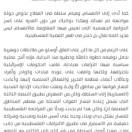
كما أدى إلى الانقسام، وقيام سلطة في القطاع تخوض جولة
مواجهة ثم تهدئة، وهكذا دواليك، من دون القدرة على كسر
الدوامة الجهنمية التي تعيش فيها المقاومة، فالانقسام ليس
مجرد كلمة تقال، بل خنجر في ظهر القضية الفلسطينية.
على الرغم من كل ما كان على اتفاق أوسلو من ملاحظات جوهرية
تجعل توقيعه خطوة خاطئة وخطيرة منذ البداية، فإنه أنتج عملية
سياسية فيها التزامات متبادلة، قامت الحكومات الإسرائيلية
باختراقها، ولكنها وافقت على عودة قيادات وكوادر وأفراد
وعائلات أعضاء منظمة التحرير والفصائل المنتمية إليها، وأعادت
انتشار قواتها من مناطق (أ) و(ب)، ونقلت صلاحيات الإدارة المدنية
(العسكرية) إلى السلطة، وكان من المفترض تطبيق النبضة الثالثة
التي تشمل إعادة انتشار القوات المحتلة من معظم المناطق
المصنفة (ج)، ولكن هذا لم يحدث، وبدلًا من المراجعة الفلسطينية
للمسار بشكل جدي وبناء وحدة على أسس صلبة وتعددية وشراكة
حقيقية، تم الاستمرار في تطبيق الالتزامات الفلسطينية من جانب
واحد، وهذا أوصل السلطة في رام الله إلى التكيّف مع الواقع