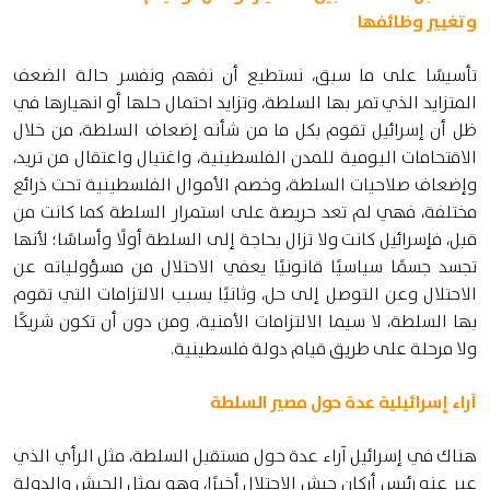
وتغيير وظائفها
تأسيسًا على ما سبق، نستطيع أن نفهم ونفسر حالة الضعف
المتزايد الذي تمر بها السلطة، وتزايد احتمال حلها أو انهيارها في
ظل أن إسرائيل تقوم بكل ما من شأنه إضعاف السلطة، من خلال
الاقتحامات اليومية للمدن الفلسطينية، واغتيال واعتقال من تريد،
وإضعاف صلاحيات السلطة، وخصم الأموال الفلسطينية تحت ذرائع
مختلفة، فهي لم تعد حريصة على استمرار السلطة كما كانت من
قبل، فإسرائيل كانت ولا تزال بحاجة إلى السلطة أولًا وأساسًا؛ لأنها
تجسد جسمًا سياسيًا قانونيًا يعفي الاحتلال من مسؤولياته عن
الاحتلال وعن التوصل إلى حل، وثانيًا بسبب الالتزامات التي تقوم
بها السلطة، لا سيما الالتزامات الأمنية، ومن دون أن تكون شريكًا
ولا مرحلة على طريق قيام دولة فلسطينية.
آراء إسرائيلية عدة حول مصير السلطة
هناك في إسرائيل آراء عدة حول مستقبل السلطة، مثل الرأي الذي
عبر عنه رئيس أركان جيش الاحتلال أخيرًا، وهو يمثل الجيش والدولة