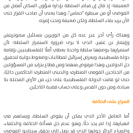
العميقة؛ إذ قال إن قيام السلطة بإدارة شؤون السكان أفضل من
الفوضى أو من سيطرة "حماس"، وهذا يعني أن صاحب القرار حتى
الآن يريد بقاء السلطة، ولكن ضعيفة وتحت إمرته.
وهناك رأي آخر عبر عنه كل من الوزيرين بتسلئيل سموتريتش
وإيتمار بن غفير، الذي لا يرى ضرورة لاستمرار السلطة؛ لأن
استمرارها بوصفها سلطة واحدة يعطي أملًا للفلسطينيين بإقامة
دولة فلسطينية، ويعرض إسرائيل لمطالبات وضغوط دولية لتحقيق
حل الدولتين، وهذا مرفوض منهما ومن قطاع يتزايد من المسؤولين
من الجناحين القومي المتطرف والديني المتطرف الحاكمين حاليًا،
حتى لو قامت الدولة الفلسطينية على جزء من الأرض المحتلة بلا
سيادة، ومن دون القدس وعلى حساب قضية اللاجئين.
الصراع على الخلافة
أما العامل الآخر الذي يمكن أن يقوض السلطة، ويساهم في
انهيارها، إذا لم يجد حلًا، وهو عدم حل مسألة الخلافة والخلفاء،
والصراع الدائر حولها الذي قد يصل إلى تحقق سيناريو الفوضى