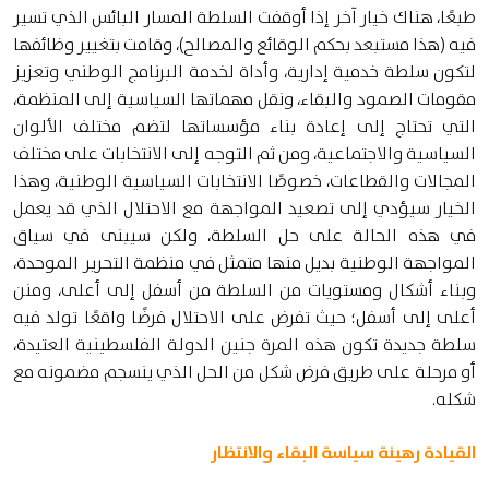
طبعًا، هناك خيار آخر إذا أوقفت السلطة المسار البائس الذي تسير
فيه (هذا مستبعد بحكم الوقائع والمصالح)، وقامت بتغيير وظائفها
لتكون سلطة خدمية إدارية، وأداة لخدمة البرنامج الوطني وتعزيز
مقومات الصمود والبقاء، ونقل مهماتها السياسية إلى المنظمة،
التي تحتاج إلى إعادة بناء مؤسساتها لتضم مختلف الألوان
السياسية والاجتماعية، ومن ثم التوجه إلى الانتخابات على مختلف
المجالات والقطاعات، خصوصًا الانتخابات السياسية الوطنية، وهذا
الخيار سيؤدي إلى تصعيد المواجهة مع الاحتلال الذي قد يعمل
في هذه الحالة على حل السلطة، ولكن سيبنى في سياق
المواجهة الوطنية بديل منها متمثل في منظمة التحرير الموحدة،
وبناء أشكال ومستويات من السلطة من أسفل إلى أعلى، ومنن
أعلى إلى أسفل؛ حيث تفرض على الاحتلال فرضًا واقعًا تولد فيه
سلطة جديدة تكون هذه المرة جنين الدولة الفلسطينية العتيدة،
أو مرحلة على طريق فرض شكل من الحل الذي ينسجم مضمونه مع
شكله.
القيادة رهينة سياسة البقاء والانتظار