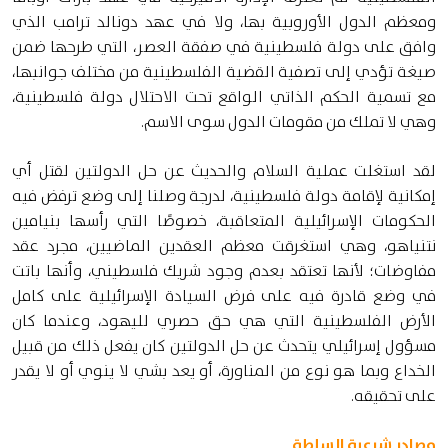
ومعظم الدول الأوروبية بها، ولا في عهد دونالد ترامب الذي
وافق على دولة فلسطينية في صفقة العصر، التي طرحها ضمن
صيغة تؤدي إلى تصفية القضية الفلسطينية من مختلف جوانبها،
مع تسمية الحكم الذاتي الواقع تحت الاحتلال دولة فلسطينية،
وهي لا تملك من مقومات الدول سوى الاسم.
لقد استغلت عملية السلام والحديث عن حل الدولتين لقتل أي
إمكانية لإقامة دولة فلسطينية، لدرجة وصلنا إلى وضع ترفض فيه
الحكومات الإسرائيلية المتعاقبة، خصوصًا التي رأسها بنيامين
نتنياهو، وهي استغرقت معظم العقدين الماضيين، مجرد عقد
مفاوضات؛ لأنها تعتقد بعدم وجود شريك فلسطيني، وأنها باتت
في وضع قادرة فيه على فرض السيادة الإسرائيلية على كامل
الأرض الفلسطينية التي هي حق حصري لليهود، وعندما كان
مسؤول إسرائيلي يتحدث عن حل الدولتين كان يفعل ذلك من قبيل
الخداع وبما هو نوع من المناورة، أو يعد بشي لا ينوي أو لا يقدر
على تحقيقه.
مصادر شرعية السلطة