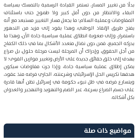
بدلًا من تغيير المسار، تستمر القيادة الرسمية بالتمسك بسياسة
البقاء والانتظار من دون أمل كبير ولا طموح حتى باستئناف
المفاوضات وعملية السلام؛ ما يجعل مسار التغيير مستبعد مع أنه
يفتح طريق الإنقاذ الوطني، وهذا يقود إلى مزيد من التدهور
باستمرار، وإلى صعوبة انطلاق عملية سياسية جادة الآن، وهذا ما
يدركه الجميع، فمن دون نضال متعدد الأشكال بما في ذلك الكفاح
من أجل الحقوق، وإدراك أن المرحلة ليست مرحلة حلول، بل صراع
يهدف إلى خلق حقائق جديدة على الأرض وتغيير موازين القوى؛ لا
يمكن إطلاق عملية سياسية جادة، وإذا جرت مفاوضات سيكون
هدفها تكريس الحل الإسرائيلي وشرعنته، الجاري فرضه منذ عقود،
ويتسارع فرضه في ظل تبوء حكومة في إسرائيل تظن أنها قادرة
على حسم الصراع بسرعة، عبر الضم والتهويد والتهجير والعدوان
بكل أشكاله.
مواضيع ذات صلة