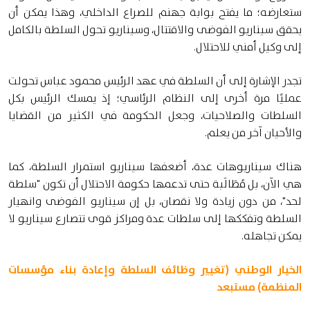
ستعارضه؛ ما يفتح بوابة جهنم للصراع الداخلي، وهذا يمكن أن
يحقق سيناريو الفوضى والاقتتال، وسيناريو تحول السلطة بالكامل
إلى وكيل أمني للاحتلال.
تجدر الإشارة إلى أن السلطة في عهد الرئيس محمود عباس تحولت
عمليًا مرة أخرى إلى النظام الرئاسي؛ إذ يمسك الرئيس بكل
السلطات والصلاحيات، وجعل الحكومة في الكثير من القضايا
والأحيان آخر من يعلم.
هناك سيناريوهات عدة، أضعفها سيناريو استمرار السلطة، كما
هي الآن، بل مُطَالَبة حتى تدعمها حكومة الاحتلال أن تكون "سلطة
لحد"، من دون زيادة ولا نقصان، بل إن سيناريو الفوضى وانهيار
السلطة وتفككها إلى سلطات عدة ومراكز قوى تتصارع سيناريو لا
يمكن تجاهله.
الخيار الوطني (تغيير وظائف السلطة وإعادة بناء مؤسسات
المنظمة) مستبعد