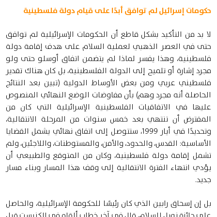
حكومات إسرائيل لم توافق أبدًا على قيام دولة فلسطينية
لا بد من التأكيد بشكل قاطع أن الحكومات الإسرائيلية لم توافق
حتى في العصر الذهبي لعملية السلام على هدف إقامة دولة
فلسطينية، وهذا يفسر لماذا لم يتضمن اتفاق أوسلو حتى ولو
مجرد إشارة أو تلميح إلى الدولة الفلسطينية، بل كان هناك تقدير
فلسطيني عربي ومن بعض الأوساط الدولية (تبين بعد النتائج
الحاصلة أنه مجرد وهم) بأن مفاوضات الوضع النهائي المنصوص
عليها في الاتفاقيات الفلسطينية الإسرائيلية التي كان من
المفترض أن تنتهي بعد خمس سنوات من المرحلة الانتقالية،
وتحديدًا في أيار 1999، ستتوصل إلى اتفاق نهائي يشمل القضايا
الأساسية: القدس، والحدود، والأمن، والمستوطنات، واللاجئين، ولم
تشمل إقامة دولة فلسطينية، وكان من المتوقع والطبيعي أن
يؤدي انتهاء الفترة الانتقالية إلى وقف هذا المسار وبناء مسار
جديد.
بل إن إسحاق رابين الذي كان رئيسًا للحكومة الإسرائيلية، والحاصل
على جائزة نوبل للسلام، قال في آخر خطاب ألقاه في الكنيست قبل