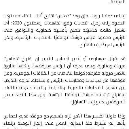
السلطة.
وعلى ذمة الراوي، فإن وفد "حماس" اقترح أثناء اللقاء في تركيا
الدعوة إلى إجراء انتخابات وفق تفاهمات إسطنبول 2020؛ أي
تشكيل قائمة مشتركة تتمتع بأغلبية فتحاوية والتوافق على
الرئيس محمود عباس مرشحًا توافقيًا للانتخابات الرئاسية، ولكن
الرئيس لم يكترث بالاقتراح.
قد يقول حمساوي أو نصير لحماس للتبرير إن اقتراح "حماس"،
مرونة ومناورة، وهي تعرف أن الرئيس سيرفضها، ولكنها مناورة
تعكس مرونة مفرطة؛ كونها تتغاضى عن الخلافات الجوهرية، وعن
موقفها من سياسات وممارسات الرئيس والسلطة، لدرجة التذبذب
بين تقديم الاتهامات بالتفريط والخيانة، وتلبية دعوته باللقاء،
واقتراح ترشيحه مرشحًا توافقيًا للرئاسة، وإن هذا التذبذب بين
للموقفين يدعو إلى التساؤل.
وإذا حاولنا تفسير هذا الأمر، نراه ينسجم مع موقف قديم لحماس
بأنها لم تشترط منذ البداية العمل على إنجاز الوحدة بإنهاء