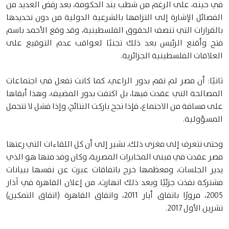
في حينه، على الرغم من شطب بند الحكومة، بعد رفض العديد من
الفصائل الإشارة إلى التزامها بالشرعية الدولية من دون تحديدها
بالقرارات التي تنصف الحقوق الفلسطينية، وقد وقع الأحمد باسم
فتح وأقنع الرئيس بعد ذلك تجنبًا لعواقب عدم التوقيع على
العلاقات الفلسطينية الجزائرية.
ثانيًا: أن مصر لم تقم بدور الراعي، كما كانت تفعل في اجتماعات
المصالحة التي عقدت فيها، بل اكتفت بدور المضيف، وهذا أبقاها
على مسافة من الاجتماع، فإذا نجح باركت النتائج، وإذا فشل لا تتحمل
المسؤولية.
وحتى نتعرف إلى مغزى ذلك، نشير إلى أن كل اللقاءات التي رعتها
مصر عقدت في مبنى المخابرات المصرية، وكان وفد منها هو الذي
يدير الجلسات، ومعظمها خرج باتفاقات عبرت عن نفسها ببيانات
مشتركة نفذت جزئيًا وبعد ذلك انهارت، من إعلان القاهرة في آذار
2005، مرورًا باتفاق أيار 2011، واتفاق القاهرة (اتفاق التمكين)
تشرين الأول 2017.