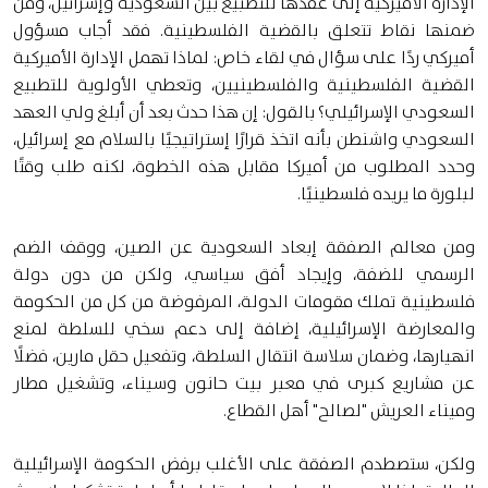
الإدارة الأميركية إلى عقدها للتطبيع بين السعودية وإسرائيل، ومن
ضمنها نقاط تتعلق بالقضية الفلسطينية. فقد أجاب مسؤول
أميركي ردًا على سؤال في لقاء خاص: لماذا تهمل الإدارة الأميركية
القضية الفلسطينية والفلسطينيين، وتعطي الأولوية للتطبيع
السعودي الإسرائيلي؟ بالقول: إن هذا حدث بعد أن أبلغ ولي العهد
السعودي واشنطن بأنه اتخذ قرارًا إستراتيجيًا بالسلام مع إسرائيل،
وحدد المطلوب من أميركا مقابل هذه الخطوة، لكنه طلب وقتًا
لبلورة ما يريده فلسطينيًا.
ومن معالم الصفقة إبعاد السعودية عن الصين، ووقف الضم
الرسمي للضفة، وإيجاد أفق سياسي، ولكن من دون دولة
فلسطينية تملك مقومات الدولة، المرفوضة من كل من الحكومة
والمعارضة الإسرائيلية، إضافة إلى دعم سخي للسلطة لمنع
انهيارها، وضمان سلاسة انتقال السلطة، وتفعيل حقل مارين، فضلًا
عن مشاريع كبرى في معبر بيت حانون وسيناء، وتشغيل مطار
وميناء العريش "لصالح" أهل القطاع.
ولكن، ستصطدم الصفقة على الأغلب برفض الحكومة الإسرائيلية