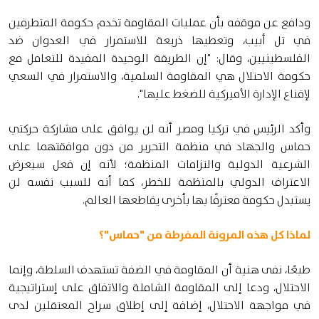
ودافع عن موقفه بأن عمليات المقاومة تخدم حكومة المتطرفين
في تل أبيب، وتعطيها ذريعة للاستمرار في العدوان ضد
الفلسطينيين، وقال: "إن الطريقة الوحيدة المفيدة للتعامل مع
حكومة الاحتلال هي المقاومة السلمية، والاستمرار في السعي
لإقناع الإدارة الأميركية للضغط عليها".
وأكد الرئيس في تركيا ومصر أنه لن يوافق على مشاركة حركتي
حماس والجهاد في منظمة التحرير من دون موافقتهما على
الشرعية الدولية والتزامات المنظمة؛ لأنه إن فعل سيعرض
الاعتراف الدولي بالمنظمة للخطر، كما أنه للسبب نفسه لن
يستبدل حكومة معترفًا بها بأخرى يقاطعها العالم.
لماذا كل هذه المرونة المفرطة من "حماس"؟
طبعًا، نفى هنية أن المقاومة في الضفة تستهدف السلطة، وإنما
الاحتلال، ودعا إلى المقاومة الشاملة والاتفاق على إستراتيجية
في مواجهة الاحتلال، إضافة إلى إطلاق سراح المعتقلين لدى