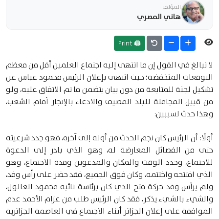
المؤلف
هاني المصري
🖨 Print
لا نبالغ في القول إن ما انتهى إليه اجتماع العلمين أقل من معظم
التوقعات المنخفضة؛ حيث انتهى بإعلان الرئيس محمود عباس عن
تشكيل لجنة للمتابعة من دون بيان يتضمن ما تم الاتفاق عليه، ولو
من قبيل المجاملة للبلد المضيف والادعاء بالإنجاز أمام الشعب،
وهذا حدث لسببين:
أولًا: أن الرئيس كان نجم الحدث من أوله إلى آخره، فهو جدد شرعيته
حتى من الفصائل المعارضة له، وهو الذي بادر إلى الدعوة
للاجتماع، وحدد الوقت والمكان والمدعوين ومدة الاجتماع، وهو
الذي افتتحه واختتمه، وكان فوق الجميع، فقد حضر على رأس وفد،
ولم يرأس وفد حركة فتح الذي كان برئاسة نائبه محمود العالول،
والشيء بالشيء يذكر، فقد كان الرئيس طلب من عزام الأحمد عدم
الموافقة على إعلان الجزائر أثناء الاجتماع في العاصمة الجزائرية