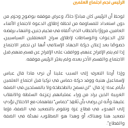
الرئيس نجم اجتماع العلمين
لوحظ أن الرئيس كان مبادرًا حادًّا، وعرض موقفه بوضوح وحزم من
دون استعداد للمساومة من لحظة إطلاق الدعوة لاجتماع الأمناء
العامين، مرورًا بالخطاب الذي ألقاه في مخيم جنين، وانتهاء برفضه
لكل الدعوات والوساطات لإطلاق سراح المعتقلين السياسيين،
خصوصًا بعد إعلان حركة الجهاد الإسلامي أنها لن تحضر الاجتماع
إذا لم يتم الإفراج عنهم، ووافقت على الإفراج عن قسم منهم قبل
الاجتماع، والقسم الآخر بعده، ولم يغيّر الرئيس موقفه.
وإذا أردنا التعرف إلى السبب علينا أن نرى ماذا قال عباس
لإسماعيل هنية ووفد حركة حماس في تركيا قبل اجتماع العلمين
بأيام عدة؛ إذ قال: "لن نسمح بالطخطخة ولا بالمسلحين في الضفة
الغربية الذين يراد من وراء عملياتهم زعزعة السلطة والانقلاب
عليها، وأنه لن يرضى بأن تَعْقِدَ "حماس" تفاهمات مع الاحتلال تؤدي
إلى الهدوء في قطاع غزة وتقوم بالتصعيد في الضفة، فإما
تصعيد هنا وهناك، أو وهذا هو المطلوب، تهدئة في الضفة
والقطاع".