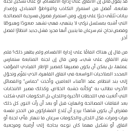
قد يقول قائل إن الاتفاق على إدارة الانقسام، أو على تشكيل لجنة
متابعة، أفضل من استمرار التكاذب والتواطؤ المتبادل، وإصدار
بيانات تَبْقَى حبرًا على ورق، ومن استمرار فصول مسرحية المصالحة
التي أشبه بمسلسل تركي لا ينتهي، فهي تشهد صعودًا وهبوطًا
وقصص نجاح، ثم سرعان ما يتبين أنها مجرد فشل جديد انتظارًا لفصل
آخر.
من قال إن هناك اتفاقًا على إدارة الانقسام ولم يظهر ذلك؟ فلم
يتم الاتفاق على شيء، ومن قال إن لجنة المتابعة ستمارس
عملها، بل يمكن أن يكون مصيرها كمصير الإطار القيادي المؤقت
المحدد الصلاحيات الواسعة في اتفاق القاهرة، الذي تقزّم وتحوّل
إلى بند انتظام عقد الأمناء العامين، وأخذت "حماس" والفصائل
الأخرى تطالب به "وكأنه خشبة الخلاص، وكذلك مصير الانتخابات
التي ألغيت في اللحظات الأخيرة واللجان، بل الحكومات التي شكلت
بعد اتفاقات المصالحة وانهارت قبل أو بعد أن رأت النور، كل ذلك
مفترض أن يكون شاهدًا يردع أن يُلدغ المشاركون من الحجر نفسه
مرات ومرات، فكل اللجان والحكومات سرعان ما تنهار. فأي لجنة أو
اتفاق أو تشكيل مهما كان نوعه بحاجة إلى أرضية ومرجعية