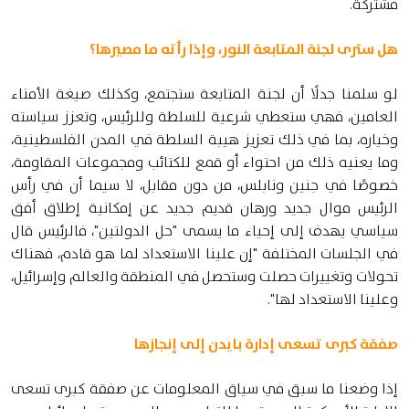
مشتركة.
هل سترى لجنة المتابعة النور، وإذا رأته ما مصيرها؟
لو سلمنا جدلًا أن لجنة المتابعة ستجتمع، وكذلك صيغة الأمناء
العامين، فهي ستعطي شرعية للسلطة وللرئيس، وتعزز سياسته
وخياره، بما في ذلك تعزيز هيبة السلطة في المدن الفلسطينية،
وما يعنيه ذلك من احتواء أو قمع للكتائب ومجموعات المقاومة،
خصوصًا في جنين ونابلس، من دون مقابل، لا سيما أن في رأس
الرئيس موال جديد ورهان قديم جديد عن إمكانية إطلاق أفق
سياسي يهدف إلى إحياء ما يسمى "حل الدولتين"، فالرئيس قال
في الجلسات المختلفة "إن علينا الاستعداد لما هو قادم، فهناك
تحولات وتغييرات حصلت وستحصل في المنطقة والعالم وإسرائيل،
وعلينا الاستعداد لها".
صفقة كبرى تسعى إدارة بايدن إلى إنجازها
إذا وضعنا ما سبق في سياق المعلومات عن صفقة كبرى تسعى