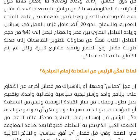
من دون "حماس" (2019 و2022 و2023)؛ ما يعكس خلافًا حول
إستراتيجية المقاومة، فهناك من يوافق على معادلة هدنة مقابل
تسهيلات وتخفيف الحصار، وهذا ضمن تفاهمات تدل عليها المنحة
القطرية، والسماح لنحو 20 ألف عامل غزي بالعمل في إسرائيل،
وزيادة التبادل التجاري بين مصر والقطاع ليصل إلى 43% من حجم
التبادل الكلي، فضلًا عن محاولات لتطوير التفاهمات إلى هدنة
طويلة مقابل رفع الحصار وتنفيذ مشاريع كبيرة، ولكن لم يتم
الاتفاق على ذلك حتى الآن.
لماذا تمكّن الرئيس من استعادة زمام المبادرة؟
إن عجز "حماس" وحدها، أو بالاشتراك مع فصائل أخرى، عن الاتفاق
على برنامج واحد وإستراتيجية سياسية ونضالية واحدة، وتقديم
بديل نظري وعملي من خيار القيادة الرسمية وليس من المنظمة
أو المؤسسات، هو الذي يفسر ما جرى ويمكن أن يجري، وهو الذي
مكّن الرئيس من إمساك زمام المبادرة مجددًا، على الرغم من
الضعف الكبير الذي تمر به السلطة، خصوصًا بعد تصاعد المقاومة
في الضفة، وفي ظل فقدان أي أفق سياسي، والنتائج الكارثية