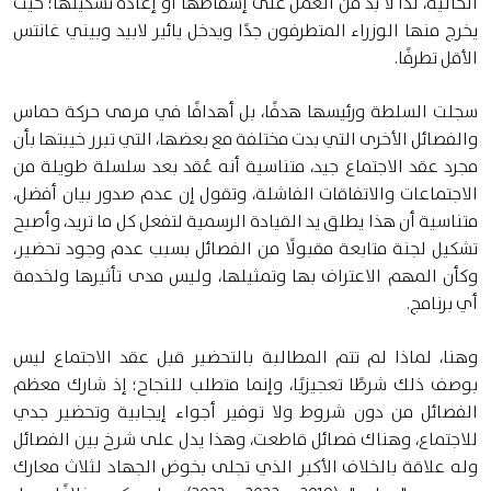
الحالية، لذا لا بد من العمل على إسقاطها أو إعادة تشكيلها؛ حيث
يخرج منها الوزراء المتطرفون جدًا ويدخل يائير لابيد وبيني غانتس
الأقل تطرفًا.
سجلت السلطة ورئيسها هدفًا، بل أهدافًا في مرمى حركة حماس
والفصائل الأخرى التي بدت مختلفة مع بعضها، التي تبرر خيبتها بأن
مجرد عقد الاجتماع جيد، متناسية أنه عُقد بعد سلسلة طويلة من
الاجتماعات والاتفاقات الفاشلة، وتقول إن عدم صدور بيان أفضل،
متناسية أن هذا يطلق يد القيادة الرسمية لتفعل كل ما تريد، وأصبح
تشكيل لجنة متابعة مقبولًا من الفصائل بسبب عدم وجود تحضير،
وكأن المهم الاعتراف بها وتمثيلها، وليس مدى تأثيرها ولخدمة
أي برنامج.
وهنا، لماذا لم تتم المطالبة بالتحضير قبل عقد الاجتماع ليس
بوصف ذلك شرطًا تعجيزيًا، وإنما متطلب للنجاح؛ إذ شارك معظم
الفصائل من دون شروط ولا توفير أجواء إيجابية وتحضير جدي
للاجتماع، وهناك فصائل قاطعت، وهذا يدل على شرخ بين الفصائل
وله علاقة بالخلاف الأكبر الذي تجلى بخوض الجهاد لثلاث معارك