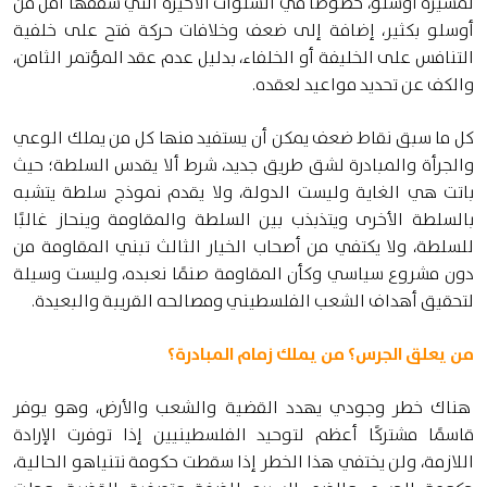
لمسيرة أوسلو، خصوصًا في السنوات الأخيرة التي سقفها أقل من
أوسلو بكثير، إضافة إلى ضعف وخلافات حركة فتح على خلفية
التنافس على الخليفة أو الخلفاء، بدليل عدم عقد المؤتمر الثامن،
والكف عن تحديد مواعيد لعقده.
كل ما سبق نقاط ضعف يمكن أن يستفيد منها كل من يملك الوعي
والجرأة والمبادرة لشق طريق جديد، شرط ألا يقدس السلطة؛ حيث
باتت هي الغاية وليست الدولة، ولا يقدم نموذج سلطة يتشبه
بالسلطة الأخرى ويتذبذب بين السلطة والمقاومة وينحاز غالبًا
للسلطة، ولا يكتفي من أصحاب الخيار الثالث تبني المقاومة من
دون مشروع سياسي وكأن المقاومة صنمًا نعبده، وليست وسيلة
لتحقيق أهداف الشعب الفلسطيني ومصالحه القريبة والبعيدة.
من يعلق الجرس؟ من يملك زمام المبادرة؟
هناك خطر وجودي يهدد القضية والشعب والأرض، وهو يوفر
قاسمًا مشتركًا أعظم لتوحيد الفلسطينيين إذا توفرت الإرادة
اللازمة، ولن يختفي هذا الخطر إذا سقطت حكومة نتنياهو الحالية،