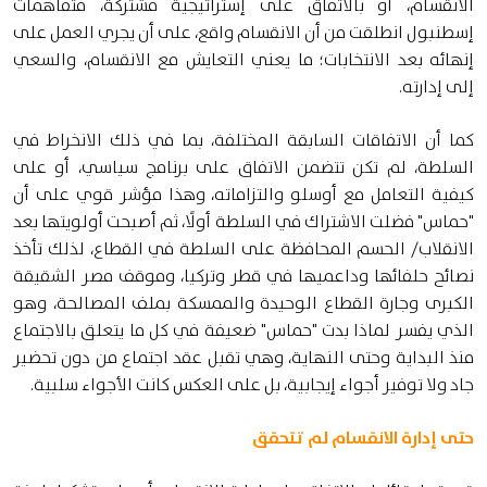
الانقسام، أو بالاتفاق على إستراتيجية مشتركة، فتفاهمات
إسطنبول انطلقت من أن الانقسام واقع، على أن يجري العمل على
إنهائه بعد الانتخابات؛ ما يعني التعايش مع الانقسام، والسعي
إلى إدارته.
كما أن الاتفاقات السابقة المختلفة، بما في ذلك الانخراط في
السلطة، لم تكن تتضمن الاتفاق على برنامج سياسي، أو على
كيفية التعامل مع أوسلو والتزاماته، وهذا مؤشر قوي على أن
"حماس" فضلت الاشتراك في السلطة أولًا، ثم أصبحت أولويتها بعد
الانقلاب/ الحسم المحافظة على السلطة في القطاع، لذلك تأخذ
نصائح حلفائها وداعميها في قطر وتركيا، وموقف مصر الشقيقة
الكبرى وجارة القطاع الوحيدة والممسكة بملف المصالحة، وهو
الذي يفسر لماذا بدت "حماس" ضعيفة في كل ما يتعلق بالاجتماع
منذ البداية وحتى النهاية، وهي تقبل عقد اجتماع من دون تحضير
جاد ولا توفير أجواء إيجابية، بل على العكس كانت الأجواء سلبية.
حتى إدارة الانقسام لم تتحقق