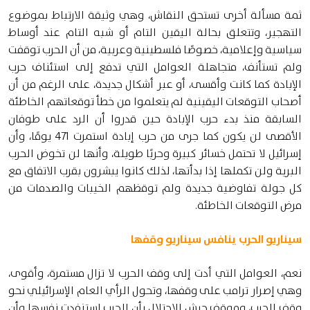
ثمة مسألة أخرى تستحق النقاش، وهي وثيقة الارتباط بموضوع
التهجير، وتتعلق بحالة اليقين التام أو شبه التام عند أوساط
سياسية وإعلامية، خصوصًا فلسطينية وعربية، من أن الحرب توقفت
ولم تستأنف، متجاهلة العوامل التي تدفع إلى استئناف حرب
الإبادة كما كانت وأقسى، أو عبر أشكال جديدة، على الرغم من أن
أصحاب التوقعات اليقينية لم يتعلموا من خطأ توقعاتهم الخاطئة
السابقة منذ بدء حرب الإبادة حين قدروا أن الرد على طوفان
الأقصى لن يكون كما جرى من حرب إبادة استمرت 471 يومًا، وأن
إسرائيل لا تحتمل خسائر كبيرة وحربًا طويلة، وأنها لن تخوض الحرب
البرية ولن تكملها إذا بدأتها، لذلك كانوا يبشرون بقرب الاتفاق مع
كل جولة تفاوضية جديدة ولم توقظهم الخيبات والصدمات من
مرض التوقعات الخاطئة.
سيناريو الحرب ينافس سيناريو وقفها
نعم، العوامل التي أدت إلى وقف الحرب لا تزال مستمرة، وأقوى،
وهي إصرار ترامب على وقفها، وتحول الرأي العام الإسرائيلي نحو
وقف الحرب، وموقف جيش الاحتلال بأن الحرب استنفدت نفسها وأن