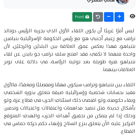
🖨 Print
ليس أمرًا غريبًا أن يكون اللقاء الأول الذي يجريه الرئيس دونالد
ترامب مع زعيم أجنبي هو مع رئيس الحكومة الإسرائيلية بنيامين
نتنياهو، فهذا يعكس عمق العلاقة بين البلديْن والرجليْن، لأن
واحدة منهما لا تكفي، فقد امتنع سلف ترامب جو بايدن عن لقاء
نتنياهو فترة طويلة بعد توليه الرئاسة، في دلالة على توتر
العلاقات بينهما.
اللقاء بين نتنياهو وترامب سيكون مهمًا ومفصليًا ومعقدًا، فالأول
مقيد بحسابات شخصية وإسرائيلية ضيقة تتعلق بدوره الشخصي
وبقاء حكومته، ولو اقتضى ذلك استئناف الحرب في قطاع غزة، ولو
بأشكال جديدة مثل تنفيذ مداهمات واعتقالات واغتيالات وتدمير،
وذلك إذا لم يتمكن من تحقيق أهداف الحرب، والهدف المتوقع
التركيز عليه الآن يتعلق بنزع السلاح وإنهاء حكم حركة حماس في
القطاع.