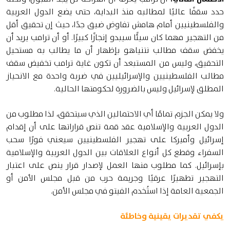
حدد سقفًا عاليًا لمطالبه منذ البداية، حتى يضع الدول العربية
والفلسطينيين أمام هامش تفاوض ضيق جدًا، حيث إن تحقيق أقل
من التهجير مهما كان سيئًا سيبدو إنجازًا كبيرًا. أو أن ترامب يريد أن
يخفض سقف مطالب نتنياهو بإظهار أن ما يطالب به مستحيل
التحقيق، وليس من المستبعد أن تكون غاية ترامب تخفيض سقف
مطالب الفلسطينيين والإسرائيليين في ضربة واحدة مع الانحياز
المطلق لإسرائيل وليس بالضرورة لحكومتها الحالية.
ولا يمكن الجزم تمامًا أي الاحتمالين الذي سيتحقق، لذا مطلوب من
الدول العربية والإسلامية عقد قمة تنص قراراتها على أن إقدام
إسرائيل وأميركا على تهجير الفلسطينيين سيعني فورًا سحب
السفراء وقطع كل أنواع العلاقات بين الدول العربية والإسلامية
بإسرائيل. كما مطلوب منها العمل لإصدار قرار ينص على اعتبار
التهجير تطهيرًا عرقيًا وجريمة حرب من قبل مجلس الأمن أو
الجمعية العامة إذا استُخدم الفيتو في مجلس الأمن.
يكفي تقديرات يقينية وخاطئة