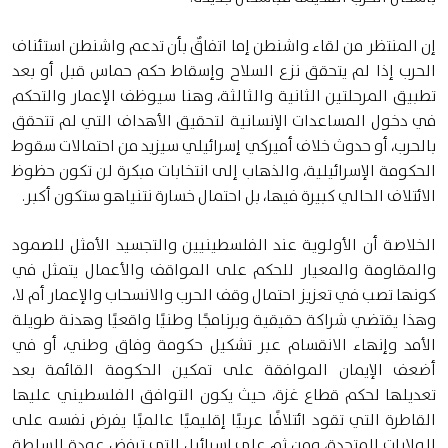
إن المنتظر من لقاء واشنطن إما اتفاقٌ بأن تدعم واشنطن استئناف
الحرب إذا لم يتحقق نزع السلاح وإسقاط حكم حماس قبل أو بعد
تطبيق المرحلتين الثانية والثالثة، وهنا سيوظف الإعمار والتحكم
في دخول المساعدات الإنسانية لتحقيق الأهداف التي لم تتحقق
بالحرب، أو حدوث خلاف أميركي إسرائيلي سيزيد من احتمالات سقوط
الحكومة الإسرائيلية، والذهاب إلى انتخابات مبكرة لن تكون حظوظ
الائتلاف الحالي كبيرة فيها، بل احتمال خسارة نتنياهو ستكون أكبر.
الخلاصة أن الأولوية عند الفلسطينيين والتجسيد الأمثل للصمود
والمقاومة والمعيار للحكم على المواقف والأعمال يتمثل في
كونها تصب في تعزيز احتمال وقف الحرب والانسحاب والإعمار أم لا،
وهذا يقتضي شراكة حقيقية وبرنامجًا وطنيًا واقعيًا وهدنة طويلة
الأمد وإنهاء الانقسام عبر تشكيل حكومة وفاق وطني، أو في
أضعف الإيمان الموافقة على تمكين الحكومة القائمة بعد
تعديلها لحكم قطاع غزة، حيث يكون التوافق الفلسطيني عليها
القاطرة التي تقود ائتلافًا عربيًا إقليميًا عالميًا يفرض نفسه على
الولايات المتحدة، ومن ثم على إسرائيل التي ترفض عودة السلطة