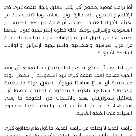
أما ترامب فمقيد بطموح أكبر بكثير يتعلق بإنجاز صفقة كبرى في
الإقليم وبالحصول على جائزة نوبل للسلام، وما يتطلبه ذلك من
تهيئة الأجواء لتعميم "اتفاقات أبراهام"، عبر عقد التطبيع بين
السعودية وإسرائيل بوصف ذلك خطوة إستراتيجية كبرى، يتبعها
تطبيع عدد من الدول العربية والإسلامية، وما ينطوي عليه ذلك
من مزايا سياسية واقتصادية وإستراتيجية لإسرائيل والولايات
المتحدة الأميركية.
من الطبيعي أن يخضع نتنياهو لما يريده ترامب المقتنع بأن وقف
الحرب مقدمة لعقد صفقة كبرى تريد السعودية أن تتضمن دولة
فلسطينية أو مسارًا سياسيًا موثوقًا لتحقيق دولة فلسطينية،
وهذا ما لا يستطيع نتنياهو بتركيبة حكومته الحالية قبوله، فالوزير
بتسلئيل سموتريتش يهدد بالانسحاب من الحكومة ما يعني
سقوطها، إذا لم يتم استئناف الحرب والمضي قدمًا في فرض
السيادة على الضفة الغربية.
ترامب الجديد لا يختلف عن ترامب القديم، فالأول قام بمناورة كبرى
قبل اللقاء بأيام عندما أخبر الملك الأردني والرئيس المصري