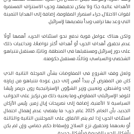
الأهداف عالية جدًا ولا يمكن تحقيقها، وحرب الاستنزاف المستمرة
لقوات الاحتلال، جراء استمرار المقاومة، إضافة إلى الهدايا الثمينة
التي وعد بها ترامب وبدأ بتقديمها لإسرائيل.
ولكن هناك عوامل قوية تدفع نحو استئناف الحرب، أهمها أولًا
عدم تحقيق أهداف الحرب أو أهداف أكثر تواضعًا، وتداعيات ذلك
على دور إسرائيل ومستقبلها في المنطقة. وثانيًا، مستقبل نتنياهو
الشخصي والسياسي. وثالثًا، مستقبل حكومته.
ولعل وقف الشروع في المفاوضات بشأن المرحلة الثانية الذي
كان من المفترض أن يبدأ أمس إلى حين عودة نتنياهو من زيارته
إلى واشنطن، وتعيين وزير الشؤون الإستراتيجية رون دريمر رئيسًا
للوفد الإسرائيلي المفاوض، وما يعنيه ذلك من تركيز على الجوانب
السياسية لا الأمنية، إضافة إلى تصريحات إيال زمير، رئيس الأركان
الجديد، بأن العام 2025 عام حرب؛ ما يقتضي عدم إهمال احتمال
استئناف الحرب إذا لم يتم الاتفاق على المرحلتين الثانية والثالثة
أو بعدهما وتحقيق نزع السلاح وإسقاط حكم حماس، وإن لم يكن
بأشكال الحرب القديمة فبأشكال جديدة.