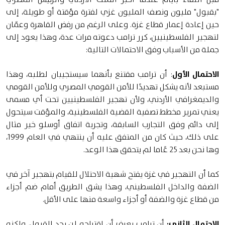
"بقبول" مليون ونصف المليون غزي لفترة مؤقتة أو طويلة، إلى
حين إعادة إعمار قطاع غزة. وعلى الرغم من رفض القاهرة وعمّان
لتهجير الفلسطينيين، كرر ترامب دعوته مرات عدة، وهذا يعود إلى
جملة من الأسباب وفق الاحتمالات التالية:
الاحتمال الأول
: أن ترامب مقتنع بأنهما سيستجيبان لطلبه، وهذا
مستبعد لأنه يشكل تهديدًا للأمن القومي المصري وللأمن القومي
والديمغرافي الأردني، ولأن تهجير الفلسطينيين تحت أي مسمى
يعني تمرير مخطط تصفية القضية الفلسطينية، والمؤقت سيتحول
إلى دائم وفق التجارب السابقة، وتجربة اتفاق أوسلو خير مثال
على ذلك، حيث كان من المتفق عليه أن ينتهي في العام 1999،
وها نحن بعد 25 عًاما لم يتحقق هذا الوعد.
كما أن التهجير في غزة يفتح شهية الاحتلال للقيام بتهجير آخر في
الضفة والداخل الفلسطيني، وهذا يشق الطريق أمام ضم أجزاء
من قطاع غزة والضفة أو أجزاء واسعة منها على الأقل.
الاحتمال الثاني:
أن ترامب يعرف أن اقتراحه لن يجد القبول، ولكنه