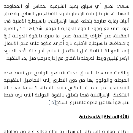
تسعى لمنع أي سياق يعيد الشرعية لحماس أو المقاومة
المسلحة، وتربط إعادة الإعمار بتجريد القطاع من السلاح، وتطبيق
آليات رقابة صارمة يتحكم فيها الإسرائيلي بالسيطرة الأمنية في
غزة، حتى مع وجود القوة الدولية المزمع تشكيلها خلال الفترة
المقبلة، عبر أطراف إقليمية ضمن ما يعرف بالقوة الدولية تارة
واحتفاظها بالسيطرة الأمنية تارة أخرى، علاوة على عدم الانتقال
إلى المرحلة الثانية قبل استكمال تسليم آخر جثة لأحد الجنود
الإسرائيليين وربط المرحلة بالاتفاق مع إدارة ترمب قبل بدء التنفيذ.
واللافت في هذا السياق حديث نتنياهو الواضح عن تنفيذ هذه
المرحلة والولوج بها من دون التطرق إلى التفاصيل التنفيذية
التي تبدو غير واضحة الملامح حتى اللحظة، لا سيما مع حالة
التشكيك الإسرائيلية فيما يتعلق بالقوة الدولية التي يرى فيها
نتنياهو أنها غير قادرة على نزع السلاح
[15]
.
ثالثًا: السلطة الفلسطينية
تنطلق مقاربة السلطة الفلسطينية تجاه قطاع غزة من محاولة