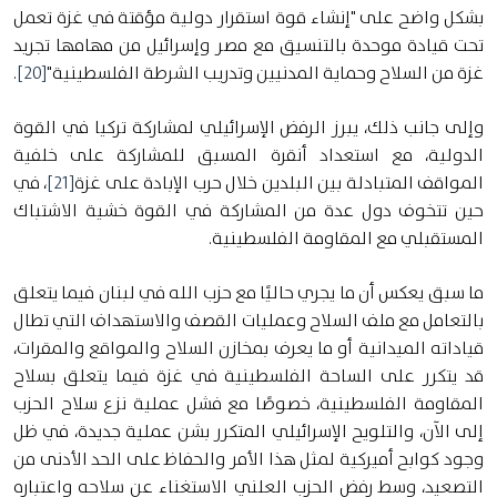
بشكل واضح على "إنشاء قوة استقرار دولية مؤقتة في غزة تعمل
تحت قيادة موحدة بالتنسيق مع مصر وإسرائيل من مهامها تجريد
غزة من السلاح وحماية المدنيين وتدريب الشرطة الفلسطينية"
[20]
.
وإلى جانب ذلك، يبرز الرفض الإسرائيلي لمشاركة تركيا في القوة
الدولية، مع استعداد أنقرة المسبق للمشاركة على خلفية
المواقف المتبادلة بين البلدين خلال حرب الإبادة على غزة
[21]
، في
حين تتخوف دول عدة من المشاركة في القوة خشية الاشتباك
المستقبلي مع المقاومة الفلسطينية.
ما سبق يعكس أن ما يجري حاليًا مع حزب الله في لبنان فيما يتعلق
بالتعامل مع ملف السلاح وعمليات القصف والاستهداف التي تطال
قياداته الميدانية أو ما يعرف بمخازن السلاح والمواقع والمقرات،
قد يتكرر على الساحة الفلسطينية في غزة فيما يتعلق بسلاح
المقاومة الفلسطينية، خصوصًا مع فشل عملية نزع سلاح الحزب
إلى الآن، والتلويح الإسرائيلي المتكرر بشن عملية جديدة، في ظل
وجود كوابح أميركية لمثل هذا الأمر والحفاظ على الحد الأدنى من
التصعيد، وسط رفض الحزب العلني الاستغناء عن سلاحه واعتباره