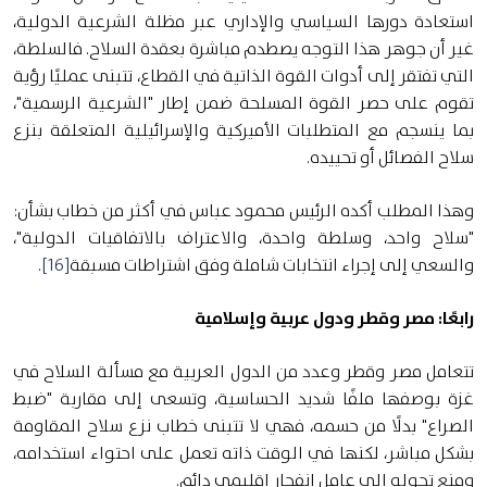
استعادة دورها السياسي والإداري عبر مظلة الشرعية الدولية،
غير أن جوهر هذا التوجه يصطدم مباشرة بعقدة السلاح. فالسلطة،
التي تفتقر إلى أدوات القوة الذاتية في القطاع، تتبنى عمليًا رؤية
تقوم على حصر القوة المسلحة ضمن إطار "الشرعية الرسمية"،
بما ينسجم مع المتطلبات الأميركية والإسرائيلية المتعلقة بنزع
سلاح الفصائل أو تحييده.
وهذا المطلب أكده الرئيس محمود عباس في أكثر من خطاب بشأن:
"سلاح واحد، وسلطة واحدة، والاعتراف بالاتفاقيات الدولية"،
والسعي إلى إجراء انتخابات شاملة وفق اشتراطات مسبقة
[16]
.
رابعًا: مصر وقطر ودول عربية وإسلامية
تتعامل مصر وقطر وعدد من الدول العربية مع مسألة السلاح في
غزة بوصفها ملفًا شديد الحساسية، وتسعى إلى مقاربة "ضبط
الصراع" بدلًا من حسمه، فهي لا تتبنى خطاب نزع سلاح المقاومة
بشكل مباشر، لكنها في الوقت ذاته تعمل على احتواء استخدامه،
ومنع تحوله إلى عامل انفجار إقليمي دائم.