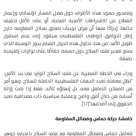
وتتمحور جهود هذه الأطراف حول فصل المسار الإنساني وإعمار
القطاع عن الاشتراطات الأمنية الصلبة، أو على الأقل تخفيف
حدّتها، إدراكًا منها أن فرض ترتيبات تتعلق بسلاح المقاومة خارج
إطار التوافق الوطني الفلسطيني سيقود إلى عدم استقرار
طويل الأمد. من هنا، تحاول هذه الدول القيام بدور الوسيط الذي
يمنع تفجير ملف السلاح دون حسمه، حفاظًا على توازنات إقليمية
دقيقة.
وجاء في الخطة المصرية عن ملف السلاح الوارد في بند الأمن:
"تظل معضلة تعدد الجهات الفلسطينية الحاملة للسلاح، وهو أمر
من الممكن التعامل معه، بل إنهاؤه للأبد، فقط إذا تمت إزالة
أسبابه من خلال أفق واضح وعملية سياسية ذات مصداقية تعيد
الحقوق إلى أصحابها"
[17]
.
خامسًا: حركة حماس وفصائل المقاومة
تتعامل حماس وفصائل المقاومة مع ملف السلاح باعتباره جوهر