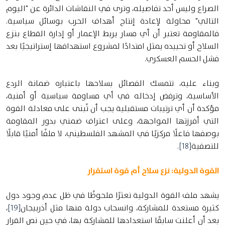
الصراع وليس أحد تفاصيله، وترى في النقاشات الدائرة عن "اليوم
التالي" محاولة لإعادة إنتاج أهداف الحرب بوسائل سياسية.
فالمقاومة تعتبر أن أي مسار يربط الإعمار أو إدارة القطاع بنزع
السلاح أو تحييده يمثل امتدادًا لمشروع استهدافها إستراتيجيًا بعد
فشل الحسم العسكري.
وبناء عليه، تتمسك الفصائل بسلاحها باعتباره ضمانة الردع
الأساسية، وترفض إدخاله في أي مساومة سياسية أو أمنية،
مؤكدة أن أي ترتيبات مستقبلية يجب أن تُبنى على معادلة القوة
التي أفرزتها المواجهة، وعلى اعتراف ضمني بدور المقاومة
بوصفها فاعلًا مركزيًا في المشهد الفلسطيني، لا ملفًا أمنيًا قابلًا
للتصفية
[18]
.
القوة الدولية: نزع سلاح أم قوة استقرار
يشهد ملف القوة الدولية تعثرًا ملحوظًا في ظل عدم وجود دول
كثيرة مستعدة للمشاركة، وانسحاب دولة منها مثل أذربيجان
[19]
،
بعد أن أعلنت سابقًا استعدادها للمشاركة بها، في حين نص القرار