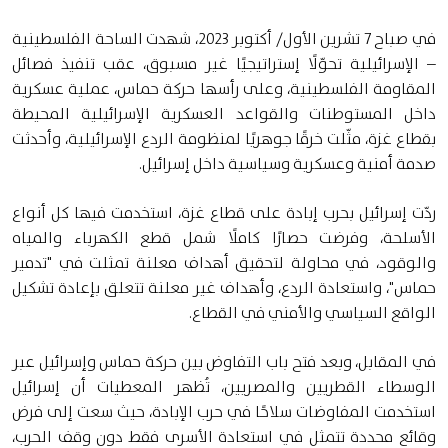
في صباح 7 تشرين الأول/ أكتوبر 2023، شهدت الساحة الفلسطينية
– الإسرائيلية تحوّلًا إستراتيجيًا غير مسبوق، عقب تنفيذ فصائل
المقاومة الفلسطينية، وعلى رأسها حركة حماس، عملية عسكرية
داخل المستوطنات والقواعد العسكرية الإسرائيلية المحيطة
بقطاع غزة، مثّلت خرقًا جوهريًا لمنظومة الردع الإسرائيلية، وأحدثت
صدمة أمنية وعسكرية وسياسية داخل إسرائيل.
ردّت إسرائيل بحرب إبادة على قطاع غزة، استخدمت فيها كل أنواع
الأسلحة، وفرضت حصارًا كاملًا شمل قطع الكهرباء والمياه
والوقود، في محاولة لتحقيق أهداف معلنة تمثلت في "تدمير
حماس"، واستعادة الردع، وأهداف غير معلنة تتعلق بإعادة تشكيل
الواقع السياسي والأمني في القطاع.
في المقابل، وبعد فتح باب التفاوض بين حركة حماس وإسرائيل عبر
الوسطاء القطريين والمصريين، تُظهر المعطيات أن إسرائيل
استخدمت المفاوضات سلاحًا في حرب الإبادة، حيث سعت إلى فرض
وقائع محددة تتمثل في استعادة الأسرى فقط دون وقف الحرب،