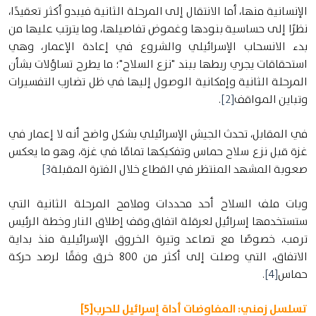
الإنسانية منها، أما الانتقال إلى المرحلة الثانية فيبدو أكثر تعقيدًا،
نظرًا إلى حساسية بنودها وغموض تفاصيلها، وما يترتب عليها من
بدء الانسحاب الإسرائيلي والشروع في إعادة الإعمار، وهي
استحقاقات يجري ربطها ببند "نزع السلاح"؛ ما يطرح تساؤلات بشأن
المرحلة الثانية وإمكانية الوصول إليها في ظل تضارب التفسيرات
وتباين المواقف
[2]
.
في المقابل، تحدث الجيش الإسرائيلي بشكل واضح أنه لا إعمار في
غزة قبل نزع سلاح حماس وتفكيكها تمامًا في غزة، وهو ما يعكس
صعوبة المشهد المنتظر في القطاع خلال الفترة المقبلة
[3
وبات ملف السلاح أحد محددات وملامح المرحلة الثانية التي
ستستخدمها إسرائيل لعرقلة اتفاق وقف إطلاق النار وخطة الرئيس
ترمب، خصوصًا مع تصاعد وتيرة الخروق الإسرائيلية منذ بداية
الاتفاق، التي وصلت إلى أكثر من 800 خرق وفقًا لرصد حركة
حماس
[4]
.
تسلسل زمني: المفاوضات أداة إسرائيل للحرب
[5]