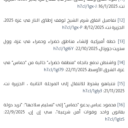
نت، 16/1/2025:
h7.cl/1gx-J
[12]
تفاصيل اتفاق شرم الشيخ لوقف إطلاق النار في غزة 2025،
الجزيرة نت، 8/12/2025:
h7.cl/1gx-P
[13]
خطة أميركية لإنشاء مناطق خضراء وحمراء في غزة، وول
ستريت جورنال، 22/10/2025:
h7.cl/1gl6Y
[14]
واشنطن تدفع باتجاه "منطقة خضراء" خالية من "حماس" في
غزة، الشرق الأوسط، 22/11/2025:
h7.cl/1gl79
[15]
نتنياهو يشترط للانتقال إلى المرحلة الثانية ، الجزيرة نت،
h7.cl/1gly3
21/11/2025:
[16]
محمود عباس يدعو "حماس" إلى "تسليم سلاحها": "نريد دولة
بقانون واحد وقوات أمن شرعية"، سي إن إن، 22/9/2025:
h7.cl/1glzS