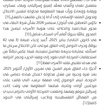
بتفصيل تقني وأمني معقّد (فيتو إسرائيلي، وبقاء عسكري،
ورقابة وإبعاد)، ورأت فيها المقاومة محاولة لتقنين الاحتلال
وتحويل الملف الإنساني إلى أداة إذعان، فانتهت بالفشل
.
[9]
تكرّس التعطيل في أيلول/ سبتمبر 2024 بشأن شرط البقاء في
محور فيلادلفيا، والخلاف على هوية الأسرى، ليصبح هذا
المحور عائقًا بنيويًا أمام أي انسحاب شامل
.
[10]
في كانون الثاني/ يناير 2025، أُعيد إحياء صيغة (3 في 42
يومًا)، وجرى التوصل إلى اتفاق مرحلي، لكن الاحتلال سرعان ما
استأنف عملياته بذريعة تفاصيل تنفيذية، فيما عكس تنصّلًا من
استحقاقات المرحلة التي تقود إلى وقف الحرب، وحصر التزامه
في هدف تقليص ملف الأسرى فقط
.
[11]
أخيرًا، جاء اتفاق شرم الشيخ، في تشرين الأول/ أكتوبر 2025،
بعد فترة وجيزة من فشل محاولة اغتيال قيادة حماس في
الدوحة، ليتم الوصول إلى صفقة ترمب، التي قامت على
مرحلتين أولى وثانية، قبلتها المقاومة في وقت كانت
إسرائيل تتوقع رفضها، وانقضت المرحلة الأولى بالتزام حديدي
من الفصائل الفلسطينية وتلاعب إسرائيلي في البنود
كافة
[12]
.