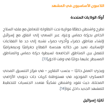
اللاعبون الأساسيون في المشهد
أولًا: الولايات المتحدة
تطرح واشنطن خططًا موازية تحت الطاولة للتعامل مع ملف السلاح
الخاص بحركة حماس وغزة، عبر السعي إلى اتفاق مع إسرائيل
لإنشاء مناطق خضراء وأخرى حمراء تشبه إلى حد ما الفقاعات
الإنسانية، تعيد من خلاله هندسة القطاع جغرافيًا وديمغرافيًا
للفصل بين المناطق الخاضعة لسيطرة حركة حماس والمناطق
المسيطر عليها دوليًا في وقت لاحق
[13]
.
ويجري العمل حاليًا – بحسب التقارير – في مركز التنسيق المدني
العسكري الموجود في مستوطنة كريات جات جنوبي الأراضي
المحتلة، حيث تقود واشنطن تشكيلًا متعدد الجنسيات للتخطيط
للمشهد الجديد داخل غزة
[14]
.
ثانيًا: إسرائيل