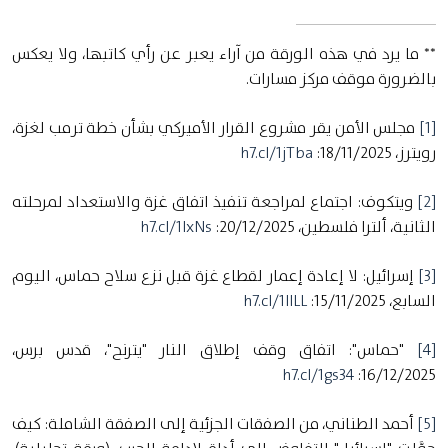
** ما يرد في هذه الورقة من آراء يعبر عن رأي كاتبها، ولا يعكس
بالضرورة موقف مركز مسارات.
[1]
مجلس الأمن يقر مشروع القرار الأميركي بشأن خطة ترمب لغزة،
رويترز، 18/11/2025:
h7.cl/1jTba
[2]
ويتكوف: اجتماع لمراجعة تنفيذ اتفاق غزة والاستعداد لمرحلته
الثانية، ألترا فلسطين، 20/12/2025:
h7.cl/1lxNs
[3]
إسرائيل: لا إعادة إعمار لقطاع غزة قبل نزع سلاح حماس، اليوم
السابع،
15/11/2025:
h7.cl/1llLL
[4]
"حماس": اتفاق وقف إطلاق النار "يترنح"، قدس برس،
h7.cl/1gs34
16/12/2025:
[5]
أحمد الطناني، من الصفقات الجزئية إلى الصفقة الشاملة: كيف