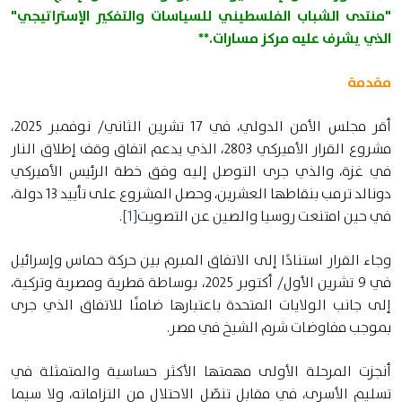
"منتدى الشباب الفلسطيني للسياسات والتفكير الإستراتيجي"
الذي يشرف عليه مركز مسارات.**
مقدمة
أقر مجلس الأمن الدولي، في 17 تشرين الثاني/ نوفمبر 2025،
مشروع القرار الأميركي 2803، الذي يدعم اتفاق وقف إطلاق النار
في غزة، والذي جرى التوصل إليه وفق خطة الرئيس الأميركي
دونالد ترمب بنقاطها العشرين، وحصل المشروع على تأييد 13 دولة،
في حين امتنعت روسيا والصين عن التصويت
[1]
.
وجاء القرار استنادًا إلى الاتفاق المبرم بين حركة حماس وإسرائيل
في 9 تشرين الأول/ أكتوبر 2025، بوساطة قطرية ومصرية وتركية،
إلى جانب الولايات المتحدة باعتبارها ضامنًا للاتفاق الذي جرى
بموجب مفاوضات شرم الشيخ في مصر.
أنجزت المرحلة الأولى مهمتها الأكثر حساسية والمتمثلة في
تسليم الأسرى، في مقابل تنصّل الاحتلال من التزاماته، ولا سيما