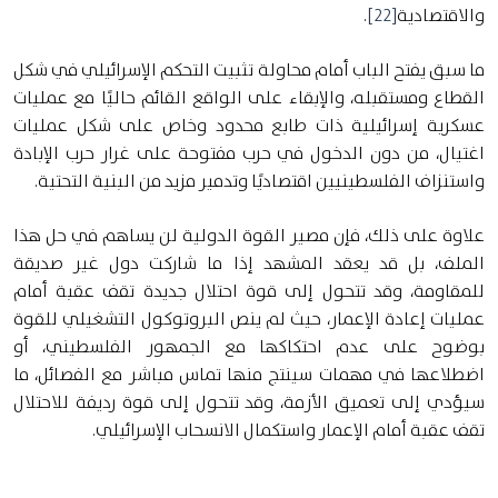
والاقتصادية
[22]
.
ما سبق يفتح الباب أمام محاولة تثبيت التحكم الإسرائيلي في شكل
القطاع ومستقبله، والإبقاء على الواقع القائم حاليًا مع عمليات
عسكرية إسرائيلية ذات طابع محدود وخاص على شكل عمليات
اغتيال، من دون الدخول في حرب مفتوحة على غرار حرب الإبادة
واستنزاف الفلسطينيين اقتصاديًا وتدمير مزيد من البنية التحتية.
علاوة على ذلك، فإن مصير القوة الدولية لن يساهم في حل هذا
الملف، بل قد يعقد المشهد إذا ما شاركت دول غير صديقة
للمقاومة، وقد تتحول إلى قوة احتلال جديدة تقف عقبة أمام
عمليات إعادة الإعمار، حيث لم ينص البروتوكول التشغيلي للقوة
بوضوح على عدم احتكاكها مع الجمهور الفلسطيني، أو
اضطلاعها في مهمات سينتج منها تماس مباشر مع الفصائل، ما
سيؤدي إلى تعميق الأزمة، وقد تتحول إلى قوة رديفة للاحتلال
تقف عقبة أمام الإعمار واستكمال الانسحاب الإسرائيلي.