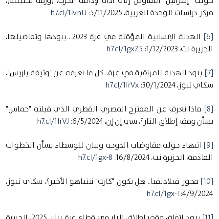
حوَّلت "إسرائيل" التفاوض إلى أداة لإدامة الحرب، (ورقة تحليلية)،
مركز دراسات الوحدة العربية، 5/11/2025:
h7.cl/1lvnU
[6]
الهدنة الإنسانية المؤقتة في غزة 2023.. بنودها وتفاصيلها،
الجزيرة نت، 1/12/2023:
h7.cl/1gxZ5
[7]
بنود الهدنة المرتقبة في غزة.. كل ما نعرفه عن "وثيقة باريس"،
سكاي نيوز، 30/1/2024:
h7.cl/1lrVx
[8]
ماذا نعرف عن المقترح المصري القطري الذي قبلته "حماس"
بشأن وقف إطلاق النار؟، سي إن إن، 6/5/2024:
h7.cl/1lrVJ
[9]
انتهاء جولة مفاوضات الدوحة وبيان للوسطاء بشأن الخطوات
القادمة، الجزيرة نت، 16/8/2024:
h7.cl/1gx-8
[10]
محور فيلادلفيا.. هل يكون "كارت" نتنياهو الأخير؟، سكاي نيوز،
h7.cl/1gx-l
4/9/2024:
[11]
بنود اتفاق وقف إطلاق النار في قطاع غزة يناير 2025، الجزيرة