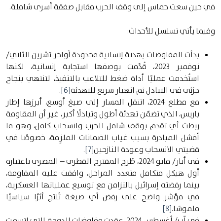
في حين سعت حماس إلى وقف الحرب مقابل صفقة أسرى شاملة.
وفيما يأتي تسلسل للأحداث:
بدأت المفاوضات بهدنة إنسانية محدودة أواخر تشرين الثاني/
نوفمبر 2023، قُدِّمت بوصفها استجابة إنسانية، لكنها
استُخدمت عمليًا أداة ضغط للتلاعب بالتنفيذ، لتنتهي بنجاح
جزئي في التبادل ثم انهيار سريع للتهدئة
[6]
.
مع مطلع 2024، انتقل المسار إلى صيغ أوسع، أبرزها إطار
باريس، الذي تضمّن تهدئة أطول وتبادلًا أكبر، غير أن المقاومة
ربطت أي تقدم بوقف شامل للحرب وانسحاب كامل، وهو ما
أفشل المبادرة بسبب غياب الضمانات الملزِمة، خصوصًا في
قضيتي الانسحاب وعودة النازحين
[7]
.
في أيار/ مايو 2024، طُرح المقترح القطري – المصري باعتباره
أول هيكل متكامل متعدد المراحل، وافقت عليه المقاومة،
بينما رفضته إسرائيل بالتزامن مع توسيع عملياتها العسكرية،
في مؤشر واضح على رفض أي صيغة تُنتج أثرًا سياسيًا
ملموسًا
.
[8]
في آب/ أغسطس 2024، عقدت مفاوضات الدوحة التي اتسمت