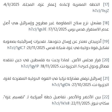
[17]
الخطة المصرية لإعادة إعمار غزة، المجلة، 4/3/2025:
h7.cl/1lsjZ
[18]
مشعل: نزع سلاح المقاومة غير مطروح وإسرائيل هي أصل
عدم الاستقرار، قدس برس، 17/12/2025:
h7.cl/1gs3E
[19]
أذربيجان تعتذر عن إرسال جنودها.. تقديرات إسرائيلية بصعوبة
تشكيل قوة دولية في غزة، شبكة قدس، 23/11/2025:
h7.cl/1glC7
[20]
قرار مجلس الأمن.. لماذا رحبت به فلسطين في حين تنتقده
فصائل ودول كبرى؟، الجزيرة نت، 18/11/2025:
h7.cl/1gy1P
[21]
إسرائيل ترفض مشاركة تركيا في القوة الدولية المقترحة لغزة،
الجزيرة نت، 27/10/2025:
h7.cl/1glDk
[22]
بين الأخضر والأحمر.. تفاصيل خطة أميركية لـ "تقسيم غزة"،
سكاي نيوز، 22/11/2025:
h7.cl/1k1s8