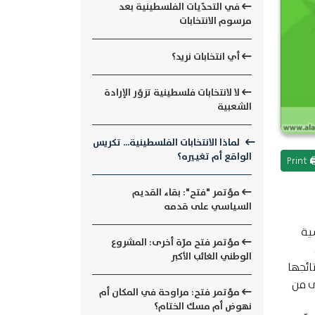
في التحدّيات الفلسطينية بعد
مرسوم الانتخابات
أي انتخابات نريد؟
لا لانتخابات فلسطينية تزوّر الإرادة
الشعبية
لماذا الانتخابات الفلسطينية... تكريس
الواقع أم تغييره؟
🖨 Pr
مؤتمر "فتح": بقاء القديم
السياسي على قدمه
ية
مؤتمر فتح مرّة أخرى: المشروع
نّ
الوطني الغائب الأكبر
ائجها
أولى من
مؤتمر فتح: مراوحة في المكان أم
نهوض أم مسك الختام؟