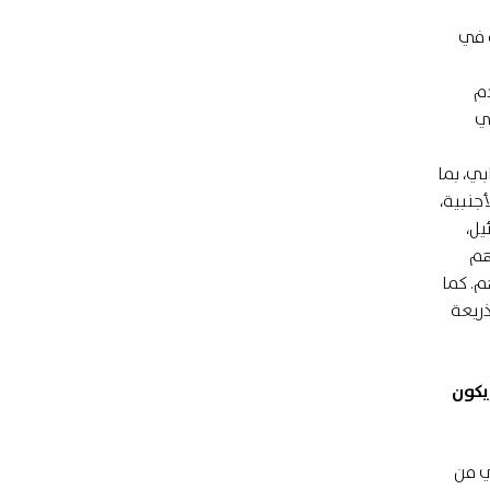
ة في
دم
في
بي، بما
جنبية،
يل،
هم
م. كما
ذريعة
يكون
ي من