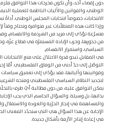
دون إقصاء أحد، وأن تكون مخرجات هذا التوافق ملزمة
الوطني، والقوانين والآليات الناظمة للعملية الديمق
الانتخابات، خصوصاً انتخابات المجلس الوطني، أداةً
وإذا كانت هذه المتطلّبات غير متوافرة وتحتاج وقتاً لإ
متسرّعة تؤدّي إلى مزيد من الشرذمة والانقسام، وقد
من جذورها، وحرب الإبادة المستمرّة في قطاع غزّة، و
السياسي، واستمرار الانقسام.
في المقابل، تبدو قدرة الاحتلال على منع الانتخابات 
التوصّل إلى حدّ أدنى من الوفاق الفلسطيني. أمّا إج
وقوانينها وآلياتها، فقد يؤدّي إلى تعميق سياسات ال
لتجديد النظام السياسي الفلسطيني ومنحه الشرعية ا
يمكن التوافق عليه، من دون مطالبة أيّ طرف بالتخلّي 
بذاتها، بل وسيلة. والسؤال الحاسم الذي يجب الإجابة 
والمساهمة في إنجاز الحرّية والعودة والاستقلال والم
الإجابة عن هذا السؤال هي التي ستحدّد المعنى ال
في إعادة إنتاج الأزمة بأشكال جديدة.