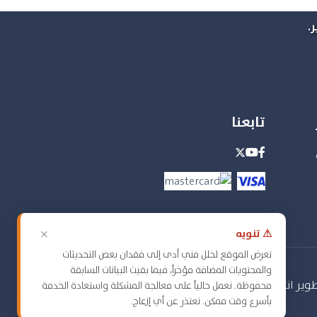
.
تابعنا
×
⚠ تنويه
تعرض الموقع لخلل فني أدى إلى فقدان بعض التحديثات
والمحتويات المضافة مؤخراً، فيما بقيت البيانات السابقة
انترتك
.
محفوظة. نعمل حالياً على معالجة المشكلة واستعادة الخدمة
بأسرع وقت ممكن. نعتذر عن أي إزعاج.