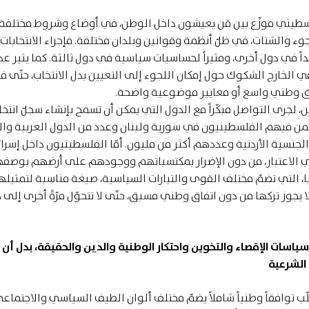
الفلسطيني موزّع بين مَن يعيشون داخل الوطن، في أوضاع وشروط مختلف
وء والشتات، في ظلّ أنظمة وقوانين وبلدان مختلفة. فإجراء الانتخابات
ً في دول أخرى، ومثيراً لحساسيات سياسية في دول ثالثة. كما يثير ع
ي الخارج الشكوك حول إمكان اللجوء إلى التعيين بدل الانتخاب، حتّى 
وافق وطني واسع أو معايير موضوعية واضحة.
كن، لجرى التواصل مبكّراً مع الدول التي يمكن أن تسمح بإنشاء سجلّ انتخا
بمن فيهم الفلسطينيون في سورية ولبنان وعدد من الدول العربية والأ
لجنسية الأردنية وعددهم أكثر من مليون. أمّا الفلسطينيون داخل إسرائ
 الاعتبار، من دون الإضرار بمكتسباتهم ووجودهم على أرضهم بوصف
ا، التي تضمّ مختلف القوى والتيارات السياسية، صيغة مناسبة لتمثيله
ا يجوز تركها من دون اتفاق وطني مسبق، حتّى لا تتحوّل مرّةً أخرى إلى 
ياسات الإقصاء والتخوين واحتكار الوطنية والدين والحقيقة، بدل أن 
الشرعية
طلّب توافقاً وطنياً شاملاً يضمّ مختلف ألوان الطيف السياسي والاجتماع