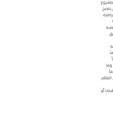
لمشروع
ن تصبح
اطية.
ضية
فق
ة
ا
وما
اً
القائم
يني أو