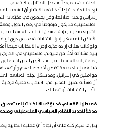
الصلاحيات، خصوصاً في ظلّ الاحتلال والانقسام.
تزداد التعقيدات إذا أخذنا في الاعتبار أنّ الشعب 
إسرائيل وتحت احتلالها، ومَن يقيمون في مخيّمات اللج
الفلسطينية قد يكون مرفوضاً في بعض الدول، ومعقّدا
الشروع منذ زمن بإنشاء سجلّ انتخابي للفلسطينيين ف
الأماكن التي يمكن إجراء انتخابات فيها، من دون ت
ولو كانت هناك إرادة جدّية لإجراء الانتخابات حيثما أم
يتيح مشاركة أكثر من مليونَي فلسطيني في الخارج، 
إضافة إلى الفلسطينيين في الأردن الذين لا يحملون ا
فينبغي إيجاد صيغة تضمن أخذ مصالحهم وآرائهم في
مواطنين في إسرائيل. وقد تشكّل لجنة المتابعة العلي
أنّ مسألة تمثيل القدس في الانتخابات قضيةً مركزيةً ل
لتأجيل الانتخابات أو تعطيلها.
في ظلّ الانقسام، قد تؤدّي الانتخابات إلى تعميق س
مدخلاً لتجديد النظام السياسي الفلسطيني ومنحه 
يدلّ ما سبق كلّه على أن نجاح أيّ عملية انتخابية يت