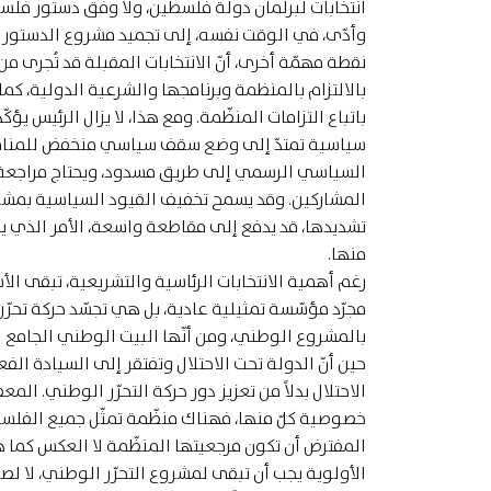
انتخابات لبرلمان دولة فلسطين، ولا وفق دستور فلسط
وأدّى، في الوقت نفسه، إلى تجميد مشروع الدستور الج
نقطة مهمّة أخرى، أنّ الانتخابات المقبلة قد تُجرى من 
بالالتزام بالمنظمة وبرنامجها والشرعية الدولية، كم
باتباع التزامات المنظّمة. ومع هذا، لا يزال الرئيس يؤك
سياسية تمتدّ إلى وضع سقف سياسي منخفض للمنافسة ا
السياسي الرسمي إلى طريق مسدود، ويحتاج مراجعة جذري
المشاركين. وقد يسمح تخفيف القيود السياسية بمشار
تشديدها، قد يدفع إلى مقاطعة واسعة، الأمر الذي ي
منها.
رغم أهمية الانتخابات الرئاسية والتشريعية، تبقى الأ
مجرّد مؤسّسة تمثيلية عادية، بل هي تجسّد حركة تحر
بالمشروع الوطني، ومن أنّها البيت الوطني الجامع ل
حين أنّ الدولة تحت الاحتلال وتفتقر إلى السيادة ال
الاحتلال بدلاً من تعزيز دور حركة التحرّر الوطني. ال
خصوصية كلّ منها، فهناك منظّمة تمثّل جميع الفلس
المفترض أن تكون مرجعيتها المنظّمة لا العكس كما هو
الأولوية يجب أن تبقى لمشروع التحرّر الوطني، لا