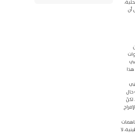
لّية،
 أن
ن
 سنوات
سي
 هذا
التي
 حال
لكنّ
إفراج
فاهمات
لسطينية، لا