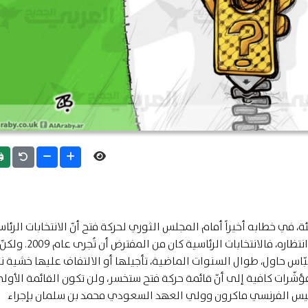
int
في خطابه أخيراً أمام المجلس الثوري لحركة فتح أنّ الانتخابات الرئاس
ستُعقد في بداية العام المقبل. هذا الاستحقاق طال انتظاره، فالانتخابات الرئاسية كان من المفترض أن تُجرى عام 2009. ولك
عبّاس حاول، طوال السنوات الماضية، تأجيلها أو الالتفاف عليها خشية نت
الانتخابات عام 2021، حين توفّرت مؤشّرات كافية إلى أنّ قائمة حركة فتح ستخسر، ولن تكون القائمة ال
لرئيس الفرنسي ماكرون وولي العهد السعودي محمد بن سلمان بإجراء