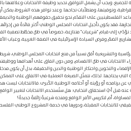
 للجميع. ويجب أن يشمل التوافق تحديد وظيفة الانتخابات وعلاقتها با
راطية، وتوقيتها، ومتطلّبات نجاحها. وعند توافر هذه الشروط، يمكن أ
 تساعد الفلسطينيين على التقدّم نحو تحقيق حقوقهم الوطنية والديمقر
نجازها، فقد يكون تأجيل انتخابات المجلس الوطني أكثر فائدةً من إجرائها
 تؤدّي إلى قيام "شرعيات" متنازعة، خصوصاً في ظلّ مخطّط تصفية الق
مشاريع الضمّ وفرض السيادة الإسرائيلية في الضفة الغربية، وغياب الأ
الرئاسية والتشريعية أقلّ نسبياً من منع انتخابات المجلس الوطني، شريط
راء الانتخابات في ظلّ الانقسام، ومن دون اتفاق على أهدافها ووظيفته
إقصاء والتخوين واحتكار الوطنية والدين والحقيقة، بدل أن يكون مدخلاً
لتي يحتاجها. لذلك، تتمثّل الصيغة العملية في الاتفاق على الممكن 
عن برنامجه أو رؤيته أو أحلامه الوطنية الكُبرى. فالانتخابات ليست هدف
عنه قبل أيّ استحقاق انتخابي: هل ستُستخدم الانتخابات لتغيير الواقع 
ساواة، أم لتكريس الأمر الواقع ومنحه شرعيةً زائفةً جديدةً؟
حقيقي للانتخابات المقبلة، ودورها في خدمة المشروع الوطني الفلسط