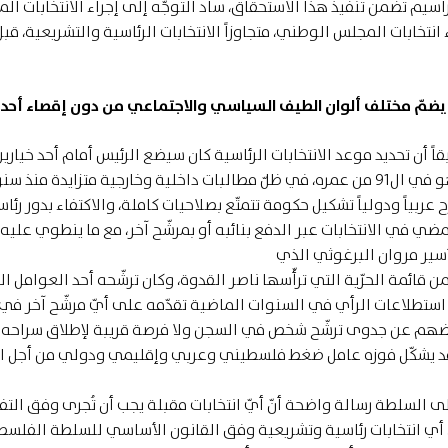
مراسيم تضمن تنفيذ هذا الاستحقاق، ساد التوجّه إلى إجراء الانتخابات المح
نتخابات المجلس الوطني، متجاوزاً الانتخابات الرئاسية والتشريعية، قبل
ملاً يضمّ مختلف ألوان الطيف السياسي والاجتماعي من دون إقصاء أحد
قاً أن تحديد موعد الانتخابات الرئاسية كان سيضع الرئيس أمام أحد خياري
صعبَين، أحدها أن يخوض الرئيس الانتخابات بنفسه، وهو في ال91 من عمره، في ظلّ مطالبات داخلية وخارجية متزايدة منذ
ح عربياً ودولياً تشكيل حكومة تتمتّع بصلاحيات كاملة، والاكتفاء بدور رئا
ضي في الانتخابات عبر الدفع بنائبه أو بمرشّح آخر، مع ما ينطوي عليه
أسير مروان البرغوثي الذي
ن أعلن ترشّحه للانتخابات الرئاسية عام 2021 ضمن قائمة الحرّية التي ترأّسها ناصر القدوة، وكان ترشّحه أحد العوامل 
ستطلاعات الرأي في السنوات الماضية تقدّمه على أيّ مرشّح آخر في
بعضهم عن جدوى ترشّح شخص في السجن ولا فرصة قريبة لإطلاق سراحه. 
وقد يشكّل فوزه عامل ضغط فلسطيني وعربي وإقليمي ودولي من أجل ال
إلى السلطة رسالة واضحة أنّ أيّ انتخابات مقبلة يجب أن تُجرى وفق الت
لسابقة، وعلى غرار الانتخابات التي أُلغيت عام 2021، أي انتخابات رئاسية وتشريعية وفق القانون الأساسي للسلطة الف