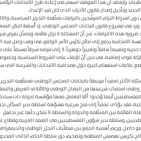
يني. ويُعتقد أن هذا الموقف أسهم في إعادة طرح الانتخابات الرئاسي
ديد وتأجيل إصدار قانون الأحزاب الذي كان قيد الإعداد.
دون اشتراط التزام المرشّحين بالتزامات منظّمة التحرير السياسية، والاك
ا ورد في مشروع قانون انتخابات المجلس الوطني، إذ أُسقط النصّ المتع
ّد ضرورة هذه الالتزامات، غير أنّ المشكلة لا تزال قائمة، وتتمثّل بفرض ش
لانتخابية يدفع إلى نتائج تكرّس الأمر الواقع، في وقت وصل فيه الب
ة وتقييماً شاملاً وتغييراً جوهرياً، لا إلى فرضه شرطاً مسبقاً على 
كة قوى إضافية، في حين أنّ الإبقاء على الشروط السياسية، وخصوصا
ضع علامات استفهام كبيرة حول مصداقية الانتخابات والشرعية التي س
سئلة الأكثر تعقيداً مرتبطةً بانتخابات المجلس الوطني، فمنظّمة التحرير
ّر وطني استمدّت شرعيتها من النضال الوطني والائتلاف العريض والتمس
لفلسطينيين أينما وُجدوا. أمّا التعامل معها مؤسّسة لدولة ذات سيادة
فعلية، فقد يؤدّي عملياً إلى منح شرعية مشوّهة لسلطة تدير السكّان تح
معضلة القائمة بين المنظّمة والدولة والسلطة لا يمكن حلّها عبر تجاهل
طينيين، وسلطة تدير شؤون الفلسطينيين في الضفة الغربية وقطاع غزّ
 حاصل. ورغم أهمية الجمع بين متطلّبات التحرّر الوطني والديمقراطية
 لصالح تكريس تهميش المنظمة وتضخيم دور سلطة الحكم الذاتي المحدو