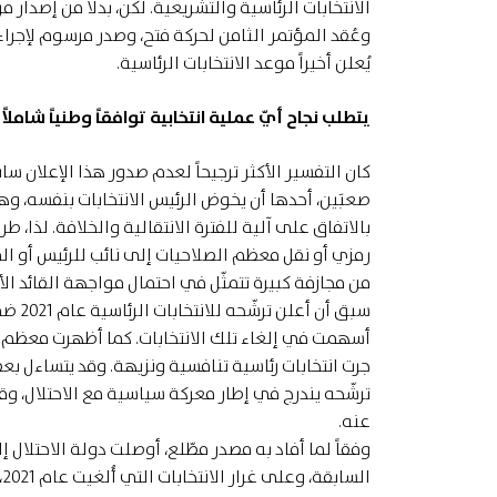
الانتخابات الرئاسية والتشريعية. لكن، بدلاً من إصدار 
وعُقد المؤتمر الثامن لحركة فتح، وصدر مرسوم لإجراء ا
يُعلن أخيراً موعد الانتخابات الرئاسية.
يتطلب نجاح أيّ عملية انتخابية توافقاً وطنياً شا
كان التفسير الأكثر ترجيحاً لعدم صدور هذا الإعلان ساب
بالاتفاق على آلية للفترة الانتقالية والخلافة. لذا، طر
رمزي أو نقل معظم الصلاحيات إلى نائب للرئيس أو الم
من مجازفة كبيرة تتمثّل في احتمال مواجهة القائد ال
سبق أ
أسهمت في إلغاء تلك الانتخابات. كما أظهرت معظم ا
جرت انتخابات رئاسية تنافسية ونزيهة. وقد يتساءل 
ترشّحه يندرج في إطار معركة سياسية مع الاحتلال، 
عنه.
وفقاً لما أفاد به مصدر مطّلع، أوصلت دولة الاحتلال 
ا