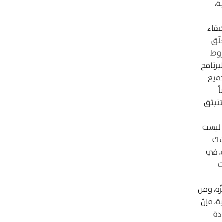
ة،
تفاء
لّق
روط
رنامج
جميع
ً
تنبثق
 ليست
ّك
، في
ت
ة، ومن
، فإنّ
دة