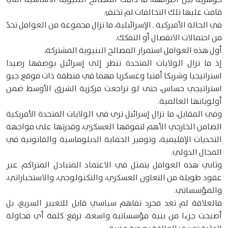
قامت عليها تلك التحالفات لم تختفِ.
في الحالة الأميركية ـ الإسرائيلية، ما تزال مجموعة من العوامل تحدّ
من احتمالات الانفصال أو التفكك.
أول هذه العوامل استمرار المصالح البنيوية المشتركة،
إذ ما تزال الولايات المتحدة تنظر إلى إسرائيل بوصفها رصيدا
استراتيجيا وشريكا أمنيا وعسكريا مهما في منطقة ذات موقع جيو
استراتيجي حساس، حتى لو تراجعت مركزية الشرق الأوسط ضمن
أولوياتها العالمية.
وفي المقابل، ما تزال إسرائيل ترى في الولايات المتحدة الأمريكية
الضامن الخارجي الأهم لتفوقها العسكري، وقدرتها على مواجهة
التحديات الإقليمية، وتوفير الحماية الدبلوماسية والقانونية في
المجال الدولي.
وثاني هذه العوامل يتمثل في الاعتماد المتبادل المتراكم عبر
عقود طويلة من التعاون العسكري، والتكنولوجي، والاستخباراتي،
والمؤسساتي.
فالعلاقة لم تعد مجرد تفاهم سياسي قابل للتغيير السريع، بل
أصبحت جزءا من بنية مؤسساتية واسعة، ترفع كلفة أي محاولة