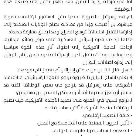
أما في مرحلة إدارة التباين، فقد يظهر تحول في طبيعة هذه
الوظيفة:
لم تعد إسرائيل بالضرورة عنصرا ينتج الاستقرار الإقليمي بصورة
مباشرة، بل أصبحت جزءا من معادلة تحتاج الولايات المتحدة إلى
إدارتها لتقليل احتمالات توسع الصراع. وهذا يخلق مفارقة جديدة:
فكلما ازدادت قدرة إسرائيل العسكرية على فرض وقائع ميدانية،
ازدادت الحاجة الأمريكية إلى احتواء آثار هذه القوة سياسيا
ودبلوماسيا. وبذلك ينتقل الدور الإسرائيلي تدريجيا من إنتاج التوازن
إلى إدارة اختلالات التوازن.
2. هل يقلل التباين من هامش إسرائيل أم يعيد إنتاج نفوذها؟
لا يعني اتساع التباين بالضرورة تراجع النفوذ الإسرائيلي. فالاعتماد
الأمريكي على إسرائيل قد يتراجع في بعض الوظائف، لكنه قد
يستمر أو يتعزز في وظائف أخرى. يمكن التمييز بين مستويين:
ا. تراجع نسبي في القدرة على تحديد الأجندة الأمريكية، حيث تصبح
الولايات المتحدة الأمريكية أكثر حساسية تجاه:
• كلفة التصعيد الإقليمي،
• تأثير الحروب الممتدة على المنافسة مع الصين،
• الضغوط السياسية والقانونية الدولية.