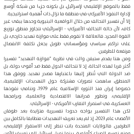
فقط بالموقع الإقليمي لإسرائيل، بل بكونه جزءا من شبكة أوسع
لإدارة النفوذ الأميركي في منطقة ما تزال ذات أهمية استراتيجية.
إلا أن تفسير التحالف من خلال الواقعية البنيوية وحدها يبقى غير
كاف، لأن حالة التحالف الأميركي - الإسرائيلي تتجاوز منطق توزيع
القوة المجرد. فالعلاقة لا تقوم فقط على موازنة تهديد خارجي، بل
على تراكم سياسي ومؤسساتي طويل يجعل تكلفة الانفصال
مرتفعة للطرفين.
ومن هنا يقدم ستيفن والت في نظرية “موازنة التهديد” تفسيرا
أكثر قربا لهذه الحالة، إذ لا تتحالف الدول فقط ضد أقوى دولة، بل
ضد الدولة التي تُنظر إليها باعتبارها مصدر تهديد. ووفق هذا
المنطق، ساهمت تصورات مشتركة حول التهديدات الإقليمية،
خصوصا إيران منذ الثوره الإسلامية عام 1979، وتنامي نفوذها
الإقليمي، وتطور قدراتها الاقتصادية والعلمية، وبرامجها
العسكرية، في استمرار التقارب الأمريكي - الإسرائيلي.
لكن هذا التفسير يواجه حدودا تفسيرية متزايدة بعد طوفان
الأقصى عام 2023، إذ لم يعد تعريف التهديدات متطابقا بالكامل بين
الطرفين. فالولايات المتحدة باتت تنظر إلى الاستقرار الإقليمي،
ومنع توسع الصراع كأولوية، بينما تميل إسرائيل إلى تعريف الأمن