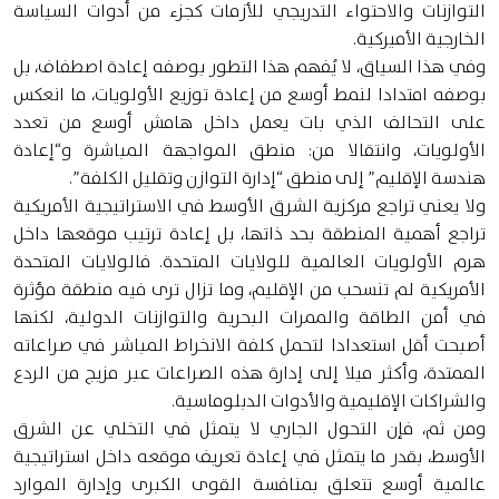
التوازنات والاحتواء التدريجي للأزمات كجزء من أدوات السياسة
الخارجية الأميركية.
وفي هذا السياق، لا يُفهم هذا التطور بوصفه إعادة اصطفاف، بل
بوصفه امتدادا لنمط أوسع من إعادة توزيع الأولويات، ما انعكس
على التحالف الذي بات يعمل داخل هامش أوسع من تعدد
الأولويات، وانتقالا من: منطق المواجهة المباشرة و“إعادة
هندسة الإقليم” إلى منطق “إدارة التوازن وتقليل الكلفة”.
ولا يعني تراجع مركزية الشرق الأوسط في الاستراتيجية الأمريكية
تراجع أهمية المنطقة بحد ذاتها، بل إعادة ترتيب موقعها داخل
هرم الأولويات العالمية للولايات المتحدة. فالولايات المتحدة
الأمريكية لم تنسحب من الإقليم، وما تزال ترى فيه منطقة مؤثرة
في أمن الطاقة والممرات البحرية والتوازنات الدولية، لكنها
أصبحت أقل استعدادا لتحمل كلفة الانخراط المباشر في صراعاته
الممتدة، وأكثر ميلا إلى إدارة هذه الصراعات عبر مزيج من الردع
والشراكات الإقليمية والأدوات الدبلوماسية.
ومن ثم، فإن التحول الجاري لا يتمثل في التخلي عن الشرق
الأوسط، بقدر ما يتمثل في إعادة تعريف موقعه داخل استراتيجية
عالمية أوسع تتعلق بمنافسة القوى الكبرى وإدارة الموارد