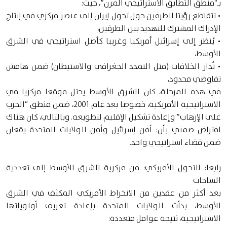
بـ“منطق التطابق الاستراتيجي المرن”، حيث:
• تتقاطع رؤيتا الطرفين حول تحول إيران إلى عنصر مركزي في إنتاج
الإدراك المشترك للتهديد بين الطرفين،
• يُنظر إلى إسرائيل أمريكيا وغربيا كأصل استراتيجي في الشرق
الأوسط،
• تُدار الخلافات (مثل التمدد الجغرافي والاستيطان) ضمن هامش
تفاوضي محدود،
في هذه المرحلة، كان الشرق الأوسط يحتل موقعا مركزيا في
الاستراتيجية الأمريكية، خصوصا بعد عام 2001، ضمن منطق “الحرب
على الإرهاب” وإعادة تشكيل الإقليم لتطويعه. وبالتالي، كان هناك
افتراض ضمني بأن: أمن إسرائيل وأمن الولايات المتحدة يقعان
ضمن فضاء استراتيجي واحد.
رابعا: التحول الأمريكي: من مركزية الشرق الأوسط إلى تعددية
الساحات
بعد أكثر من عقدين من الانخراط الأمريكي المكثف في الشرق
الأوسط، بدأت الولايات المتحدة بإعادة تعريف أولوياتها
الاستراتيجية، نتيجة عوامل متعددة: