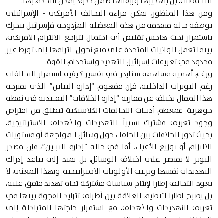
التناقضات، بل بتهذيبها وإبقائها ضمن حدود يمكن التحكم بها.
ومن هذا المنظور، يمكن قراءة التحالف الأمريكي - الإسرائيلي
بوصفه حالة متقدمة من هذه المعضلة المزدوجة. فإسرائيل تتحرك
باستمرار تحت هاجس تقليص أي احتمال لتراجع الالتزام الأمريكي،
بينما تعمل الولايات المتحدة على منع تحول التزامها إلى تورط غير
محدود في تعريفات إسرائيل للتهديد واستخدام القوة.
ورغم أهمية مساهمة سنايدر في تفسير كيفية استمرار التحالفات
رغم التوترات الداخلية، فإن مفهوم “إدارة التباين” الذي يقترحه
هذا المقال يختلف عن مقاربة “إدارة الخلافات” التقليدية في نقطة
جوهرية. فمعظم أدبيات التحالفات الكلاسيكية تنطلق من افتراض
وجود تعريف مشترك نسبياً للتهديدات والأهداف الاستراتيجية،
بحيث تدور الخلافات بين الحلفاء حول وسائل المواجهة أو مستويات
الالتزام أو توزيع الأعباء. أما في حالة “إدارة التباين”، فإن مصدر
التوتر لا يقتصر على اختلاف الوسائل، بل يمتد إلى تباعد إدراك
التهديدات نفسها وترتيب الأولويات الاستراتيجية. وبهذا المعنى، لا
يعود التحالف إطارا لإنتاج سياسات مشتركة تجاه تهديد متفق عليه،
بل يصبح إطارا لتنظيم العلاقة بين أطراف تتزايد الفجوة بينها في
تعريف التهديدات والأهداف، مع استمرار حاجتها المتبادلة إلى