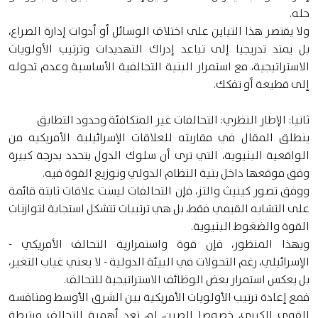
حله.
ولا يقتصر هذا التباين على اختلاف الوسائل أو أدوات إدارة الصراع،
بل يمتد تدريجيا إلى تباعد إدراك التهديدات وترتيب الأولويات
الاستراتيجية، مع استمرار البنية التحالفية الأساسية وعدم تحوله
إلى قطيعة أو تفكك.
ثانيا: الإطار النظري: التحالفات غير المتكافئة وحدود التطابق
ينطلق المقال في مقاربته للعلاقات الإسرائيلية الأمريكيه من
الواقعية البنيوية، التي ترى أن سلوك الدول يتحدد بدرجة كبيرة
وفق موقعها داخل بنية النظام الدولي وتوزيع القوة فيه.
ووفق تصور كينيث والتز، فإن التحالفات ليست علاقات ثابتة قائمة
على التشابه القيمي فقط، بل هي ترتيبات تتشكل استجابة لتوازنات
القوة والضغوط البنيوية.
وبهذا المنظور، فإن قوة واستمرارية التحالف الأمريكي -
الإسرائيلي، رغم التحولات في البيئة الدولية - لا يعني غياب التغير،
بل يعكس استمرار بعض الوظائف الاستراتيجية للتحالف.
فمع إعادة ترتيب الأولويات الأمريكية بين الشرق الأوسط ومنافسة
القوى الكبرى، خصوصا الصين، لم تعد أهمية التحالف مرتبطة