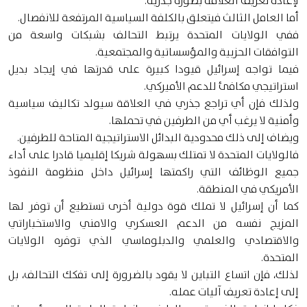
لإعادة تعريف العلاقة بصورة جذرية.
أما العامل الثالث فيتعلق بالكلفة السياسية المرتفعة للانفصال.
ففي الولايات المتحدة يرتبط التحالف بشبكات واسعة من
التوافقات الحزبية والمؤسساتية والمجتمعية.
فيما تواجه إسرائيل قيودا كبيرة على قدرتها في إيجاد بديل
استراتيجي مكافئ للدعم الأميركي.
ولذلك فإن أي تراجع جذري في العلاقة سيولد تكاليف سياسية
وأمنية لا يرغب أي من الطرفين في تحملها.
ويضاف إلى ذلك محدودية البدائل الاستراتيجية المتاحة للطرفين.
فالولايات المتحدة لا تمتلك بسهولة شريكا إقليميا قادرا على أداء
جميع الوظائف التي راكمتها إسرائيل داخل منظومة النفوذ
الأمريكي في المنطقة.
كما أن إسرائيل لا تملك قوة دولية أخرى تستطيع أن توفر لها
المزيج نفسه من الدعم العسكري والامني والاستخباراتي
والاقتصادي والعلمي والدبلوماسي الذي توفره الولايات
المتحدة.
لذلك، فإن اتساع التباين لا يقود بالضرورة إلى تفكك التحالف، بل
إلى إعادة تعريف آليات عمله.