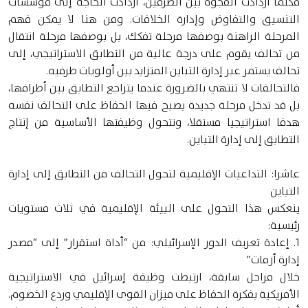
فكلما ازدادت الفجوة بين الطرفين، ازدادت الحاجة إلى مؤسسات
التنسيق والتفاوض وإدارة الخلافات. ومن هنا لا يمكن فهم
المرحلة الراهنة بوصفها مرحلة تفكك، بل بوصفها مرحلة انتقال
من تحالف يقوم على درجة عالية من التطابق الاستراتيجي، إلى
تحالف يستمر عبر إدارة التباين المتزايد بين أولويات طرفيه.
فالتحالفات لا تنتهي بالضرورة عندما يتراجع التطابق بين أطرافها،
بل قد تدخل مرحلة جديدة يصبح فيها الحفاظ على التحالف نفسه
هدفا استراتيجيا مستقلا، وتتحول وظيفتها الأساسية من إنتاج
التطابق إلى إدارة التباين.
عاشرا: التداعيات الإقليمية لتحول التحالف من التطابق إلى إدارة
التباين
ينعكس هذا التحول على البيئة الإقليمية في ثلاث مستويات
رئيسية:
1. إعادة تعريف الدور الإسرائيلي: من “أداة استقرار” إلى “مصدر
إدارة أزمات”
خلال مراحل سابقة، ارتبطت وظيفة إسرائيل في الاستراتيجية
الأمريكية بفكرة الحفاظ على ميزان القوى الإقليمي وردع الخصوم.