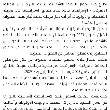
يطرح هذا المقال البحثي الإشكالية التالية: هل ما يزال التحالف
الأميركي - الإسرائيلي قائما على تطابق استراتيجي في تعريف
التهديدات والأولويات، أم أنه دخل مرحلة جديدة تُدار فيها الفجوات
بدلا من إلغائها؟
تنطلق الفرضية المركزية للمقال من أن أحداث السابع من تشرين
الأول/ أكتوبر 2023 وتداعياتها الإقليمية والدولية شكلت لحظة
كاشفة، وليس لحظة تأسيسية، أي أنها لم تُنشئ التحول، بل
كشفت عن تراكمات سابقة أدت إلى انتقال التحالف من منطق
التطابق إلى منطق التعامل مع الفجوات البنيوية.
يعتمد المقال على المنهج التحليلي البنيوي، من خلال تتبع تطور
العلاقة الأمريكية - الإسرائيلية عبر مقارنة مرحلتين: مرحلة التطابق
الاستراتيجي قبل 2023، ومرحلة إدارة التباين بعد 2023.
إدارة التباين” مفهوم تحليلي- تشخيصي ُيستخدم لوصف نمط
تتزايد فيه الفجوات في إدراك التهديدات وترتيب الأولويات، دون
تفكك البنية التحالفية
حيث يتسم التحالف باستمرار بنيته الاستراتيجية الأساسية، بالتوازي
مع اتساع الفجوة في إدراك التهديدات وترتيب الأولويات وأساليب
إدارة القوة، بما يفرض على الطرفين إدارة هذا التباين بدل تجاوزه أو