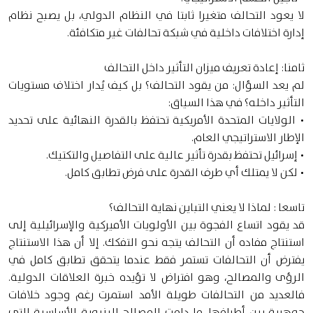
لا يعود التحالف متغيرا ثابتا في النظام الدولي، بل يصبح نظام
إدارة اختلافات داخلية في شبكة تحالفات غير متكافئة.
ثامنا: إعادة تعريف ميزان التأثير داخل التحالف
لم يعد السؤال: من يقود التحالف؟ بل كيف يُدار اختلاف مستويات
التأثير داخله؟ في هذا السياق:
• الولايات المتحدة الأمريكية تحتفظ بالقدرة النهائية على تحديد
الإطار الاستراتيجي العام.
• إسرائيل تحتفظ بقدرة تأثير عالية على التفاصيل والتكتيك.
• لكن لا يمتلك أي طرف القدرة على فرض تطابق كامل.
تاسعا : لماذا لا يعني التباين نهاية التحالف؟
قد يقود اتساع الفجوة بين الأولويات الأميركية والإسرائيلية إلى
استنتاج مفاده أن التحالف يتجه نحو التفكك. إلا أن هذا الاستنتاج
يفترض أن التحالفات تستمر فقط عندما يتحقق تطابق كامل في
الرؤى والمصالح، وهو افتراض لا تؤيده خبرة العلاقات الدولية.
فالعديد من التحالفات طويلة الأمد استمرت رغم وجود خلافات
جوهرية بين أطرافها، ما دامت المصالح البنيوية الأساسية التي