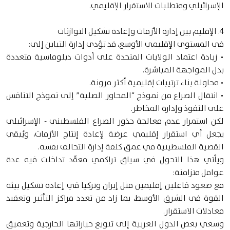
الإسرائيلي ومتطلبات الاستقرار الإقليمي.
4. الإقليم بين إدارة الأزمات وإعادة تشكيل التوازنات
في المستوى الإقليمي الأوسع، قد تؤدي إدارة التباين إلى:
• زيادة اعتماد الولايات المتحدة على أدوات دبلوماسية متعددة
بدل المواجهة المباشرة.
• محاولة بناء ترتيبات إقليمية أكثر مرونة.
• انتقال الصراع من نموذج “المحاور الصلبة” إلى نموذج التنافس
على النفوذ وإدارة المخاطر.
لكن استمرار عدم معالجة جذور الصراع الفلسطيني - الإسرائيلي
يجعل أي استقرار إقليمي عرضة لإعادة إنتاج الأزمات، ويُبقي
القضية الفلسطينية في عمق كلفة إدارة التحالف نفسه.
ويأتي هذا التحول في سياق تراكمي معقّد تداخلت فيه عدة
عوامل متزامنة:
مع صعود فاعلين إقليمين مثل إيران وتركيا في إعادة تشكيل بيئة
القوة في الشرق الأوسط، بما زاد من تعدد مراكز التأثير وتعقيد
معادلات الاستقرار.
وسعي بعض الدول العربية إلى تنويع خياراتها الخارجية وتعميق