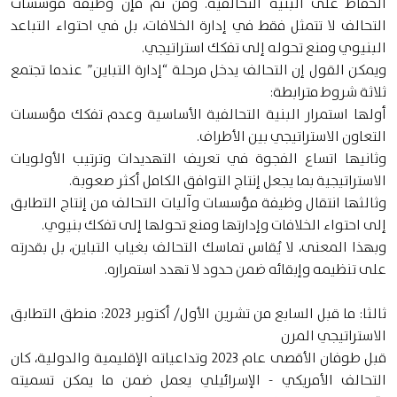
الحفاظ على البنية التحالفية. ومن ثم فإن وظيفة مؤسسات
التحالف لا تتمثل فقط في إدارة الخلافات، بل في احتواء التباعد
البنيوي ومنع تحوله إلى تفكك استراتيجي.
ويمكن القول إن التحالف يدخل مرحلة “إدارة التباين” عندما تجتمع
ثلاثة شروط مترابطة:
أولها استمرار البنية التحالفية الأساسية وعدم تفكك مؤسسات
التعاون الاستراتيجي بين الأطراف.
وثانيها اتساع الفجوة في تعريف التهديدات وترتيب الأولويات
الاستراتيجية بما يجعل إنتاج التوافق الكامل أكثر صعوبة.
وثالثها انتقال وظيفة مؤسسات وآليات التحالف من إنتاج التطابق
إلى احتواء الخلافات وإدارتها ومنع تحولها إلى تفكك بنيوي.
وبهذا المعنى، لا يُقاس تماسك التحالف بغياب التباين، بل بقدرته
على تنظيمه وإبقائه ضمن حدود لا تهدد استمراره.
ثالثا: ما قبل السابع من تشرين الأول/ أكتوبر 2023: منطق التطابق
الاستراتيجي المرن
قبل طوفان الأقصى عام 2023 وتداعياته الإقليمية والدولية، كان
التحالف الأمريكي - الإسرائيلي يعمل ضمن ما يمكن تسميته