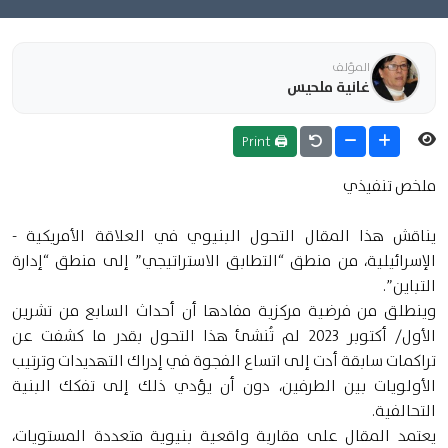
المؤلف
غانية ملحيس
🖨 Print
ملخص تنفيذي
يناقش هذا المقال التحول البنيوي في العلاقة الأمريكية -
الإسرائيلية، من منطق “التطابق الاستراتيجي” إلى منطق “إدارة
التباين”.
وينطلق من فرضية مركزية مفادها أن أحداث السابع من تشرين
الأول/ أكتوبر 2023 لم تُنشئ هذا التحول بقدر ما كشفت عن
تراكمات سابقة أدت إلى اتساع الفجوة في إدراك التهديدات وترتيب
الأولويات بين الطرفين، دون أن يؤدي ذلك إلى تفكك البنية
التحالفية.
يعتمد المقال على مقاربة واقعية بنيوية متعددة المستويات،