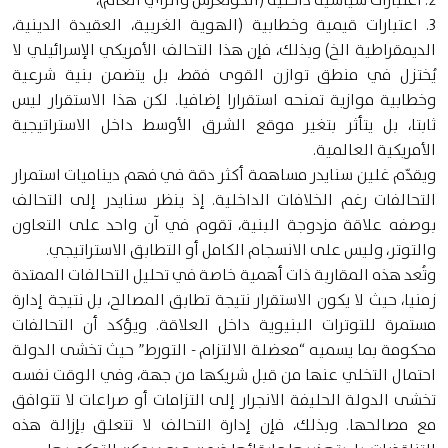
3. اعتبارات قيمية وخطابية (الهوية الغربية، العقيدة الدينية،
الديمقراطية الخ) وبذلك، فإن هذا التحالف الأمريكي الإسرائيلي لا
يُختزل في منطق توازن القوى فقط، بل يتضمن بنية شرعية
وخطابية موازية تمنحه استقرارا إضافيا. لكن هذا الاستقرار ليس
ثابتا، بل يتأثر بتغير موقع الشرق الأوسط داخل الاستراتيجية
الأمريكية العالمية.
ويقدّم غلين سنايدر مساهمة أكثر دقة في فهم ديناميات استمرار
التحالفات رغم الخلافات الداخلية. إذ ينظر سنايدر إلى التحالف
بوصفه علاقة مزدوجة البنية، تقوم في آن واحد على التعاون
والتوتر، وليس على الانسجام الكامل أو التطابق الاستراتيجي.
وتُعد هذه المقاربة ذات أهمية خاصة في تحليل التحالفات الممتدة
زمنيا، حيث لا يكون الاستقرار نتيجة تطابق المصالح، بل نتيجة إدارة
مستمرة للتوترات البنيوية داخل العلاقة. ويؤكد أن التحالفات
محكومة بما يسميه “معضلة الالتزام - التورط” حيث تخشى الدولة
احتمال التخلي عنها من قبل شريكها من جهة، وفي الوقت نفسه
تخشى الدولة الحليفة الانجرار إلى التزامات أو صراعات لا تتوافق
مع مصالحها. وبذلك، فإن إدارة التحالف لا تتعلق بإزالة هذه