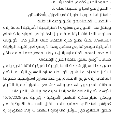
• صعود الصين كخصم نظامي رئيسي،
• التحول نحو آسيا والمحيط الهادئ،
• استنزاف الحروب الطويلة في العراق وأفغانستان،
• التحديات الاقتصادية والتكنولوجية الداخلية.
وينتقل هذا التحول من مستوى الاستراتيجية الأمريكية العامة إلى
مستوى التحالفات الإقليمية عبر إعادة توزيع الموارد والاهتمام
السياسي، بحيث تصبح قدرة الحلفاء على التأثير في الأولويات
الأمريكية موضع تفاوض مستمر. وهذا لا يعني تغير تقييم الولايات
المتحدة للقيمة الأمنية لإسرائيل، بل تغير موقع هذه القيمة داخل
حسابات أوسع تتعلق بكلفة الصراع الإقليمي.
ضمن هذا السياق شهدت الاستراتيجية الأمريكية انتقالا تدريجيا من
التركيز على إدارة الشرق الأوسط باعتباره المسرح الرئيسي للأمن
العالمي، إلى توزيع الاهتمام بين عدة مسارح استراتيجية، خصوصا
منطقة المحيطين الهندي والهادئ، مع استمرار أهمية الشرق
الأوسط لأمن الطاقة والممرات البحرية ومنع انتشار الصراعات.
ويمكن اعتبار مذكرة التفاهم الأمريكية - الإيرانية في 16/6/2026
كمؤشر استدلالي ضمني على انتقال السياسة الأمريكية من
منطق التطابق مع إسرائيل في إدارة التهديدات، إلى منطق إدارة