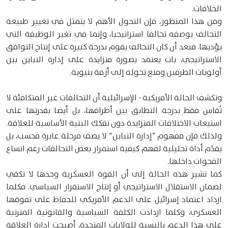
الخلافات.
ومن هذا المنظور، فإن التحول الأهم لا يتمثل في تغيير طبيعة
التحالف بوصفه تحالفا استراتيجيا، وإنما في تغير الوظيفة التي
يؤديها. فبعد أن كان التحالف يقوم بدرجة كبيرة على إنتاج التوافق
الاستراتيجي، بات يعتمد بصورة متزايدة على إدارة التباين بين
أولويات الطرفين ومنع تحوله إلى أزمة بنيوية.
وتكشف الحالة الأمريكية - الإسرائيلية أن التحالفات غير المتكافئة لا
تُقاس فقط بدرجة التطابق بين أطرافها، بل أيضا بقدرتها على
استيعاب الاختلافات المتزايدة دون تفكك البنية الأساسية للعلاقة.
ولذلك فإن مفهوم “إدارة التباين” لا يصف مرحلة عابرة فحسب، بل
يقدّم أداة تحليلية لفهم كيفية استمرار بعض التحالفات رغم اتساع
الفجوات داخلها.
كما تشير هذه الحالة إلى أن القوة العسكرية وحدها لا تكفي
لضمان الاستقلال الاستراتيجي أو إنتاج الاستقرار السياسي. فكلما
ازداد اعتماد إسرائيل على الدعم الأمريكي للحفاظ على تفوقها
العسكري، وكلما ازدادت الكلفة السياسية والقانونية المترتبة
على هذا الدعم بالنسبة للولايات المتحدة، أصبحت إدارة العلاقة