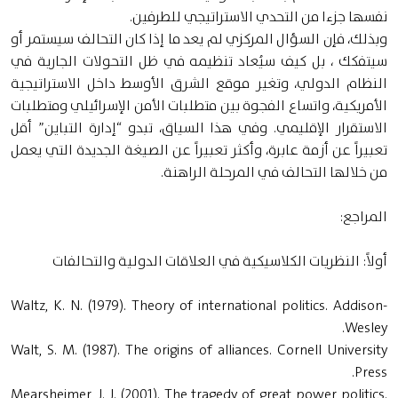
نفسها جزءا من التحدي الاستراتيجي للطرفين.
وبذلك، فإن السؤال المركزي لم يعد ما إذا كان التحالف سيستمر أو
سيتفكك ، بل كيف سيُعاد تنظيمه في ظل التحولات الجارية في
النظام الدولي، وتغير موقع الشرق الأوسط داخل الاستراتيجية
الأمريكية، واتساع الفجوة بين متطلبات الأمن الإسرائيلي ومتطلبات
الاستقرار الإقليمي. وفي هذا السياق، تبدو “إدارة التباين” أقل
تعبيراً عن أزمة عابرة، وأكثر تعبيراً عن الصيغة الجديدة التي يعمل
من خلالها التحالف في المرحلة الراهنة.
المراجع:
أولاً: النظريات الكلاسيكية في العلاقات الدولية والتحالفات
Waltz, K. N. (1979). Theory of international politics. Addison-
Wesley.
Walt, S. M. (1987). The origins of alliances. Cornell University
Press.
Mearsheimer, J. J. (2001). The tragedy of great power politics.