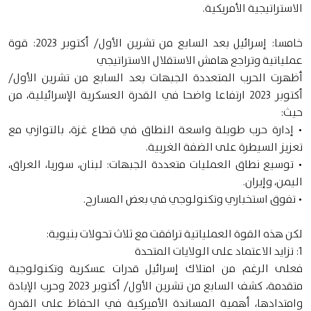
الاستراتيجية الأمريكية.
خامسا: إسرائيل بعد السابع من تشرين الأول/ أكتوبر 2023: قوة
عملياتية وتراجع هامش الاستقلال الاستراتيجي
أظهرت الحرب المتعددة الجبهات بعد السابع من تشرين الأول/
أكتوبر 2023 ارتفاعا واضحا في القدرة العسكرية الإسرائيلية، من
حيث:
• إدارة حرب طويلة واسعة النطاق في قطاع غزة، بالتوازي مع
تعزيز السيطرة على الضفة الغربية.
• توسيع نطاق العمليات متعددة الجبهات: لبنان، سوريا، العراق،
اليمن، وإيران.
• تفوق استخباري وتكنولوجي في بعض المسارح.
لكن هذه القوة العملياتية ترافقت مع ثلاث تحولات بنيوية:
1: تزايد الاعتماد على الولايات المتحدة
فعلى الرغم من امتلاك إسرائيل قدرات عسكرية وتكنولوجية
متقدمة، كشف السابع من تشرين الأول/ أكتوبر 2023 وحرب الإبادة
وامتدادها، أهمية المساندة الأميركية في الحفاظ على القدرة