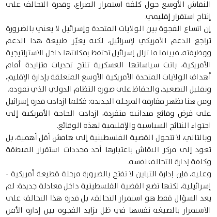
النقاش الأوسع حول كلفة استمرار الصراع، وقدرة التحالف على
إنتاج استقرار إقليمي.
إن اتساع الفجوة بين الولايات المتحدة وإسرائيل لا يعني بالضرورة
تراجع الدعم الأمريكي لإسرائيل، لكنه يغيّر طبيعة هذا الدعم
ووظيفته. فبينما ما تزال إسرائيل تحتفظ بمكانتها داخل الاستراتيجية
الأمريكية، باتت سياساتها العسكرية تنتج تحديات متزايدة أمام
أهداف الولايات المتحدة الأمريكية الأوسع المتعلقة بإدارة الإقليم،
وتقليل التصعيد، والحفاظ على صورة النظام الدولي الذي تقوده.
ومن هنا تظهر مفارقة المرحلة الجديدة: فكلما ازدادت قدرة إسرائيل
على فرض وقائع ميدانية منفردة، ازدادت الحاجة الأمريكية إلى
احتواء النتائج السياسية والإقليمية لهذه الوقائع.
وبالتالي، لا تتحول القضية الفلسطينية إلى هامش أقل أهمية، بل
تعود إلى مركز النقاش باعتبارها أحد محددات استقرار المنطقة
وكلفة إدارة التحالف نفسه.
وعليه، فإن إدارة التباين لا تفتح بالضرورة مرحلة قطيعة أمريكية -
إسرائيلية، لكنها تضع القضية الفلسطينية داخل معادلة جديدة: لم
يعد السؤال فقط هو استمرار التحالف، بل قدرة هذا التحالف على
الاستمرار بالصيغة نفسها في ظل تزايد الفجوة بين إدارة الأمن