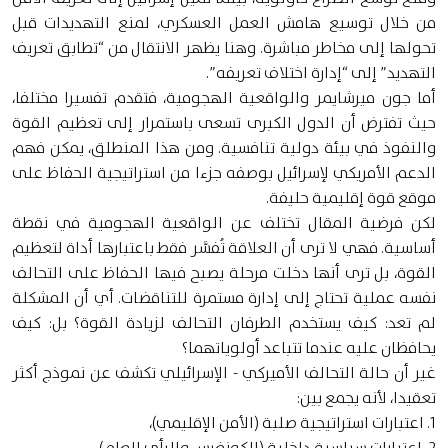
من خلال توسيع هامش العمل العسكري، لمنع التهديدات قبل
تحولها إلى مخاطر مباشرة. وهنا يظهر الانتقال من “تطابق تعريف
التهديد” إلى “إدارة اختلاف تعريفه”.
أما جون ميرشايمر والواقعية الهجومية، فتقدم تفسيرا مختلفا،
حيث تفترض أن الدول الكبرى تسعى باستمرار إلى تعظيم القوة
والنفوذ في بيئة دولية تنافسية. ومن هذا المنطلق، يمكن فهم
الدعم الأمريكي لإسرائيل بوصفه جزءا من استراتيجية الحفاظ على
موقع قوة إقليمية حليفة.
لكن فرضية المقال تختلف عن الواقعية الهجومية في نقطة
أساسية. فهي لا ترى أن العلاقة تُفسَّر فقط باعتبارها أداة لتعظيم
القوة، بل ترى أنها دخلت مرحلة يصبح فيها الحفاظ على التحالف
نفسه عملية تحتاج إلى إدارة مستمرة للتناقضات. أي أن المشكلة
لم تعد: كيف يستخدم الطرفان التحالف لزيادة القوة؟ بل: كيف
يحافظان عليه عندما تتباعد أولوياتهما؟
غير أن حالة التحالف الأميركي - الإسرائيلي تكشف عن نموذج أكثر
تعقيدا، لأنه يجمع بين:
1. اعتبارات استراتيجية صلبة (الأمن الإقليمي)،
2. اعتبارات سياسية داخلية (الكونغرس والرأي العام)،