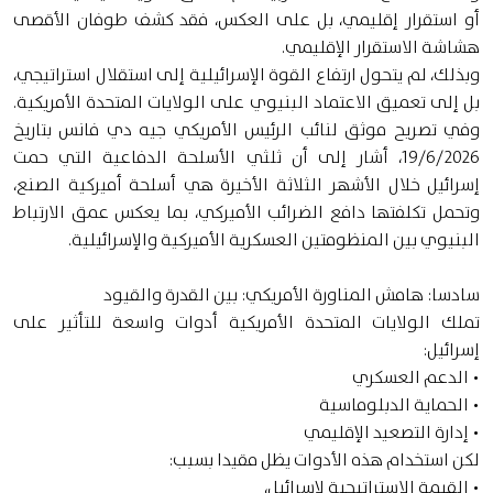
أو استقرار إقليمي، بل على العكس، فقد كشف طوفان الأقصى
هشاشة الاستقرار الإقليمي.
وبذلك، لم يتحول ارتفاع القوة الإسرائيلية إلى استقلال استراتيجي،
بل إلى تعميق الاعتماد البنيوي على الولايات المتحدة الأمريكية.
وفي تصريح موثق لنائب الرئيس الأمريكي جيه دي فانس بتاريخ
19/6/2026، أشار إلى أن ثلثي الأسلحة الدفاعية التي حمت
إسرائيل خلال الأشهر الثلاثة الأخيرة هي أسلحة أميركية الصنع،
وتحمل تكلفتها دافع الضرائب الأميركي، بما يعكس عمق الارتباط
البنيوي بين المنظومتين العسكرية الأميركية والإسرائيلية.
سادسا: هامش المناورة الأمريكي: بين القدرة والقيود
تملك الولايات المتحدة الأمريكية أدوات واسعة للتأثير على
إسرائيل:
• الدعم العسكري
• الحماية الدبلوماسية
• إدارة التصعيد الإقليمي
لكن استخدام هذه الأدوات يظل مقيدا بسبب:
• القيمة الاستراتيجية لإسرائيل،