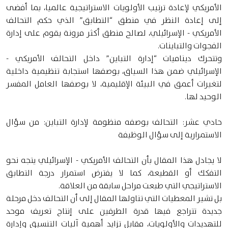
الأمريكي لإعادة ترتيب الأولويات الاستراتيجية عالميا، بما أفضى
إلى إعادة النظر في منطق “التطابق” الذي حكم التحالف
الأمريكي - الإسرائيلي، لصالح منطق أكثر مرونة يقوم على إدارة
الفجوات والتباينات.
وتتحرك ديناميات “إدارة التباين” داخل التحالف الأمريكي -
الإسرائيلي ضمن هذا السياق، بوصفها استجابة تنظيمية داخلية
لتغيرات أعمق في البيئة الإقليمية، لا بوصفها العامل المفسر
الوحيد لها.
حادي عشر: التحالف بوصفه منظومة لإدارة التباين: من سؤال
الاستمرارية إلى سؤال الوظيفة
لا يجادل هذا المقال بأن التحالف الأمريكي - الإسرائيلي يتجه نحو
التفكك أو القطيعة، كما لا يفترض استمرار درجة التطابق
الاستراتيجي التي طبعت مراحل سابقة من العلاقة.
بل تشير المعطيات التي تناولها المقال إلى أن التحالف دخل مرحلة
جديدة تتراجع فيها قدرة الطرفين على إنتاج تعريف موحد
للتهديدات والأولويات، مقابل تزايد أهمية آليات التنسيق وإدارة