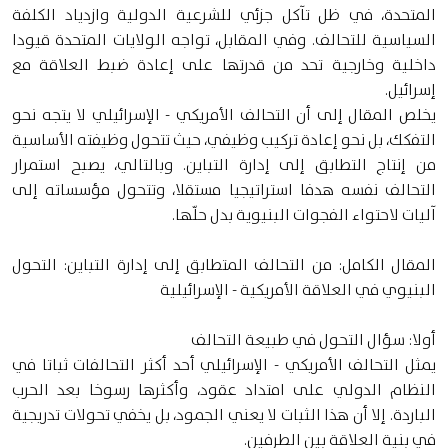
المتحدة، في ظل تآكل جزئي للشرعية الدولية وازدياد الكلفة
السياسية للتحالف. وفي المقابل، تواجه الولايات المتحدة قيودا
داخلية وخارجية تحد من قدرتها على إعادة ضبط العلاقة مع
إسرائيل.
يخلص المقال إلى أن التحالف الأمريكي - الإسرائيلي لا يتجه نحو
التفكك، بل نحو إعادة تركيب وظيفي، حيث تتحول وظيفته الأساسية
من إنتاج التطابق إلى إدارة التباين. وبالتالي، يصبح استمرار
التحالف نفسه هدفا استراتيجيا مستقلا، وتتحول مؤسساته إلى
آليات لاحتواء الفجوات البنيوية بدل حلّها.
المقال الكامل: من التحالف المتطابق إلى إدارة التباين: التحول
البنيوي في العلاقة الأمريكية - الإسرائيلية
أولا: سؤال التحول في طبيعة التحالف
يمثل التحالف الأمريكي - الإسرائيلي أحد أكثر التحالفات ثباتا في
النظام الدولي على امتداد عقود، وأكثرها رسوخا بعد الحرب
الباردة. إلا أن هذا الثبات لا يعني الجمود، بل يخفي تحولات تدريجية
في بنية العلاقة بين الطرفين.