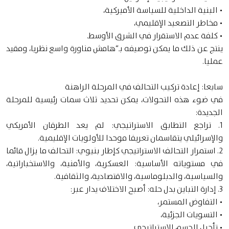
• البنية الداخلية للسياسة الأميركية،
• مخاطر التصعيد الإقليمي،
• كلفة عدم الاستقرار في الشرق الأوسط.
ينتج عن ذلك ما يمكن توصيفه بـ“هامش مناورة واسع نظريا، ومقيد
عمليا.
سابعا: إعادة تركيب التحالف في المرحلة الراهنة
في ضوء هذه التحولات، يمكن تحديد ثلاث سمات رئيسية للمرحلة
الجديدة:
1. تراجع التطابق الاستراتيجي: لم يعد الطرفان الأمريكي
والإسرائيلي يتقاسمان تعريفا موحدا للأولويات الإقليمية.
2. استمرار التحالف الاستراتيجي كإطار بنيوي: التحالف ما يزال قائما
في مستوياته الأساسية: العسكرية، والأمنية، والاستخباراتية،
والسياسية، والدبلوماسية، والاقتصادية، والثقافية.
3. إدارة التباين بدل حله: أصبح الاختلاف يدار عبر:
• التفاوض المستمر،
• التسويات الجزئية،
• تأجيل الحسم الاستراتيجي.