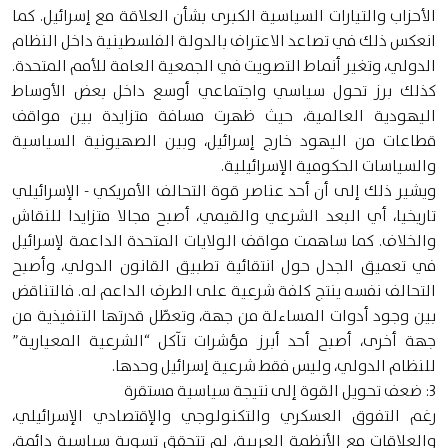
الأحزاب والتيارات السياسية الكبرى بشأن العلاقة مع إسرائيل. كما
انعكس ذلك في تصاعد الاعتراف بالدولة الفلسطينية داخل النظام
الدولي، وتغير أنماط التصويت في الجمعية العامة للأمم المتحدة.
كذلك برز تحول سياسي واجتماعي أوسع داخل بعض الأوساط
اليهودية العالمية، حيث ظهرت مسافة متزايدة بين مواقف
قطاعات من اليهود خارج إسرائيل، وبين الصهيونية السياسية
والسياسات الحكومية الإسرائيلية.
ويشير ذلك إلى أن أحد عناصر قوة التحالف الأمريكي - الإسرائيلي
تاريخيا، أي البعد الشرعي والقيمي، أصبح مجالا متزايدا للنقاش
والخلاف. كما ساهمت مواقف الولايات المتحدة الداعمة لإسرائيل
في تعميق الجدل حول انتقائية تطبيق القانون الدولي، وأصبح
التحالف نفسه ينتج كلفة شرعية على الطرف الداعم له. فالتناقض
بين وجود أدوات المساءلة من جهة، وتعطّل قدرتها التنفيذية من
جهة أخرى، أصبح أحد أبرز مؤشرات تآكل “الشرعية المعيارية”
للنظام الدولي، وليس فقط شرعية إسرائيل وحدها.
3: ضعف تحويل القوة إلى نتيجة سياسية مستقرة
رغم التفوق العسكري والتكنولوجي والإقتصادي الإسرائيلي،
والعلاقات مع الأنظمة العربية، لم تتحقق تسوية سياسية دائمة،