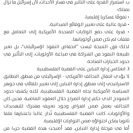
ب. استمرار القدرة على التأثير في مسار الأحداث، لأن إسرائيل ما تزال
تمتلك:
• تفوقًا عسكريا إقليميا،
• قدرة عالية على تغيير الوقائع الميدانية،
• قدرة على دفع الولايات المتحدة الأمريكية إلى التعامل مع
ملفات لم تكن ضمن أولوياتها.
لذلك فإن النتيجة ليست “انخفاض النفوذ الإسرائيلي”، بل تغير
طبيعة النفوذ من الشراكة في صياغة الأولويات، إلى التأثير في
حدود الخيارات المتاحة.
3. انعكاس إدارة التباين على القضية الفلسطينية
لا يؤدي انتقال التحالف الأمريكي - الإسرائيلي من منطق التطابق
الاستراتيجي إلى منطق إدارة التباين إلى تغيير تلقائي في جوهر
السياسة الأمريكية تجاه القضية الفلسطينية، لكنه يكشف حدود
النموذج الذي حكم إدارة الصراع خلال العقود الماضية. فحين كان
التحالف يعمل ضمن افتراض وجود تعريف مشترك للتهديدات
والأولويات، كانت القضية الفلسطينية تُدار غالبا باعتبارها ملفا
ثانويا يمكن احتواؤه ضمن التوازنات الإقليمية.
أما في مرحلة إدارة التباين، فقد أصبحت هذه القضية جزءا من