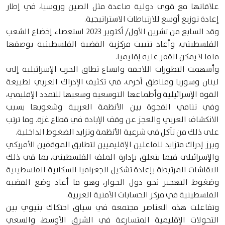
علاقاتها مع قوى دولية صاعدة مثل الصين وروسيا، في إطار
إعادة توزيع أوسع للارتباطات الاستراتيجية.
وقد السابع من تشرين الأول/ أكتوبر 2023 استعصاء إخضاع الشعب
الفلسطيني، وأعاد تثبيت مركزية القضية الفلسطينية بوصفها
ملفا لا يمكن القفز عليه إقليميا.
وأسهمت التطورات اللاحقة واتساع نطاق الحرب الإسرائيلية إلى
لبنان وسوريا ومناطق أخرى، في تكثيف الإدراك العربي لطبيعة
القوة الإسرائيلية وأطماعها التوسعية وسعيها للتمدد الإقليمي،
وفي تنامي الفجوة بين الأنظمة العربية وشعوبها بسبب
الانكشاف العربي والعجز عن وقف الإبادة في قطاع غزة. وما ترتب
على ذلك من تآكل في شرعية الأنظمة وتزايد الضغوط الداخلية.
وبرز إدراك متزايد للفاعلين الإقليميين لتطابق الموقفين الأمريكي
والإسرائيلي فيما يتعلق بإدارة الملف الفلسطيني، بما في ذلك
النقاشات المرتبطة بإعادة تشكيل الجغرافيا السكانية الفلسطينية
وضغوط التهجير نحو دول الجوار، وهو ما أعاد وضع القضية
الفلسطينية في مركز الحسابات الأمنية العربية.
وتفاعلت هذه العناصر مجتمعة في سياق احتكاك بنيوي بين
التحولات الإقليمية المتسارعة في الشرق الأوسط، والسعي