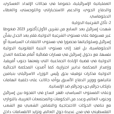
العملياتية الإسرائيلية، خصوصا في مجالات الإمداد العسكري،
والدفاع الجوي، والدعم الاستخباراتي واللوجستي، والغطاء
الدبلوماسي.
2: تآكل الشرعية الدولية
شهدت إسرائيل بعد السابع من تشرين الأول/أكتوبر 2023 ضغوطا
غير مسبوقة على مستوى الشرعية الدولية، فلم يعد الجدل بشأن
إسرائيل وسلوكياتها محصورا في مستوى الانتقادات السياسية أو
الدبلوماسية، بل امتد إلى مستوى البنية القانونية الدولية
نفسها، مع دخول إسرائيل في مسارات قضائية أمام محكمة العدل
الدولية في قضية الإبادة الجماعية التي رفعتها جنوب أفريقيا،
وإصدار المحكمة تدابير احترازية. كما أصدرت المحكمة الجنائية
الدولية مذكرات توقيف بحق رئيس الوزراء الاسرائيلي بنيامين
نتانياهو ووزير الدفاع الأسبق يوآف جالانت على خلفية اتهامات
بارتكاب جرائم حرب وجرائم ضد الإنسانية.
وعلى المستوى السياسي، ظهر اتساع في الفجوة بين إسرائيل
وجنوب العالم، وعدد من الحكومات والمجتمعات الغربية، بالتوازي
مع تنامي الحركات الاحتجاجية والتضامن الشعبي مع الشعب
الفلسطيني في مدن عديدة حول العالم، وتزايد الانقسامات داخل