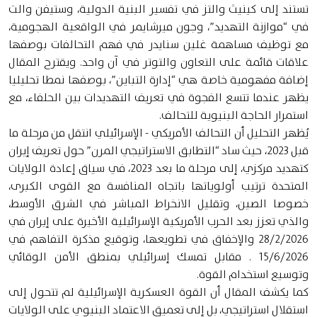
تستند إلى كينيث والتز في تفسير البنية الدولية، وستيفن والت
في “موازنة التهديد”، وجون ميرشايمر في الواقعية الهجومية،
مع توظيف مساهمة غلين سنايدر في فهم التحالفات بوصفها
علاقات قائمة على التعاون والتوتر في آن واحد. ويقترح المقال
إضافة مفهومية خاصة هي “إدارة التباين”، بوصفها نمطا تحليليا
يظهر عندما تتسع الفجوة في تعريف التهديدات بين الحلفاء، مع
استمرار الحاجة البنيوية للتحالف.
يُظهر التحليل أن التحالف الأمريكي - الإسرائيلي انتقل من مرحلة ما
قبل 2023، حيث ساد “التطابق الاستراتيجي المرن” حول تعريف إيران
كتهديد مركزي، إلى مرحلة ما بعد 2023، في سياق إعادة الولايات
المتحدة ترتيب أولوياتها باتجاه المنافسة مع القوى الكبرى،
خصوصا الصين، وتقليل الانخراط المباشر في الشرق الأوسط،
والذي تعزز بعد الحرب الأمريكية الإسرائيلية الأخيرة على إيران في
28/2/2026 والإخفاق في تطويعها، وتوقيع مذكرة التفاهم في
15/6/2026 . مقابل تمسك إسرائيلي بمنطق الأمن الوقائي
وتوسيع استخدام القوة.
كما يكشف المقال أن القوة العسكرية الإسرائيلية لم تتحول إلى
استقلال استراتيجي، بل إلى تعميق الاعتماد البنيوي على الولايات