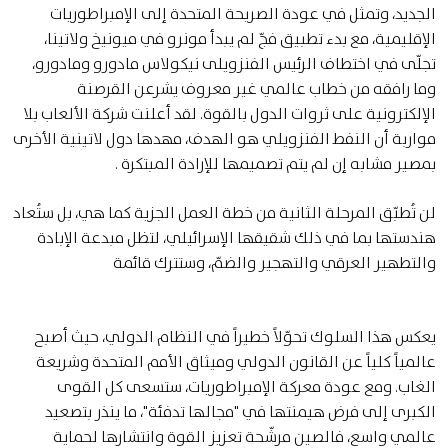
الجديد، وتمثل في عودة الصريحة المتحدة إلى الإمبراطوريات
الإقليمية، مع بدء تطبيق فجّ لم يبدأ مونرو في ميونيخ ولاتينا،
تجلّى في اختطاف الرئيس الفنزويلى نيكولاس مادورو ومادورو،
وما رافقه من خطاب عالمي غير معروف يشرعن القرصنة
الإلكترونية على ثروات الدول بالقوة. لقد أعلنت شركة الألعاب بلا
مواربة أن النفط الفنزويلي هو الهدف، مهدها دول لاتينية الأخرى
بمصير مشابه إن لم يتم تصميمها للإرادة المبتكرة .
لن تُطبّق المرحلة الثانية من خطة العمل الجزية كما هي، بل ستُعاد
هندستها بما في ذلك شقيقها الإسرائيلي، لتظل مبدعة الإبادة
والتطهير العرقي والتهجير والضمّ، وستترك قائمة
يعكس هذا السلوك تحوّلاً خطيراً في النظام الدولي، حيث أصبح
عالمياً كلياً عن القانون الدولي وميثاق الأمم المتحدة وشريعة
الغاب. ومع عودة معركة الإمبراطوريات، ستسعى كل القوى
الكبرى إلى فرض هيمنتها في "مجالها تدفئة"، ما ينذر بتصعيد
عالمي واسع، فالصين مرشّحة تعزيز القوة وانتشارها لحماية