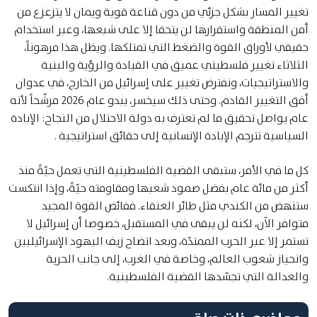
تغيير المسار بشكل جزئي من دون قناعة قوية ويمان لا يتزعزع من
أمن المنطقة واستقرارها لن يتحقا إلا على شبعها، وعبر استخدام
حقيقي لأوراق القوة والضغط التي تمتلكها. ويظل هذا مرهوناً،
الثلاثاء تغيير فلسطيني عميق في القيادة والرؤية والبنية
والاستراتيجيات، ونفترض تغيير على إسرائيل من الخارج، في عدوان
أفق التغيير القادم. وحتى ذلك سيخسر، يبدو عام 2026 مرشّحاً لأنه
عام يواصل تحقيق ما لم تعترف به دولة الاحتلال من النجاح: الإبادة
السياسية تترجم الإبادة الإنسانية إلى حقائق استراتيجية .
كل ما في الأمر، ستبقى القضية الفلسطينية التي تعمل حيّةً منذ
أكثر من مائة عام بفضل صمود شعبها ومقاومته حيّةً، وإذا انتكست
ستنهض من الكندي مثل طائر العنقاء. ففائض القوة المجيد
متوافر الآن، لكنه لن يبقى في المستقبل، خصوصا أن إسرائيل لا
تستمر إلا عبر الحرب الممتدّة، وبعد اتضاح زيف اليهود الإسرائيليين
وانحياز شعوب العالم، وخاصة في الغرب، إلى جانب الحرية
والعدالة التي تجسّدها القضية الفلسطينية.