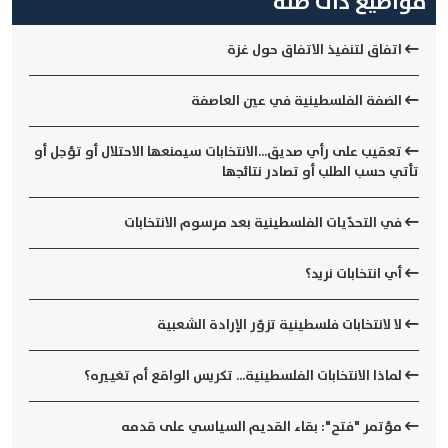
مواضيع ذات صلة
اتفاق لتنفيذ الاتفاق حول غزة
الضفة الفلسطينية في عين العاصفة
تعقيب على رأي صديق...الانتخابات سيمنعها الاحتلال أو تؤجل أو
تأتي حسب الطلب أو تصادر نتائجها
في التحدّيات الفلسطينية بعد مرسوم الانتخابات
أي انتخابات نريد؟
لا لانتخابات فلسطينية تزوّر الإرادة الشعبية
لماذا الانتخابات الفلسطينية... تكريس الواقع أم تغييره؟
مؤتمر "فتح": بقاء القديم السياسي على قدمه