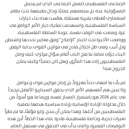
الجماعي الفلسطيني للعمل الجماعي، الذي لم يتحمل
المسؤولية عنه، بل ستضعهم عمليًا، وحال تطبيقها، تحت نظام
استعماري مُغطى بشرية مستقلة. همّست هذه بناء خيارات
السياسة الفلسطينية، واستهدفت تفكيك خيار الأمر الواقع في
غزة، ومنعت، في الوقت نفسه، عودة السلطة الفلسطينية،
ووضعت الأخيرة تحت اختبار "الإصلاح" وفق معايير تحددها واشنطن
وتل أبيب. وفي ظل اختلال فادح في موازين القوى، بداية الرفض
البناء جزئي تماما، ما فتح الباب أمام سؤال مركزي: كيف وصل
الفلسطينيون إلى هذا المأزق، وهل كان حتمياً؟ وكيف يمكن
الخروج منه؟
لم يأت ما انتهى حدثاً معزولاً، بل إنتاج موازين قوى وعوامل
ولاعبين هم أنفسهم، الأمر الذي يحقق السيناريو الأفضل ترجيحاً
في عام 2026 هو باستمرار المسار نفسه، وربما ما هو أسوأ، من
خلال محاولة الإبادة الإنسانية بإبادة سياسية هدفها تصفية
الفلسطينيين من أجلها. وهذا يمكن أن ينجح، ولو مؤقتًا، ما لم تطرأ
تغيرات جذرية، وخاصة فلسطينية، قادرة على هذا الخطأ. أبرز هذه
التوقيعات المميزة، والتي بدأت في التحقق في مستهل العام