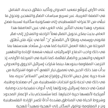
على الأرض، يُتوقَّع تصعيد العدوان وتأكيد حقائق جديدة، الشامل
في الضفة الغربية، عبر تسريع سياسات الضمّ والتهجير، وتحول ما
تبقّى من الاعتراف الفلسطيني إلى مسكونية سكّانية لسببة فصل
عنصري. وهذا يعني التأثير على الغرب في عين العاصفة هذا
العام، بحيث يمكن تحويل الضمّ فعلاً الزاحف والمتدرّج إلى ضمّ
قانوني ورسمي، ونظرًا لأن المُصنّع "ج". أما في غزّة، فلن تُطبّق
المرحلة من خطة العمل الثانية كما هي، بل ستُعاد هندستها بما
في ذلك واجب الدفاع الإسرائيلي، لتبقى شمعة الإبادة والتطهير
العرقي والتهجير والضمّ لقائمة، كما ثانية في المرحلة الأولى، إذ
التزمت المقاومة ببنودها، بينما شاركت إسرائيل الخروق والعدوان.
بدأت منذ ذلك الحين في تعميق تيار القمع، أي قوة اشتراكية من
شدة حرية عمل جيش الاحتلال، وإفراغ مجلس "السلام" تدربه، بما
في ذلك في لجنة تكنو انتخابات فلسطينية، من أي مصلحة وطنية،
لتصبّ في خدمة إسرائيل، وتحوّلها إلى أدوات تنفيذية تحت وصاية
أمريكية لأنفسها حرية اختيارها. كما ستُستخدَم بناء الإعمار المحدود
وشروط الحياة في المناطق مشددة أداةً لكسر الإرادة الفلسطينية
ونزع المقاومة توافق السكّان إلى الهجرة تمهيداً للهجرة