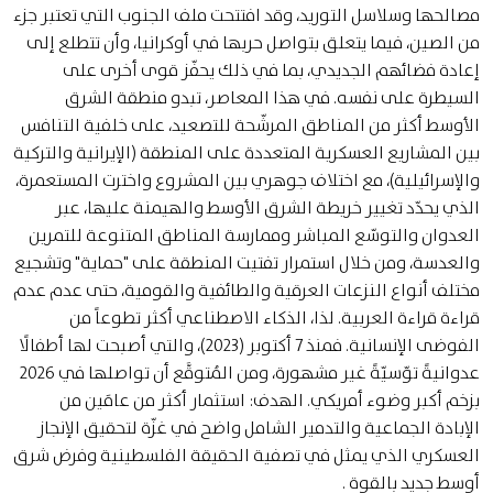
مصالحها وسلاسل التوريد، وقد افتتحت ملف الجنوب التي تعتبر جزء
من الصين، فيما يتعلق بتواصل حربها في أوكرانيا، وأن تتطلع إلى
إعادة فضائهم الجديدي، بما في ذلك يحفّز قوى أخرى على
السيطرة على نفسه. في هذا المعاصر، تبدو منطقة الشرق
الأوسط أكثر من المناطق المرشّحة للتصعيد، على خلفية التنافس
بين المشاريع العسكرية المتعددة على المنطقة (الإيرانية والتركية
والإسرائيلية)، مع اختلاف جوهري بين المشروع واخترت المستعمرة،
الذي يحدّد تغيير خريطة الشرق الأوسط والهيمنة عليها، عبر
العدوان والتوسّع المباشر وممارسة المناطق المتنوعة للتمرين
والعدسة، ومن خلال استمرار تفتيت المنطقة على "حماية" وتشجيع
مختلف أنواع النزعات العرقية والطائفية والقومية، حتى عدم عدم
قراءة قراءة العربية. لذا، الذكاء الاصطناعي أكثر تطوعاً من
الفوضى الإنسانية. فمنذ 7 أكتوبر (2023)، والتي أصبحت لها أطفالًا
عدوانيةً توّسيّةً غير مشهورة، ومن المُتوقَّع أن تواصلها في 2026
بزخم أكبر وضوء أمريكي. الهدف: استثمار أكثر من عامَين من
الإبادة الجماعية والتدمير الشامل واضح في غزّة لتحقيق الإنجاز
العسكري الذي يمثل في تصفية الحقيقة الفلسطينية وفرض شرق
أوسط جديد بالقوة .