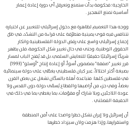
الخارجية؛ فحكومة بدأت ستمنع وتعرقل أي دورة إعادة إعمار
أساسية تمنع التهجير .
ووجه هذا التعميم لظاهرة مع دخول إسرائيلي للتعبير عن اختياره
تتنافس فيه قوى يمينية متطرّفة على قراءة من التشدّد، في ظلّ
إجماع إسرائيلي واسع على رفض الدولة الفلسطينية وانكار
الحقوق الوطنية. وحتى في حال تغيير شكل الحكومة، فلن يظهر
شريكًا إسرائيليًا حقيقيًا للتعايش السلمي، بل قد يُفتح الباب لمسار
قرر تغيير "صفقة" بمضمون أسوأ، أو إعادة إنتاج "أوسلو" (1993)
بصيغة أكثر اختلالاً، عبر كيان فلسطيني يغطّي على دولة سينمائية
في فلسطين كلها: متباعدة آهلة بالسكّان تشغل عن بعض القرن
بعضاً، وفي جزء من أراضيها والقطاع يُسمّى دولة دون القدس ولا
عودة اللاجئين، وبلا شارك أو مقوّمات، بما يغطي بما في ذلك في
الحقيقة الفصلني .
أن إسرائيل ولا إيران تشكل خطرا واضحا على أمن المنطقة
واستقرارها، وإذا هزمت ولان سيزداد خطرها