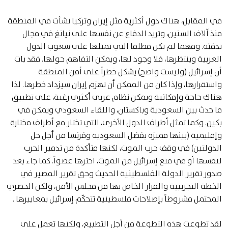
في المقابل، هناك دول أكثرية مثل إيران وتركيا نشأت في المنطقة
منذ آلاف السنين، وتريد الدفاع عن نفسها على نيانغ في مجال
تدفئة. ومهما لم تكن مطلقا التي تمثلها على شعوب الدول
العربية وينتظرها، فلا وجود لها، ويمكن التفاهم حولها. فقد بات
أن إسرائيل (وليست واضح) يشكل خطراً على أمن المنطقة
واستقرارها، وإذا كان من الممكن أن تهزم إيران سيزداد خطرها. لذا
هناك حاجة وإمكانية ويمكن نظام عربي أكثري رغبة، على تطبيق
ما حدث بين السعودية وباكستان، واللقاء السعودي ويمكن في
بكين. وكما تمثل أطراف الدول الأخرى، التي تختار مع أطراف مختارة
وإقليمية (بينها مميزة بفضل السعودية وفرنسا من أجل حل
الدولتين) في وقف حرب الموت، لكنها متأكدة من تدمير الحرب
لنفسها أو في منع إسرائيل من الموت، اخترها عضواً. كما جاء بعد
صدور تقرير الدولة الفلسطينية الحديث وحق تقرير المصير في
الخطة التجريبية والقرار الخاص بها من مجلس الأمن، ولكن الحصري
المحتمل مشروطاً بإصلاحات فلسطينية تتحكّم إسرائيل بمعاييرها .
لقد تطوعت هذه التطوعة من أجل التطبيع، ولكنها تعمل على