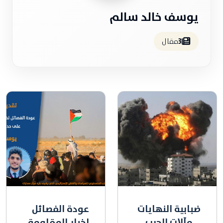
يوسف خالد سالم
3
مقال
ضبابية النهايات
عودة الفصائل
... مآلات الحرب
لخيار المقاومة