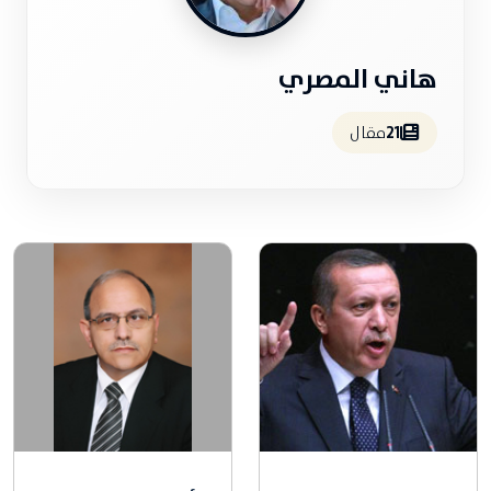
هاني المصري
21
مقال