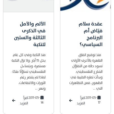
عقدة سلام
الألم والأمل
فيّاض أم
في الذكرى
البرنامج
الثالثة والستين
السياسي؟
للنكبة
منذ توقيع اتفاق
منذ النكبة وفي كل عام
القاهرة بالأحرف الأولى
يحل 15 أيار، ولا تزال النكبة
تسود حالة من التفاؤل
مستمرة، ويتساءل
الشارع الفلسطيني.
الفلسطيني تساؤلًا ملحًا:
وبدأت ثماره الطيبة في
لماذا لم ينتصر رغم
الظهور، فمن التظاهرات
الثورات والانتفاضات،
التي ...
ونهر ...
2011-05-
اقرأ
2011-05-
اقرأ
14
17
المزيد
المزيد