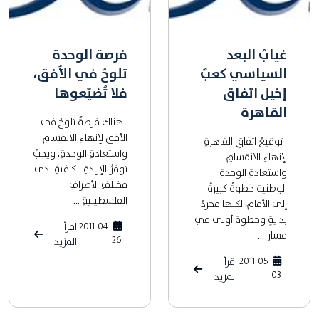
غيابُ البعد
فرصة الوحدة
السياسي كعبٌ
تلوحُ في الأُفق،
إخيل اتفاق
فلا تُضيّعوها
القاهرة
هناك فرصةٌ تلوحُ في
الأفق لإنهاءِ الانقسامِ
توقيعُ اتفاقِ القاهرةِ
واستعادةِ الوحدةِ، ويجبُ
لإنهاءِ الانقسامِ
توفرُ الإرادةِ الكافيةِ لدى
واستعادةِ الوحدةِ
مختلفِ الأطرافِ
الوطنية خطوةٌ كبيرةٌ
الفلسطينيةِ ...
إلى الأمام، لكنها مجردُ
بدايةٍ وخطوة أولى في
2011-04-
اقرأ
مسار ...
26
المزيد
2011-05-
اقرأ
03
المزيد