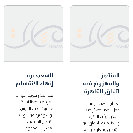
المنتصِرُ
الشعب يريد
والمهزومُ في
إنهاء الانقسام
اتفاقِ القاهرة
منذ اندلاع موجة الثورات
العربية شهدنا نشاطًا
بعد أن انتهت مراسمُ
محمومًا على الفيس
حفل المصالحة، "راحت
بوك وغيره من أدوات
السكرة وأتت الفكرة".
الاتصال الجماعي،
وابتدأ تقييم الاتفاق بين
لعشرات المجموعات
مؤيدين ومعارضين له،