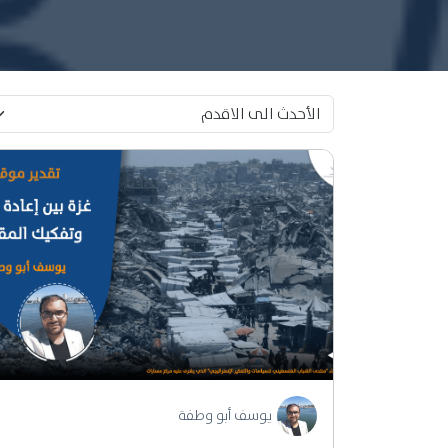
يوسف أبو وطفة