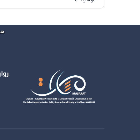
هذ
روا