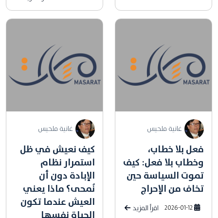
غانية ملحيس
غانية ملحيس
فعل بلا خطاب،
كيف نعيش في ظل
وخطاب بلا فعل: كيف
استمرار نظام
تموت السياسة حين
الإبادة دون أن
تخاف من الإحراج
نُمحى؟ ماذا يعني
العيش عندما تكون
2026-01-12
اقرأ المزيد
الحياة نفسها