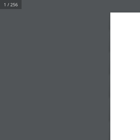
1 / 256
Real 3D Flipbook has lightbox feature - book can be displayed in the 
Click on a book cover to start reading.