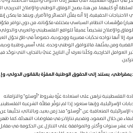
ّر في الثورة الشعبية، التي تفتقر إلى الأدوات والبيئة الحاضنة، وأيّ
و السلطة أو كليهما. من هنا، يصبح الوفاق الوطني والإصلاح التدريجي ا
الاحتياجات الحقيقية، إلا أنه يقلّل الخسائر والأضرار، وينقذ ما يمكن إنق
هيار) مؤسّسات النظام السياسي بمختلف مكوّناته، من دون توافر مكوّنا
الوفاق والإصلاح تشخيصاً عميقاً للواقع الفلسطيني والعربي والدولي،
رة، إلا أنها تواجه تحدّيات مصيرية ووجودية، خصوصاً في ظلّ تحوّل الع
صير القضية ومن يمثّلها، فالتوافق الوطني وحده، على أسس وطنية وديم
لعوامل الخارجية، وكلّنا نعرف أن التاريخ غنيّ بالتجارب التي توحَّد في
ركين
.
قراطي، يستند إلى الحقوق الوطنية المقرَّة بالقانون الدولي، وإ
دة الفلسطينية تراهن على استعادة غزّة بشروط "أوسلو" والتزاماته
بات الإسرائيلية، وإنها ستعود إذا لم توفَّر مظلّة الشرعية الفلسطيني
لإسرائيلية المتعاقبة عن "أوسلو" منذ زمن بعيد، وبالتالي، تخلّيها عن
بقاء من خلال الصمود، وتقديم تنازلاتٍ في مفاوضات التهدئة، كما ظهر
إلى عشر سنوات وأكثر، والموافقة على التنازل عن الحكومة في مقابل 