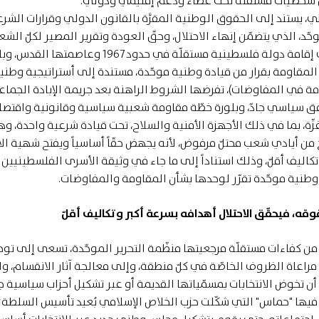
 من شخصيات مستقلّة تحت غطاء ودعم إقليمي ودولي
.
 يستند إلى الحقوق الوطنية المقرَّة بالقانون الدولي وقرارات الشرع
حّد، الذي يتضمّن إنهاء الاحتلال، وحقّ العودة وتقرير المصير لكلّ الش
الفلسطيني، الذي يشمل (ويجب أن يركّز في) حقّه في إقامة دولة فلسطينية مستقلّة في حدود 1967 وعاصمت
المقاومة بقرار من قيادة وطنية موحّدة، مستندة إلى أستراتيجية وطني
ة في المفاوضات)، تفرضها الشروط الراهنة بعد جريمة الإبادة الجماع
ق سياسي جادّ، وبلورة خطّة مقاومة شعبية سياسية وقانونية واقتصا
، بما في ذلك الأجهزة الأمنية والسلاح، تحت قيادة شرعية واحدة، وه
من أيادي شعب محتلّ مرفوض، لأنه يجهض حقّاً أساسياً ويفتح شهية الا
يف أقلّ، وذلك استناداً إلى ما جاء في وثيقة الأسرى الفلسطينيين
طنية موحّدة تقرّر لوحدها بشأن المقاومة والمفاوضات
.
وقه، فيحقّق الاحتلال أهدافه بسرعة أكبر وتكاليف أقلّ
ن كفاءات مستقلّة مرجعيتها منظّمة التحرير الموحّدة، تسعى إلى توح
اعاة الظروف الخاصّة في كلّ منطقة، وإلى معالجة آثار الانقسام، وا
 أن تخوض الانتخابات بمسمّياتها القديمة أو عبر تشكيل أحزاب سياسية ج
ا فيها "حماس" التي شكّلت حزب الخلاص الإسلامي بُعيد تأسيس السلطة؛