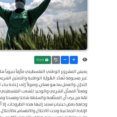
🖨 Print
يعيش المشروع الوطني الفلسطيني مأزقاً بنيوياً شا
غير مسبوقة تُهدّد الهُويَّة الوطنية والتمثيل الشرعي
التدرّج، والعمل بما هو ممكن، وصولاً إلى إعادة بنا
وفعلاً الممثّل الشرعي والوحيد للشعب الفلسطيني
.
ثمّة من يرى أن المنظّمة والسلطة شاختا وفسدتا وفشلت
وجاهة بعض حيثياتٍ تستند إليها هذه الطروحات، إلا أ
الإبادة الجماعية وتحت الاحتلال والانقسام، فالاحتلال 