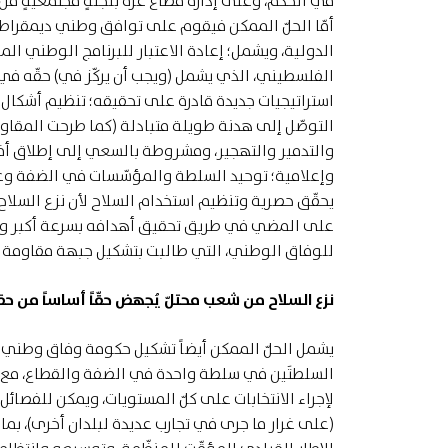
في الحُكم، وعلى إدارة قطاع غزّة بلجنةٍ مجتمعيةٍ
أمّا الحلّ الممكن فيقوم على توافق وطني ديمقراطي،
الدولية، ويشمل؛ إعادة الاعتبار للبرنامج الوطني المو
استراتيجيات جديدة قادرة على تحقيقه؛ تنظيم أشكال 
التوصّل إلى هدنة طويلة متبادلة (كما طرحت المقاوم
والتدمير والتهجير، ومشروطة بالسعي إلى إطلاق أف
وإعلامية؛ توحيد السلطة والمؤسّسات في الضفة وغزّة
يحقّق حصرية وتنظيم استخدام السلاح لأن نزع السلاح 
على المضي في طريق تحقيق أهدافه بسرعة أكبر وتكال
للوفاق الوطني، التي طالبت بتشكيل جبهة مقاومة و
نزع السلاح من شعب محتلّ يُجهض حقّاً أساساً من حق
يشمل الحلّ الممكن أيضاً تشكيل حكومة وفاق وطني م
السلطتَين في سلطة واحدة في الضفة والقطاع، مع مر
لإجراء الانتخابات على كلّ المستويات، ويمكن للفصائل
(على غرار ما جرى في تجارب عديدة لبلدان أخرى)، بم