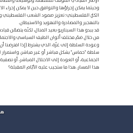
الإطار القيادي المؤقّت للمنظّمة، وتوسيعه وانتظام
وحيثما يمكن إجراؤها والتوافق حين لا يمكن إجراء ا
الكلّ الفلسطيني؛ تعزيز صمود الشعب الفلسطيني وب
بالتهجير والمصادرة والتهويد والاستيطان
.
قد يبدو هذا السيناريو بعيد المنال، لكنّه يتضمّن قيادة 
من خلال ضمّ مختلف ألوان الطيف السياسي والاجتماعي
وعودة السلطة إلى غزّة، الذي يشترط (إذا افترضنا أن 
سلطة "حماس" بشكل مباشر أو غير مباشر، واستمرار ال
الجماعية، أو العودة إلى الاحتلال المباشر، أو تصفية
هذا المسار، هذا ما ستجيب عليه الأيّام المقبلة؟
هذ