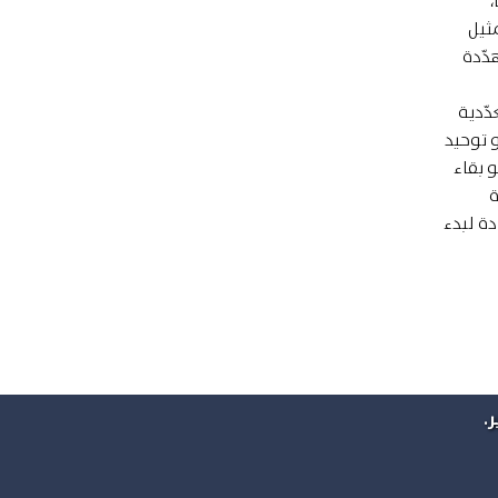
،
ثيل
دّدة
دّدية
 توحيد
 بقاء
ة
دة لبدء
.