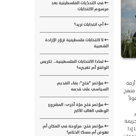
في التحدّيات الفلسطينية بعد
مرسوم الانتخابات
أي انتخابات نريد؟
لا لانتخابات فلسطينية تزوّر الإرادة
الشعبية
لماذا الانتخابات الفلسطينية... تكريس
الواقع أم تغييره؟
أزمة
مؤتمر "فتح": بقاء القديم
السياسي على قدمه
د منهج
لاً
مؤتمر فتح مرّة أخرى: المشروع
الوطني الغائب الأكبر
جريمة
مؤتمر فتح: مراوحة في المكان أم
 إذا
نهوض أم مسك الختام؟