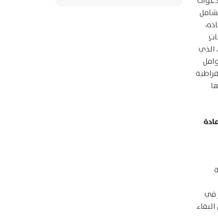
 دعوات
لشامل
اذه،
تٍ
 الذي
وامل
قراطية
ها
عادة
ة
 في
البقاء