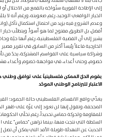
جاءت بما لا تشتهي سفنه، وتقف بالمرصاد لكلّ من يفك
إلى الإطاحة الفورية ستُواجَه بالقمع من الاحتلال أ
الخيار الواقعي الوحيد، رغم صعوبته، ورغم أنه لا يلبّي 
وعدم الشروع فيه يزيد من احتمال استكمال تآكل (وان
أفضل، بل الطريق مفتوح لما هو أسوأ. ويتطلّب خيار 
يشير إلى أن القضية الفلسطينية، رغم أنها حيّة وحاض
الخارجية فاعلاً رئيساً أكثر من السابق في تقرير م
وشراكة سياسية على القواسم المشتركة، يحدّ من تأثير ا
خصوم، وحتى أعداء، في مواجهة خصوم وأعداء مشت
يقوم الحلّ الممكن فلسطينياً على توافق وطني ديم
الاعتبار للبرنامج الوطني الموحّد
يغذّي واقع الانقسام الفلسطيني حالة الجمود؛ القيا
المجحفة، وتقول إنها لن تعود إلى غزّة على ظهر الدبا
للمقاومة ولحركة حماس تحديداً، رغم تخلّي الحكومات ا
السلطة التي نتجت منها، بينما تراهن "حماس" على ال
الحديث عن التهدئة طويلة الأمد التي يمكن أن تصل 