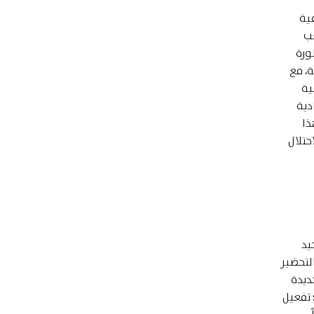
ية
عب
ها القدس، وبلورة
ة، مع
ية
دية
ذا
حتلال
يد
لتحضير
ديدة
 تفعيل