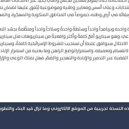
 اجتماعاته، حتى يقوم بتشكيل مجلس وطني جديد عبر الانتخابات أساساً
لانتخابات، وعلى أسس ومعايير وطنية وموضوعية يُتَّفق عليها لضمان تم
قائه في أرض وطنه، خصوصاً في المناطق المنكوبة والمهجّرة، والمه
واحدة وبرنامجاً واحداً وسلطةً واحدةً وسلاحاً واحداً ومنظّمةً تجسّد التع
، وهو سيناريو أقلّ كلفةً وأكثر واقعيةً من سيناريوهات مثل سيناريو
الاحتلال سيوافق عليه) أن تستجيب للشروط الإسرائيلية كاملةً، وسيناريو
انقسام وتعميقه، واستمرارالوضع الراهن وما يعنيه من استمرار الإباد
 القضية عبر التدمير والإبادة والتهجير والضمّ. فهل نملك الوعي والإرا
ه النسخة تجريبية من الموقع الالكتروني وما تزال قيد البناء والتطوير