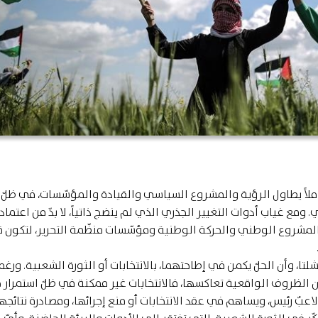
ملاً يطاول الرؤية والمشروع السياسي والقيادة والمؤسّسات، في ظلّ 
. ومع غياب أدوات التغيير الجذري الذي لم ينضج ذاتياً، لا بدّ من اعتما
ء المشروع الوطني والحركة الوطنية ومؤسّسات منظّمة التحرير، لتكون قو
ا، وأن الحلّ يكمن في إطاحتهما، بالانتخابات أو الثورة الشعبية. ورغم
ن الظروف الواقعية تعاكسها، فالانتخابات غير ممكنة في ظلّ استمرار 
لاعبٌ رئيس، ويساهم في عقد الانتخابات أو منع إجرائها، ومصادرة نتائجها