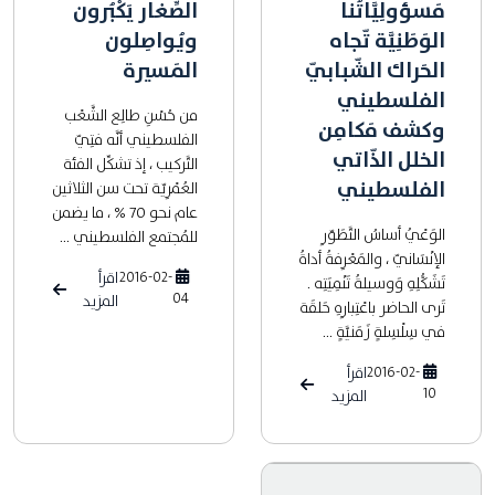
مَسؤولِيَّاتُنا
الصِّغار يَكْبُرون
الوَطَنِيَّة تّجاه
ويُواصِلون
الحَراك الشّبابيّ
المَسيرة
الفلسطيني
من حُسْنِ طالِع الشَّعْب
وكشف مَكامِن
الفلسطيني أنَّه فتِيّ
الخلل الذّاتي
التَّركيب ، إذ تشكِّل الفئة
الفلسطيني
العُمْرِيّة تحت سن الثلاثين
عام نحو 70 % ، ما يضمن
الوَعْيُ أساسُ التَّطَوّرِ
للمُجتمع الفلسطيني ...
الإنْسَانيّ ، والمَعْرِفةُ أداةُ
2016-02-
اقرأ
تَشَكُّلِهِ وَوسيلةُ تَنْمِيَتِه .
04
المزيد
تَرى الحاضر باعْتِبارِهِ حَلقَة
في سِلْسِلةٍ زَمَنيَّةٍ ...
2016-02-
اقرأ
10
المزيد