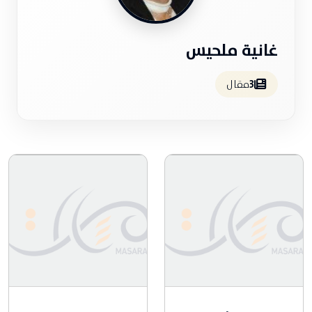
غانية ملحيس
3
مقال