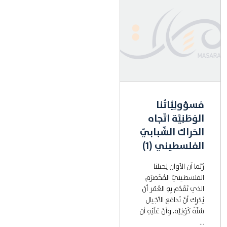
مَسؤولِيَّاتُنا
الوَطَنِيَّة اتّجاه
الحَراك الشّبابيّ
الفلسطيني (1)
رُبَّما آن الأوان لِجيلنا
الفلسطينيّ المُخَضرَم
الذي تَقَدَّم بِهِ العُمْر أنْ
يُدْرِك أنَّ تَدافع الأجْيال
سُنّةً كَوْنِيَّة، وأنَّ عَلَيْهِ أنْ
...