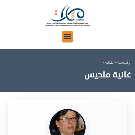
الرئيسية »
الكُتاب »
غانية ملحيس