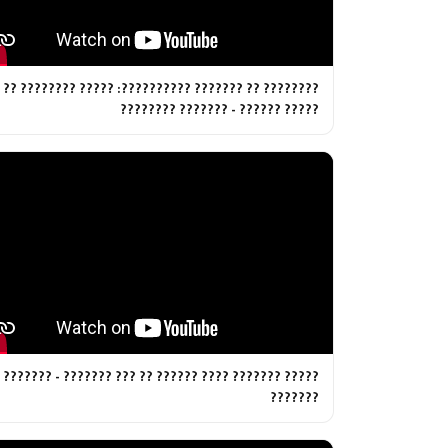
???????? ?? ??????? ??????????: ????? ???????? ??
????? ?????? - ??????? ????????
????? ??????? ???? ?????? ?? ??? ??????? - ???????
???????