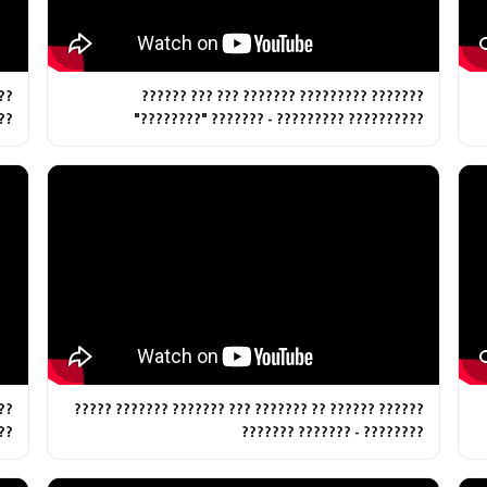
 -
??????? ????????? ??????? ??? ??? ??????
?"
?????????? ????????? - ??????? "????????"
??
?????? ?????? ?? ??????? ??? ??????? ??????? ?????
??
???????? - ??????? ???????