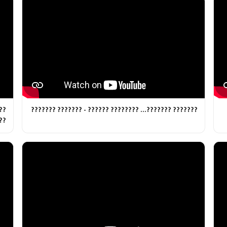
??
??????? ???????... ???????? ?????? - ??????? ???????
??