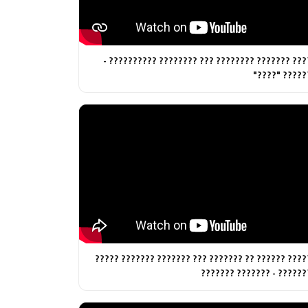
????? ??????? ???????? ??? ???????? ??????????
??????? "???
?????? ?????? ?? ??????? ??? ??????? ??????? ???
???????? - ??????? ?????