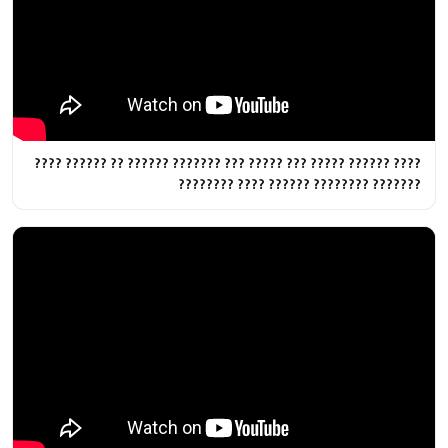
???? ?????? ????? ??? ????? ??? ??????? ?????? ?? ?????? ????
??????? ???????? ?????? ???? ????????