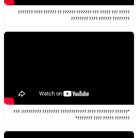
????? ??? ????? ??? ??????? ?????? ?? ?????? ???? ???????
???????? ?????? ???? ????????
"?????? ???????? ???? ???????????? ???????? ?????????: ???
??????? ????? ???? ???????"