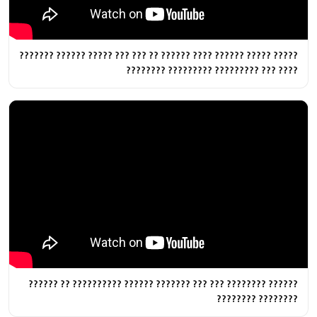
????? ????? ?????? ???? ?????? ?? ??? ??? ????? ?????? ???????
???? ??? ????????? ????????? ????????
?????? ???????? ??? ??? ??????? ?????? ?????????? ?? ??????
???????? ????????