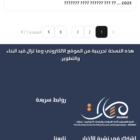
2025 ... ?? ??? ?????? ???? ???????
8
3
2
1
…
الصفحة 1 / 8
هذه النسخة تجريبية من الموقع الالكتروني وما تزال قيد البناء
والتطوير.
روابط سريعة
اشترك في نشرة الأخبار
تابعنا