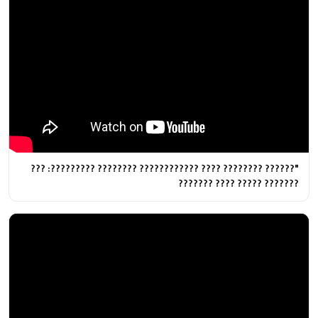
"?????? ???????? ???? ???????????? ???????? ?????????: ???
??????? ????? ???? ???????