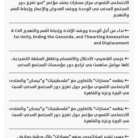
الاجتماعي التنموي مركز مسارات يعقد مؤتمر "نحو تعزيز دور
المجتمع المدني في الوحدة ووقف العدوان والإعمار وإحباط الضم
والتهجير
نداء من أجل الوحدة ووقف الإبادة وإحباط الضم والتهجير A Call
for Unity, Ending the Genocide, and Thwarting Annexation
and Displacement
عزمي الشعيبي: الاحتلال والانقسام وتغلغل السلطة التنفيذية..
كلها عوامل ساهمت في تراجع دور مؤسسات المجتمع المدني
ينظمه "مسارات" بالتعاون مع "فلسطينيات" و"بيسان" والمنتدى
الاجتماعي التنموي مؤتمر حول تعزيز دور المجتمع المدني السبت
في البيرة وغزة والقاهرة
ينظمه "مسارات" بالتعاون مع "فلسطينيات" و"بيسان" والمنتدى
الاجتماعي التنموي مؤتمر حول تعزيز دور المجتمع المدني السبت
في البيرة وغزة والقاهرة
حسب تقرير إستراتيجي عرضه "مسارات" خلال ورشة حوارية :