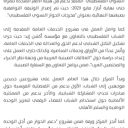
النسوي الفلسطيني" المنفذ بدعم من هيئة الأمم المتحدة للمرأة
حتى نهاية أيار/ مايو 2023؛ حيث تم إصدار الوثيقة التوافقية
بصيغتها النهائية، بعنوان "مخرجات الحوار النسوي الفلسطيني".
كما واصل العمل في مشروع الخدمات العامة المقدمة إلى
الشباب الفلسطيني بالتعاون مع مؤسسة أكشن إيد؛ حيث جرى
تشكيل التكتل الشبابي لدعم الحق والعدالة في الخدمات العامة،
وأنتج عددًا من الأوراق وحملات المناصرة، وكذلك جاري العمل على
إعداد دراسة حول "العلاقات الصينية العربية من وجهة نظر الخبراء
والمختصين العرب"، ضمن برنامج التعاون مع السفارة الصينية.
وبدأ المركز خلال هذا العام العمل على مشروعين جديدين
موجهين إلى الشباب، الأول بدعم من القنصلية الفرنسية حول
مبادرات تحدي المشاركة الشبابية، والآخر بدعم من الممثلية
الألمانية حول استخدام الشباب للفضاء الرقمي لتعزيز الوحدة
الوطنية والسلم الأهلي.
كما أنجز المركز ورقة ضمن مشروع "دعم الحوار من أجل الوحدة