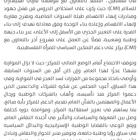
في فلسطين"، المنفذ بالتعاون مع مؤسسة مارتي أهتيساري
للسلام (CMI)؛ حيث ركزت على استخلاص الدروس من فشل جهود
ومبادرات إنهاء الانقسام طيلة السنوات الماضية، وتقترح مقاربة
لإنهاء الانقسام وإعادة بناء الوحدة وفق معادلة تهدف إلى بناء
القدرة على التغيير الجذري من الأسفل إلى الأعلى، عبر بناء جبهة
وطنية وشعبية، فضلًا عن العمل على مشروع آخر بالتعاون مع
(CMI)، يركز على دعم التمكين السياسي للمرأة الفلسطينية.
وتوقف الاجتماع أمام الوضع المالي للمركز؛ حيث لا تزال الموازنة
تشهدًا عجزًا لهذا العام، وإن كان أقل من السنوات السابقة،
وأوصى باتخاذ مجموعة من القرارات لسد العجز في الموازنة. وفي
هذا السياق، أعرب المجلس عن شكره للشركاء والداعمين الذين
دعموا المركز منذ تأسيسه، وأهاب بالشركات الوطنية ورجال
الأعمال والمهتمين بالشأن العام تقديم الدعم للمركز بأية مبالغ،
بما يساهم في تعزيز استقلالية المركز، ومواصلة دوره كحلقة
وصل بين المعرفة والسياسات، والتأثير في أجندة النقاش العام،
ورفع الوعي بالقضايا الوطنية الإستراتيجية والبدائل السياسية
في سياق رؤيا وطنية جامعة، وتوفير منبر للحوار والنقاش وتبادل