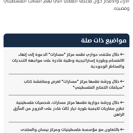
الآراء والأفكار حول مختلف القضايا التي تهم الشعب الفلسطيني
وقضيته.
مواضيع ذات صلة
خلال ملتقى حواري نظمه مركز "مسارات" الدعوة إلى إنهاء
الانقسام وبلورة إستراتيجية وطنية قادرة على مواجهة التحديات
والمخاطر الوجودية
خلال ورشة نظمها مركز "مسارات" لعرض ومناقشة كتاب
"سياقات التفكير الفلسطيني"
خلال ورشة حوارية نظمها مركز مسارات، شخصيات فلسطينية
تطرح مقاربات لكيفية بلورة تيار ثالث قادر على الخروج من المأزق
الراهن
بالتعاون مع مؤسسة فلسطينيات ومركز بيسان والمنتدى