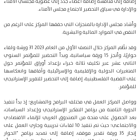
إضافة إلى مناقشة إضافة أعضاء جدد إلى عضوية مجلسي الأمناء
والإدارة في سياق التحضير لاجتماع مجلس الأمناء.
وأشاد مجلس الإدارة بالمنجزات التي حققها المركز على الرغم من
النقص في الموارد المالية والبشرية.
وقد نظّم المركز خلال النصف الأول من العام 2023 31 ورشة ولقاء
حواريًا، وأنجز 15 ورقة سياساتية، وبدأ التحضير للمؤتمر السنوي
الثاني عشر عبر تكليف ثلاثة خبراء بإعداد أوراق للمؤتمر حول
المتغيرات الدولية والإقليمية والإسرائيلية وآفاقها وانعكاسها
على القضية الفلسطينية، إضافة إلى التحضير للتقرير الإستراتيجي
للمؤتمر.
وواصل المركز العمل في مختلف البرامج والمشاريع؛ إذ بدأ تنفيذ
الدورة الثامنة من برنامج التفكير الإستراتيجي وإعداد السياسات،
بعد الحصول على منحة من الصندوق العربي للإنماء الاقتصادي
والاجتماعي؛ حيث تم تنفيذ 10 لقاءات تدريبية وجاري العمل على
إنجاز 35 ورقة تقدير موقف، إضافة إلى تمديد برنامج "الحوار